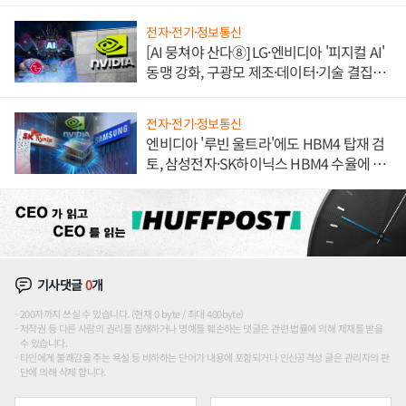
불만 폭발
전자·전기·정보통신
[AI 뭉쳐야 산다⑧] LG·엔비디아 '피지컬 AI'
동맹 강화, 구광모 제조·데이터·기술 결집
해 종합 로보틱스 기업으로
전자·전기·정보통신
엔비디아 '루빈 울트라'에도 HBM4 탑재 검
토, 삼성전자·SK하이닉스 HBM4 수율에 주
도권 갈린다
기사댓글
0
개
200자까지 쓰실 수 있습니다. (현재 0 byte / 최대 400byte)
저작권 등 다른 사람의 권리를 침해하거나 명예를 훼손하는 댓글은 관련 법률에 의해 제재를 받을
수 있습니다.
타인에게 불쾌감을 주는 욕설 등 비하하는 단어가 내용에 포함되거나 인신공격성 글은 관리자의 판
단에 의해 삭제 합니다.