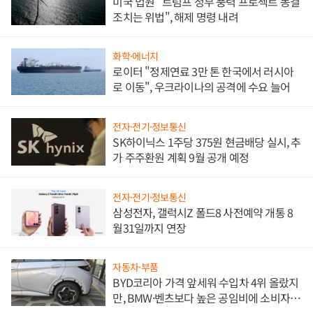
미국 법원 "트럼프 정부 풍력 프로젝트 동결
조치는 위법", 해제 명령 내려
화학·에너지
로이터 "정제연료 3만 톤 한국에서 러시아
로 이동", 우크라이나의 공격에 수요 늘어
전자·전기·정보통신
SK하이닉스 1주당 375원 현금배당 실시, 추
가 주주환원 계획 9월 공개 예정
전자·전기·정보통신
삼성전자, 갤럭시Z 폴드8 사전예약 개통 8
월31일까지 연장
자동차·부품
BYD코리아 가격 앞세워 수입차 4위 올랐지
만, BMW·벤츠보다 높은 공임비에 소비자