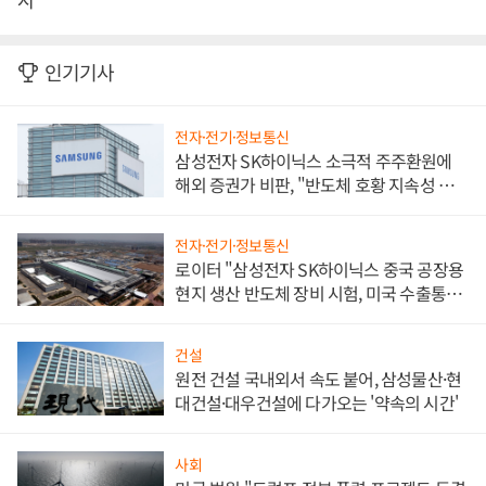
인기기사
전자·전기·정보통신
삼성전자 SK하이닉스 소극적 주주환원에
해외 증권가 비판, "반도체 호황 지속성 의
문"
전자·전기·정보통신
로이터 "삼성전자 SK하이닉스 중국 공장용
현지 생산 반도체 장비 시험, 미국 수출통제
대비"
건설
원전 건설 국내외서 속도 붙어, 삼성물산·현
대건설·대우건설에 다가오는 '약속의 시간'
사회