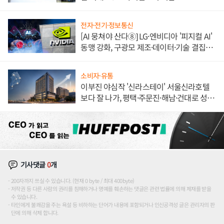
전자·전기·정보통신
[AI 뭉쳐야 산다⑧] LG·엔비디아 '피지컬 AI'
동맹 강화, 구광모 제조·데이터·기술 결집
해 종합 로보틱스 기업으로
소비자·유통
이부진 야심작 '신라스테이' 서울신라호텔
보다 잘 나가, 평택·주문진·해남·건대로 성
장판 더 넓힌다
기사댓글
0
개
200자까지 쓰실 수 있습니다. (현재 0 byte / 최대 400byte)
저작권 등 다른 사람의 권리를 침해하거나 명예를 훼손하는 댓글은 관련 법률에 의해 제재를 받을
수 있습니다.
타인에게 불쾌감을 주는 욕설 등 비하하는 단어가 내용에 포함되거나 인신공격성 글은 관리자의 판
단에 의해 삭제 합니다.