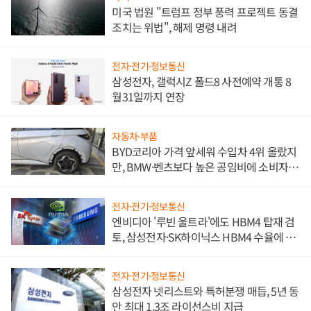
미국 법원 "트럼프 정부 풍력 프로젝트 동결
조치는 위법", 해제 명령 내려
전자·전기·정보통신
삼성전자, 갤럭시Z 폴드8 사전예약 개통 8
월31일까지 연장
자동차·부품
BYD코리아 가격 앞세워 수입차 4위 올랐지
만, BMW·벤츠보다 높은 공임비에 소비자
불만 폭발
전자·전기·정보통신
엔비디아 '루빈 울트라'에도 HBM4 탑재 검
토, 삼성전자·SK하이닉스 HBM4 수율에 주
도권 갈린다
전자·전기·정보통신
삼성전자 넷리스트와 특허분쟁 매듭, 5년 동
안 최대 1.3조 라이선스비 지급