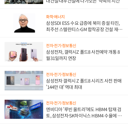
대건설·대우건설에 다가오는 '약속의 시간'
화학·에너지
삼성SDI ESS 수요 급증에 북미 증설 타진,
최주선 스텔란티스·GM 합작공장 건설 재추
진하나
전자·전기·정보통신
삼성전자, 갤럭시Z 폴드8 사전예약 개통 8
월31일까지 연장
전자·전기·정보통신
삼성전자 갤럭시 Z 폴드8 시리즈 사전 판매
'144만 대' 역대 최대
전자·전기·정보통신
엔비디아 '루빈 울트라'에도 HBM4 탑재 검
토, 삼성전자·SK하이닉스 HBM4 수율에 주
도권 갈린다