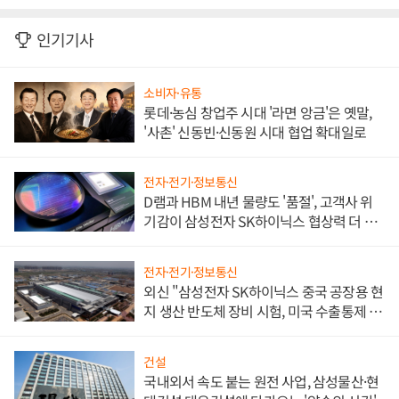
인기기사
소비자·유통
롯데·농심 창업주 시대 '라면 앙금'은 옛말,
'사촌' 신동빈·신동원 시대 협업 확대일로
전자·전기·정보통신
D램과 HBM 내년 물량도 '품절', 고객사 위
기감이 삼성전자 SK하이닉스 협상력 더 키
워
전자·전기·정보통신
외신 "삼성전자 SK하이닉스 중국 공장용 현
지 생산 반도체 장비 시험, 미국 수출통제 대
비"
건설
국내외서 속도 붙는 원전 사업, 삼성물산·현