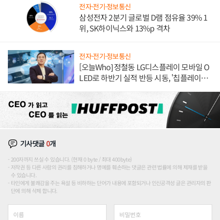
전자·전기·정보통신
삼성전자 2분기 글로벌 D램 점유율 39% 1
위, SK하이닉스와 13%p 격차
전자·전기·정보통신
[오늘Who] 정철동 LG디스플레이 모바일 O
LED로 하반기 실적 반등 시동, '칩플레이
션'에 가격 인하 압박은 부담
기사댓글
0
개
200자까지 쓰실 수 있습니다. (현재 0 byte / 최대 400byte)
저작권 등 다른 사람의 권리를 침해하거나 명예를 훼손하는 댓글은 관련 법률에 의해 제재를 받을
수 있습니다.
타인에게 불쾌감을 주는 욕설 등 비하하는 단어가 내용에 포함되거나 인신공격성 글은 관리자의 판
단에 의해 삭제 합니다.