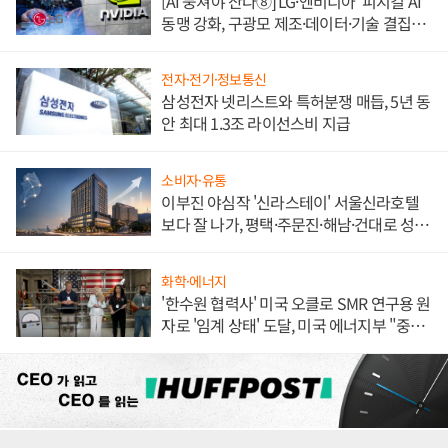
[AI 뭉쳐야 산다⑧] LG·엔비디아 '피지컬 AI'
동맹 강화, 구광모 제조·데이터·기술 결집
해 종합 로보틱스 기업으로
전자·전기·정보통신
삼성전자 넷리스트와 특허분쟁 매듭, 5년 동
안 최대 1.3조 라이선스비 지급
소비자·유통
이부진 야심작 '신라스테이' 서울신라호텔
보다 잘 나가, 평택·주문진·해남·건대로 성
장판 더 넓힌다
화학·에너지
'한수원 협력사' 미국 오클로 SMR 연구용 원
자로 '임계 상태' 도달, 미국 에너지부 "중요
한 이정표"