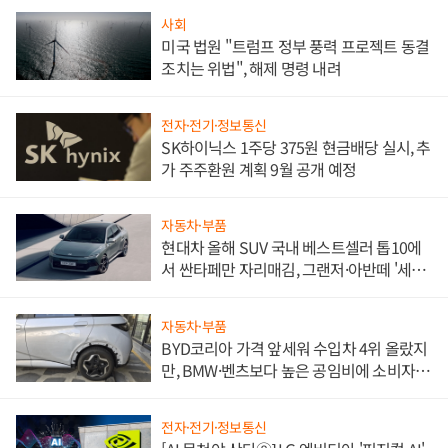
사회
미국 법원 "트럼프 정부 풍력 프로젝트 동결
조치는 위법", 해제 명령 내려
전자·전기·정보통신
SK하이닉스 1주당 375원 현금배당 실시, 추
가 주주환원 계획 9월 공개 예정
자동차·부품
현대차 올해 SUV 국내 베스트셀러 톱10에
서 싼타페만 자리매김, 그랜저·아반떼 '세단
쌍끌이'로 내수 방어
자동차·부품
BYD코리아 가격 앞세워 수입차 4위 올랐지
만, BMW·벤츠보다 높은 공임비에 소비자
불만 폭발
전자·전기·정보통신