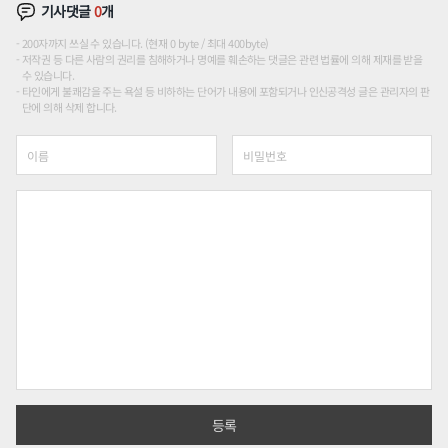
기사댓글
0
개
200자까지 쓰실 수 있습니다. (현재 0 byte / 최대 400byte)
저작권 등 다른 사람의 권리를 침해하거나 명예를 훼손하는 댓글은 관련 법률에 의해 제재를 받을
수 있습니다.
타인에게 불쾌감을 주는 욕설 등 비하하는 단어가 내용에 포함되거나 인신공격성 글은 관리자의 판
단에 의해 삭제 합니다.