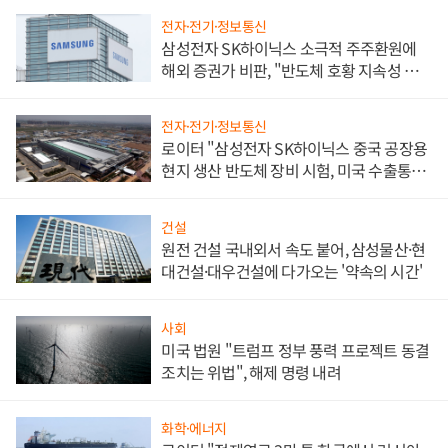
전자·전기·정보통신
삼성전자 SK하이닉스 소극적 주주환원에
해외 증권가 비판, "반도체 호황 지속성 의
문"
전자·전기·정보통신
로이터 "삼성전자 SK하이닉스 중국 공장용
현지 생산 반도체 장비 시험, 미국 수출통제
대비"
건설
원전 건설 국내외서 속도 붙어, 삼성물산·현
대건설·대우건설에 다가오는 '약속의 시간'
사회
미국 법원 "트럼프 정부 풍력 프로젝트 동결
조치는 위법", 해제 명령 내려
화학·에너지