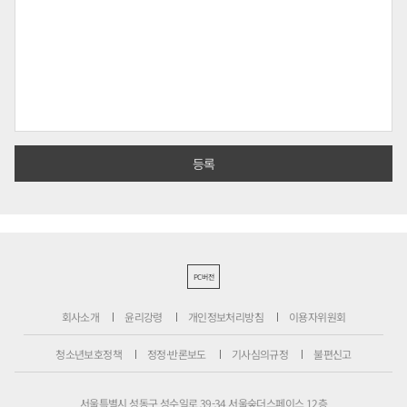
PC버전
회사소개
윤리강령
개인정보처리방침
이용자위원회
청소년보호정책
정정·반론보도
기사심의규정
불편신고
서울특별시 성동구 성수일로 39-34 서울숲더스페이스 12층