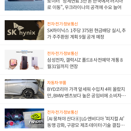
로이터 "정제연료 3만 톤 한국에서 러시아
로 이동", 우크라이나의 공격에 수요 늘어
전자·전기·정보통신
SK하이닉스 1주당 375원 현금배당 실시, 추
가 주주환원 계획 9월 공개 예정
전자·전기·정보통신
삼성전자, 갤럭시Z 폴드8 사전예약 개통 8
월31일까지 연장
자동차·부품
BYD코리아 가격 앞세워 수입차 4위 올랐지
만, BMW·벤츠보다 높은 공임비에 소비자
불만 폭발
전자·전기·정보통신
[AI 뭉쳐야 산다⑧] LG·엔비디아 '피지컬 AI'
동맹 강화, 구광모 제조·데이터·기술 결집