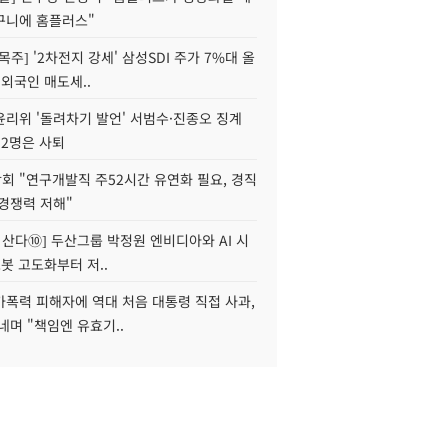
구니에 홈플러스"
목주] '2차전지 강세' 삼성SDI 주가 7%대 올
 외국인 매도세..
윤리위 '돌려차기 발언' 서범수·진종오 징계
 2명은 사퇴
회 "연구개발직 주52시간 유연화 필요, 경직
경쟁력 저해"
야 산다⑩] 두산그룹 박정원 엔비디아와 AI 시
로봇 고도화부터 저..
가폭력 피해자에 역대 처음 대통령 직접 사과,
네며 "책임엔 유효기..