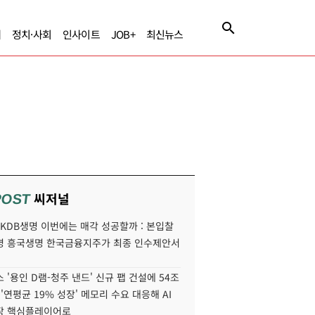
제
정치·사회
인사이트
JOB+
최신뉴스
씨저널
POST
' KDB생명 이번에는 매각 성공할까 : 본입찰
명 흥국생명 한국금융지주가 최종 인수제안서
 '용인 D램-청주 낸드' 신규 팹 건설에 54조
 '연평균 19% 성장' 메모리 수요 대응해 AI
장 핵심플레이어로