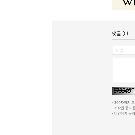
댓글 (0)
-
200자
까지 쓰실
- 저작권 등 
- 타인에게 불