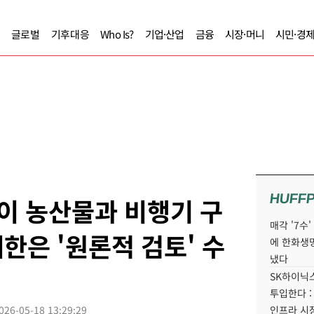
글로벌
기후대응
Who Is?
기업·산업
금융
시장·머니
시민·경
HUFF
이 농산물과 비행기 구
매각 '7수
한은 '원론적 검토' 수
에 한화생
냈다
SK하이닉스
투입한다 :
026-05-18 13:29:29
인프라 시