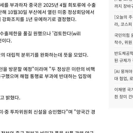
를 부과하자 중국은 2025년 4월 희토류에 수출
까지 장바
난해 10월30일 부산에서 열린 미중 정상회담에서
[오늘의 주
제 강화조치를 1년 유예하기로 결정했다.
라, 코스피
출제한을 풀길 원했으나 '검토한다(will
국민의힘 
것이다.
착수, 위원
반도체공학
안의 대립적 분위기를 완화하는데 뜻을 모았다.
된 규제가 
턴을 방문할 예정"이라며 "두 정상은 이란의 비핵
[AI 뭉쳐
촉구했으며 해협 통행료 부과에 반대하는 입장에
대 협업, 
이재명 국
흰 장미 건
고 밝혔다.
미·중 투자위원회 신설을 승인했다"며 "양국간 경