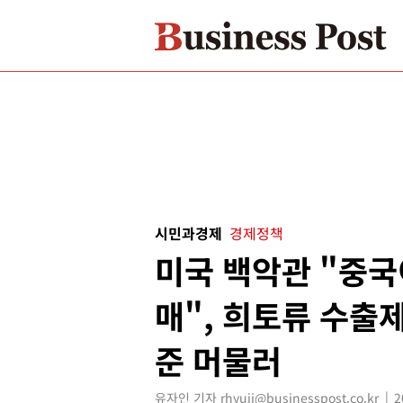
시민과경제
경제정책
미국 백악관 "중국
매", 희토류 수출제
준 머물러
유자인 기자 rhyuji@businesspost.co.kr
2