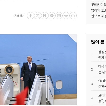
롯데케미칼
업이익 11
공유하기
편으로 체
많이 본
삼성전
1
권가 
미국 
2
는 위
SK하
3
주환원
로이터
4
동",