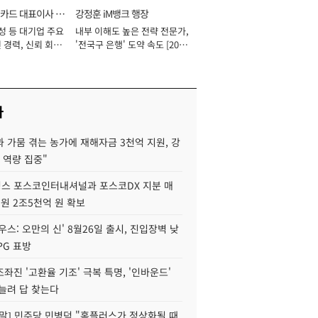
카드 대표이사 사
강정훈 iM뱅크 행장
성 등 대기업 주요
내부 이해도 높은 전략 전문가,
 경력, 신뢰 회복
'전국구 은행' 도약 속도 [2026
[2026년]
년]
사
 가뭄 겪는 농가에 재해자금 3천억 지원, 강
 역량 집중"
스 포스코인터내셔널과 포스코DX 지분 매
재원 2조5천억 원 확보
우스: 오만의 신' 8월26일 출시, 진입장벽 낮
PG 표방
좌진 '고환율 기조' 극복 특명, '인바운드'
늘려 답 찾는다
정말] 민주당 민병덕 "홈플러스가 정상화될 때