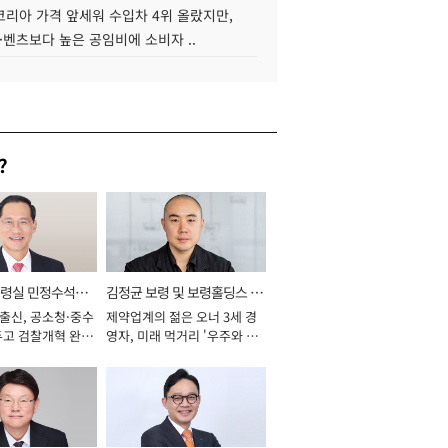
코리아 가격 앞세워 수입차 4위 올랐지만,
·벤츠보다 높은 공임비에 소비자 ..
?
통령실 민정수석비
김정균 보령 및 보령홀딩스 대
 출신, 공소청·중수
제약업계의 젊은 오너 3세 경
표이사 사장
두고 검찰개혁 완수
영자, 미래 먹거리 '우주와 헬
년]
스케어' 공들여 [2026년]