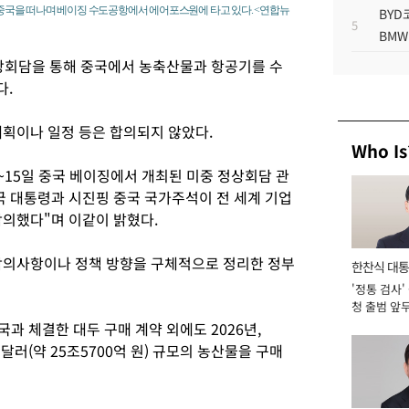
 중국을 떠나며 베이징 수도공항에서 에어포스원에 타고 있다. <연합뉴
BYD
5
BMW
상회담을 통해 중국에서 농축산물과 항공기를 수
다.
계획이나 일정 등은 합의되지 않았다.
Who Is
일~15일 중국 베이징에서 개최된 미중 정상회담 관
국 대통령과 시진핑 중국 국가주석이 전 세계 기업
합의했다"며 이같이 밝혔다.
합의사항이나 정책 방향을 구체적으로 정리한 정부
한찬식 대
'정통 검사'
서관
청 출범 앞
맡아 [2026
국과 체결한 대두 구매 계약 외에도 2026년,
억 달러(약 25조5700억 원) 규모의 농산물을 구매