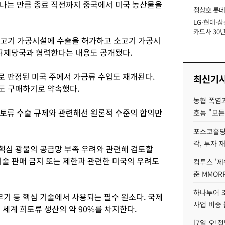
끝나는 만큼 종료 직전까지 중국에서 미국 농산물을
정상호 롯데
LG·현대·삼
장
카드사 30년
 소고기 가공시설에 수출을 허가하고 소고기 가공시
에 '초집중' 
 규제당국과 협력한다는 내용도 공개됐다.
 판정된 미국 주에서 가금류 수입도 재개된다.
최신기
대도 구매하기로 약속했다.
농협 폭염과
토류 수출 규제와 관련해선 원론적 수준의 합의만
호동 "모든
포스코홀딩
각, 투자 
 핵심 광물의 공급망 부족 우려와 관련해 검토할
기술 판매 금지 또는 제한과 관련한 미국의 우려도
컴투스 '제
춘 MMOR
하나투어 조
무기 등 핵심 기술에서 사용되는 필수 원소다. 국제
사업 비중 
 세계 희토류 생산의 약 90%를 차지한다.
[7일 오!