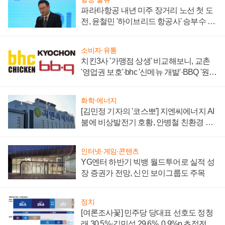
파라타항공 내년 미주 장거리 노선 첫 도
전, 윤철민 '하이브리드 항공사' 승부수 통
할까
소비자·유통
치킨3사 '가맹점 상생' 비교해보니, 교촌
'영업권 보호'·bhc '신메뉴 개발'·BBQ '원가
부담'
화학·에너지
[김민정 기자의 '코스뽀'] 지엔씨에너지 AI
붐에 비상발전기 호황, 안병철 친환경 에
너지 발전전문기업 향한다
인터넷·게임·콘텐츠
YG엔터 하반기 빅뱅 월드투어로 실적 성
장 증권가 전망, 신인 보이그룹도 주목
정치
[여론조사꽃] 민주당 당대표 선호도 정청
래 30.5%·김민석 29.6%, 0.9%p 초접전