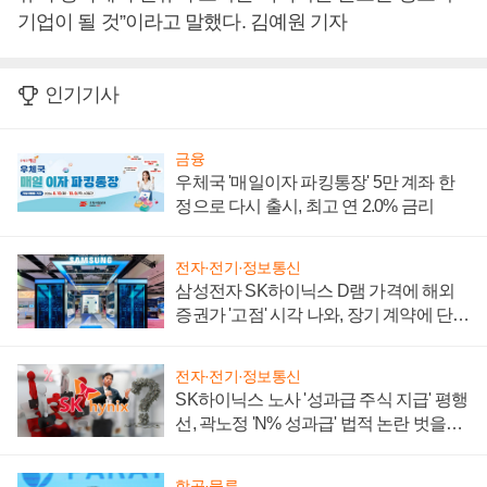
기업이 될 것”이라고 말했다. 김예원 기자
인기기사
금융
우체국 '매일이자 파킹통장' 5만 계좌 한
정으로 다시 출시, 최고 연 2.0% 금리
전자·전기·정보통신
삼성전자 SK하이닉스 D램 가격에 해외
증권가 '고점' 시각 나와, 장기 계약에 단점
부각
전자·전기·정보통신
SK하이닉스 노사 '성과급 주식 지급' 평행
선, 곽노정 'N% 성과급' 법적 논란 벗을지
주목
항공·물류