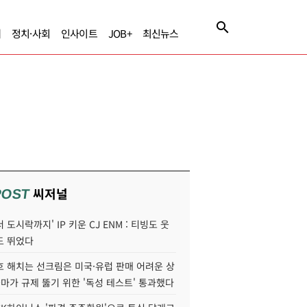
제
정치·사회
인사이트
JOB+
최신뉴스
씨저널
POST
 도시락까지' IP 키운 CJ ENM : 티빙도 웃
도 뛰었다
호 해치는 선크림은 미국·유럽 판매 어려운 상
콜마가 규제 뚫기 위한 '독성 테스트' 통과했다