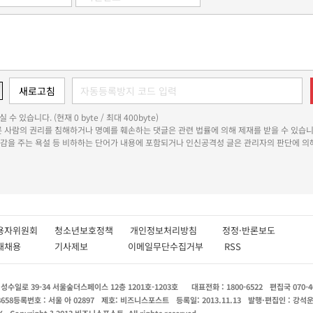
 수 있습니다. (현재 0 byte / 최대 400byte)
다른 사람의 권리를 침해하거나 명예를 훼손하는 댓글은 관련 법률에 의해 제재를 받을 수 있습니
쾌감을 주는 욕설 등 비하하는 단어가 내용에 포함되거나 인신공격성 글은 관리자의 판단에 의해
용자위원회
청소년보호정책
개인정보처리방침
정정·반론보도
인재채용
기사제보
이메일무단수집거부
RSS
수일로 39-34 서울숲더스페이스 12층 1201호-1203호
대표전화 : 1800-6522
편집국 070-4
8658
등록번호 : 서울 아 02897
제호: 비즈니스포스트
등록일: 2013.11.13
발행·편집인 : 강석
X
Copyright ? 2013 비즈니스포스트. All rights reserved.