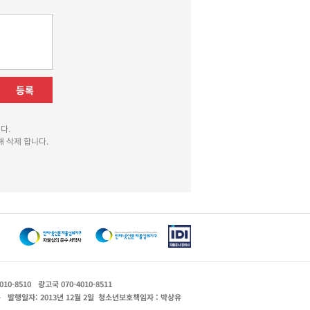
등록
다.
 삭제 합니다.
010-8510
광고국 070-4010-8511
운
발행일자: 2013년 12월 2일
청소년보호책임자 : 박상유