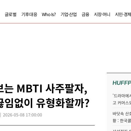
글로벌
기후대응
Who Is?
기업·산업
금융
시장·머니
시민·경
HUFF
보는 MBTI 사주팔자,
'드라마에서
 끊임없이 유형화할까?
고 커머스
바닷속 산
2026-05-08 17:00:00
황 : 한국