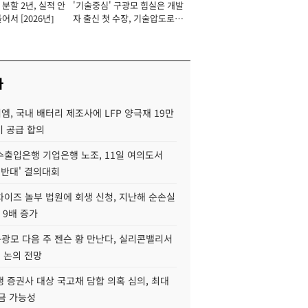
분할 2년, 실적 안
'기술중심' 구광모 힘실은 개발
이사 사장
어서 [2026년]
자 출신 첫 수장, 기술압도로
경쟁력 확보 사활 [2026년]
사
, 국내 배터리 제조사에 LFP 양극재 19만
기 공급 합의
수출입은행 기업은행 노조, 11일 여의도서
 반대' 결의대회
차이즈 놀부 법원에 회생 신청, 지난해 순손실
 9배 증가
구광모 다음 주 젠슨 황 만난다, 실리콘밸리서
' 논의 전망
 증권사 대상 국고채 담합 의혹 심의, 최대
금 가능성