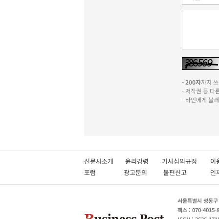
-
200자
까지 쓰실
- 저작권 등 
- 타인에게 불
신문사소개
윤리강령
기사심의규정
이
포럼
광고문의
불편신고
서울특별시 성동구 성
팩스 : 070-4015-
ISSN : 2636-171