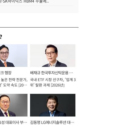
·SK하이닉스 HBM4 수율에..
?
뱅크 행장
배재규 한국투자신탁운용 대
 높은 전략 전문가,
국내 ETF 시장 선구자, '업계 3
표이사 사장
' 도약 속도 [2026
위' 탈환 과제 [2026년]
효성 대표이사 부회
김동명 LG에너지솔루션 대표