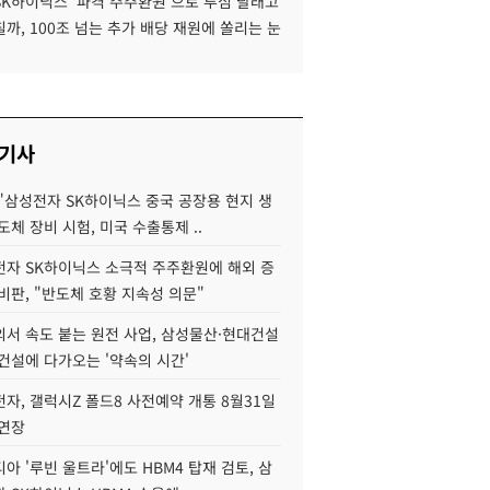
SK하이닉스 '파격 주주환원'으로 투심 달래고
까, 100조 넘는 추가 배당 재원에 쏠리는 눈
 기사
"삼성전자 SK하이닉스 중국 공장용 현지 생
도체 장비 시험, 미국 수출통제 ..
자 SK하이닉스 소극적 주주환원에 해외 증
비판, "반도체 호황 지속성 의문"
서 속도 붙는 원전 사업, 삼성물산·현대건설
건설에 다가오는 '약속의 시간'
자, 갤럭시Z 폴드8 사전예약 개통 8월31일
 연장
아 '루빈 울트라'에도 HBM4 탑재 검토, 삼