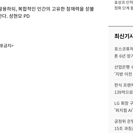
효성과 인적 
장
 활용하되, 복합적인 인간의 고유한 잠재력을 섣불
정화 단계 들
다. 성현모 PD
최신기
배포금지>
포스코퓨처엠
톤 6년 장
산업은행 
'지방 이전
한식 프랜
139억으로
LG 회장 
'피지컬 AI
공정위 은행
15조 과징