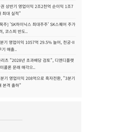
권 상반기 영업이익 2조2천억 순이익 1조7
대 최대 실적"
목주] 'SK하이닉스 최대주주' SK스퀘어 주가
려, 코스피 반도..
2분기 영업이익 1057억 29.5% 늘어, 천궁-II
기 매출..
화리츠 "2028년 초과배당 검토", 디앤디플랫
미콜론 문래 매각으..
분기 영업이익 208억으로 흑자전환, "3분기
재 본격 출하"