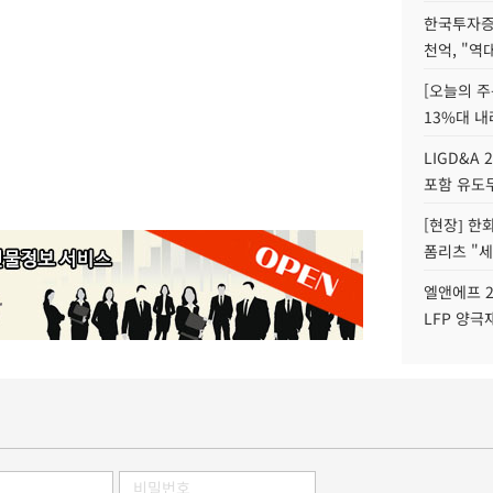
한국투자증
천억, "역
[오늘의 주
13%대 내
LIGD&A 
포함 유도무
[현장] 한
폼리츠 "세
엘앤에프 2
LFP 양극