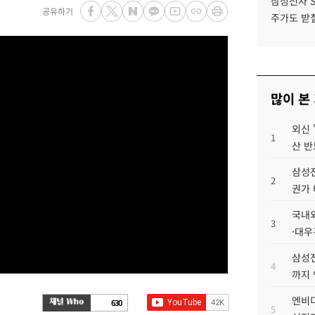
삼성전자 
공유하기
주가도 받칠
많이 본
외신 
1
산 반
삼성전
2
권가 
국내외
3
·대우
삼성전
4
까지
엔비디
630
5