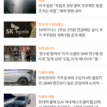
사회
미국 법원 "트럼프 정부 풍력 프로젝트 동결
조치는 위법", 해제 명령 내려
전자·전기·정보통신
SK하이닉스 1주당 375원 현금배당 실시, 추
가 주주환원 계획 9월 공개 예정
화학·에너지
'한수원 협력사' 미국 오클로 SMR 연구용 원
자로 '임계 상태' 도달, 미국 에너지부 "중요
한 이정표"
자동차·부품
BYD코리아 가격 앞세워 수입차 4위 올랐지
만, BMW·벤츠보다 높은 공임비에 소비자
불만 폭발
자동차·부품
현대차 올해 SUV 국내 베스트셀러 톱10에
서 싼타페만 자리매김, 그랜저·아반떼 '세단