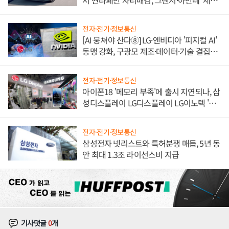
쌍끌이'로 내수 방어
전자·전기·정보통신
[AI 뭉쳐야 산다⑧] LG·엔비디아 '피지컬 AI'
동맹 강화, 구광모 제조·데이터·기술 결집
해 종합 로보틱스 기업으로
전자·전기·정보통신
아이폰18 '메모리 부족'에 출시 지연되나, 삼
성디스플레이 LG디스플레이 LG이노텍 '탈
애플' 수익 다각화 속도
전자·전기·정보통신
삼성전자 넷리스트와 특허분쟁 매듭, 5년 동
안 최대 1.3조 라이선스비 지급
기사댓글
0
개