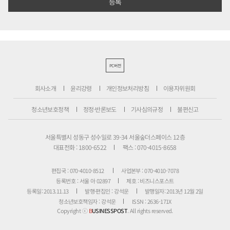
PC버전
회사소개
윤리강령
개인정보처리방침
이용자위원회
청소년보호정책
정정·반론보도
기사심의규정
불편신고
서울특별시 성동구 성수일로 39-34 서울숲더스페이스 12층
대표전화 : 1800-6522
팩스 : 070-4015-8658
편집국 : 070-4010-8512
사업본부 : 070-4010-7078
등록번호 : 서울 아 02897
제호 : 비즈니스포스트
등록일: 2013.11.13
발행·편집인 : 강석운
발행일자: 2013년 12월 2일
청소년보호책임자 : 강석운
ISSN : 2636-171X
Copyright ⓒ
B
USINESSPOST
. All rights reserved.