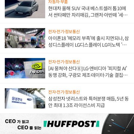
자동차·부품
현대차 올해 SUV 국내 베스트셀러 톱10에
서 싼타페만 자리매김, 그랜저·아반떼 '세단
쌍끌이'로 내수 방어
전자·전기·정보통신
아이폰18 '메모리 부족'에 출시 지연되나, 삼
성디스플레이 LG디스플레이 LG이노텍 '탈
애플' 수익 다각화 속도
전자·전기·정보통신
[AI 뭉쳐야 산다⑧] LG·엔비디아 '피지컬 AI'
동맹 강화, 구광모 제조·데이터·기술 결집
해 종합 로보틱스 기업으로
전자·전기·정보통신
삼성전자 넷리스트와 특허분쟁 매듭, 5년 동
안 최대 1.3조 라이선스비 지급