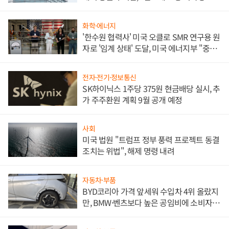
문"
화학·에너지
'한수원 협력사' 미국 오클로 SMR 연구용 원
자로 '임계 상태' 도달, 미국 에너지부 "중요
한 이정표"
전자·전기·정보통신
SK하이닉스 1주당 375원 현금배당 실시, 추
가 주주환원 계획 9월 공개 예정
사회
미국 법원 "트럼프 정부 풍력 프로젝트 동결
조치는 위법", 해제 명령 내려
자동차·부품
BYD코리아 가격 앞세워 수입차 4위 올랐지
만, BMW·벤츠보다 높은 공임비에 소비자
불만 폭발