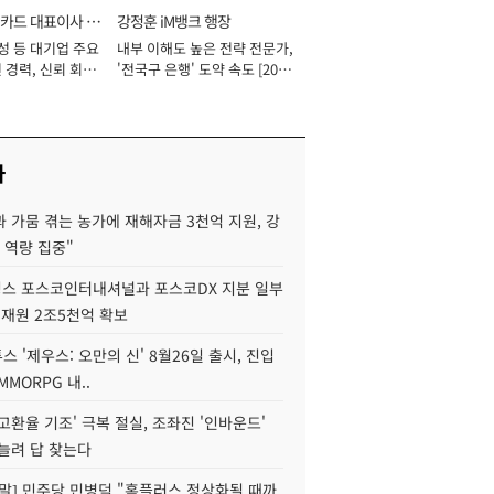
카드 대표이사 사
강정훈 iM뱅크 행장
성 등 대기업 주요
내부 이해도 높은 전략 전문가,
 경력, 신뢰 회복
'전국구 은행' 도약 속도 [2026
[2026년]
년]
사
 가뭄 겪는 농가에 재해자금 3천억 지원, 강
 역량 집중"
스 포스코인터내셔널과 포스코DX 지분 일부
 재원 2조5천억 확보
투스 '제우스: 오만의 신' 8월26일 출시, 진입
MMORPG 내..
고환율 기조' 극복 절실, 조좌진 '인바운드'
늘려 답 찾는다
정말] 민주당 민병덕 "홈플러스 정상화될 때까