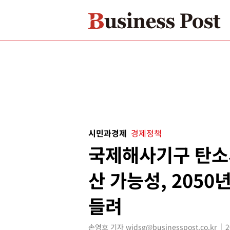
시민과경제
경제정책
국제해사기구 탄소세
산 가능성, 2050
들려
손영호 기자 widsg@businesspost.co.kr
2