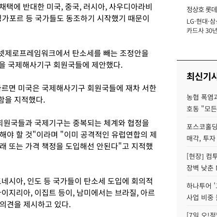
채택에 반대한 미국, 중국, 러시아, 사우디아라비
정상호 롯데
, 싱가포르 등 국가들도 동조하기 시작했기 때문이
LG·현대·삼
장
카드사 30년
에 '초집중' 
 넷제로프레임워크에서 탄소세를 빼는 조정안을
안을 국제해사기구 회원국들에 제안했다.
최신기
따르면 미국은 국제해사기구 회원국들에 재차 서한
농협 폭염과
함을 지적했다.
호동 "모든
"회원국들과 국제기구는 중복되는 체계와 협정을
포스코홀딩
해야 할 것"이라며 "이미 공격적인 유럽연합의 제
매각, 투자
래 또는 가격 책정을 도입해선 안된다"고 지적했
[현장] 컴
장벽 낮춘 
도네시아, 인도 등 국가들이 탄소세 도입에 회의적
하나투어 '
이지리아, 이집트 등이, 남미에서는 브라질, 아르
사업 비중 
의견을 제시하고 있다.
[7일 오!