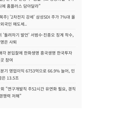
니에 홈플러스 담아달라"
목주] '2차전지 강세' 삼성SDI 주가 7%대 올
 외국인 매도세..
 '돌려차기 발언' 서범수·진종오 징계 착수,
2명은 사퇴
 매각 본입찰에 한화생명 흥국생명 한국투자
3곳 참여
분기 영업이익 6753억으로 66.9% 늘어, 민
은 13.5조
회 "연구개발직 주52시간 유연화 필요, 경직
경쟁력 저해"