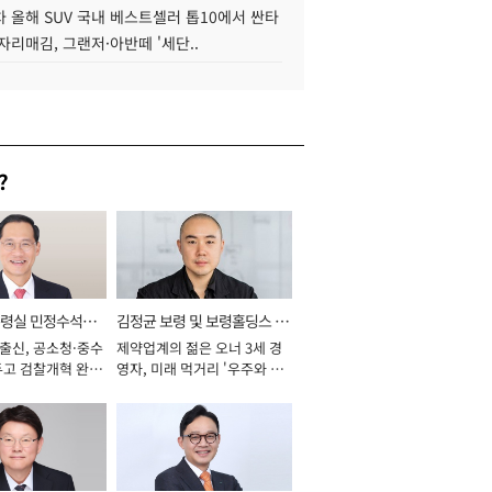
 올해 SUV 국내 베스트셀러 톱10에서 싼타
자리매김, 그랜저·아반떼 '세단..
?
통령실 민정수석비
김정균 보령 및 보령홀딩스 대
 출신, 공소청·중수
제약업계의 젊은 오너 3세 경
표이사 사장
두고 검찰개혁 완수
영자, 미래 먹거리 '우주와 헬
년]
스케어' 공들여 [2026년]