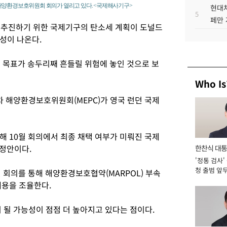
 해양환경보호위원회 회의가 열리고 있다. <국제해사기구>
현대차
5
페만 
 추진하기 위한 국제기구의 탄소세 계획이 도널드
성이 나온다.
는 목표가 송두리째 흔들릴 위험에 놓인 것으로 보
Who Is
차 해양환경보호위원회(MEPC)가 영국 런던 국제
해 10월 회의에서 최종 채택 여부가 미뤄진 국제
정안이다.
한찬식 대
'정통 검사'
서관
청 출범 앞
 회의를 통해 해양환경보호협약(MARPOL) 부속
맡아 [2026
내용을 조율한다.
 될 가능성이 점점 더 높아지고 있다는 점이다.