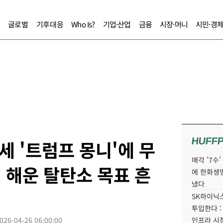
글로벌
기후대응
Who Is?
기업·산업
금융
시장·머니
시민·경
HUFF
 '트럼프 몽니'에 무
매각 '7수
년 해운 탈탄소 목표 흔
에 한화생
냈다
SK하이닉스
투입한다 :
026-04-26 06:00:00
인프라 시