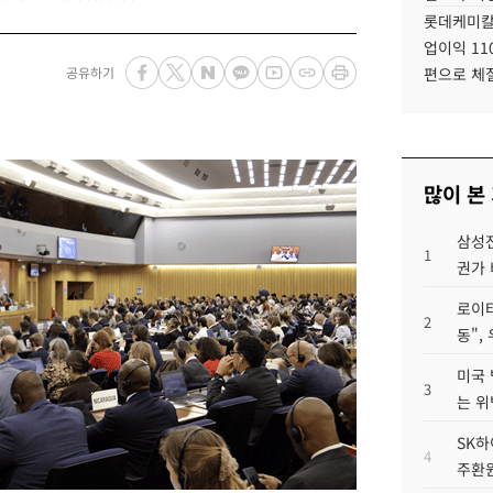
롯데케미칼
업이익 11
공유하기
편으로 체
많이 본
삼성전
1
권가 
로이터
2
동",
미국 
3
는 위
SK하
4
주환원