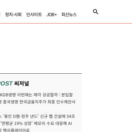
제
정치·사회
인사이트
JOB+
최신뉴스
씨저널
POST
' KDB생명 이번에는 매각 성공할까 : 본입찰
명 흥국생명 한국금융지주가 최종 인수제안서
 '용인 D램-청주 낸드' 신규 팹 건설에 54조
 '연평균 19% 성장' 메모리 수요 대응해 AI
장 핵심플레이어로