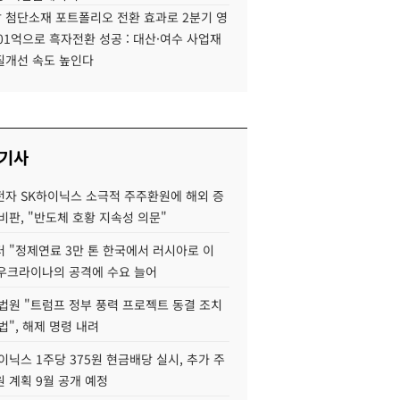
 첨단소재 포트폴리오 전환 효과로 2분기 영
01억으로 흑자전환 성공 : 대산·여수 사업재
질개선 속도 높인다
 기사
자 SK하이닉스 소극적 주주환원에 해외 증
비판, "반도체 호황 지속성 의문"
 "정제연료 3만 톤 한국에서 러시아로 이
 우크라이나의 공격에 수요 늘어
법원 "트럼프 정부 풍력 프로젝트 동결 조치
법", 해제 명령 내려
이닉스 1주당 375원 현금배당 실시, 추가 주
 계획 9월 공개 예정