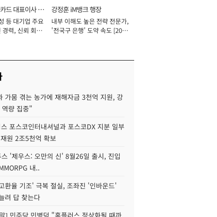
카드 대표이사 사
강정훈 iM뱅크 행장
성 등 대기업 주요
내부 이해도 높은 전략 전문가,
 경력, 신뢰 회복
'전국구 은행' 도약 속도 [2026
[2026년]
년]
사
 가뭄 겪는 농가에 재해자금 3천억 지원, 강
 역량 집중"
스 포스코인터내셔널과 포스코DX 지분 일부
 재원 2조5천억 확보
투스 '제우스: 오만의 신' 8월26일 출시, 진입
MMORPG 내..
고환율 기조' 극복 절실, 조좌진 '인바운드'
늘려 답 찾는다
정말] 민주당 민병덕 "홈플러스 정상화될 때까