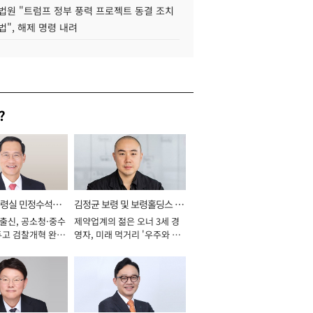
법원 "트럼프 정부 풍력 프로젝트 동결 조치
법", 해제 명령 내려
?
통령실 민정수석비
김정균 보령 및 보령홀딩스 대
 출신, 공소청·중수
제약업계의 젊은 오너 3세 경
표이사 사장
두고 검찰개혁 완수
영자, 미래 먹거리 '우주와 헬
년]
스케어' 공들여 [2026년]