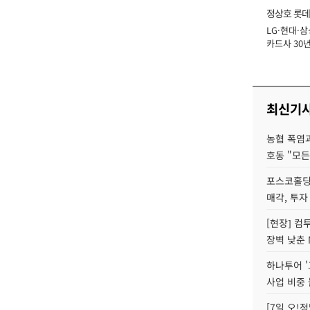
정상호 롯데
LG·현대·삼
장
카드사 30년
에 '초집중' 
최신기
농협 폭염과
호동 "모든
포스코홀딩
매각, 투자
[현장] 컴
장벽 낮춘 
하나투어 '
사업 비중 
[7일 오!