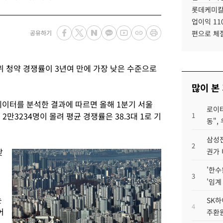
롯데케미칼
업이익 11
공유하기
편으로 체
위 청약 경쟁률이 3년여 만에 가장 낮은 수준으로
많이 본
이터를 분석한 결과에 따르면 올해 1분기 서울
로이터
2만3234명이 몰려 평균 경쟁률은 38.3대 1로 기
1
동",
삼성전
2
낮
권가 
'한수
3
'임계
는
SK하
4
어
주환원