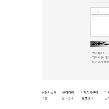
-
200자
까지 쓰실
- 저작권 등 
- 타인에게 불
신문사소개
윤리강령
기사심의규정
이
포럼
광고문의
불편신고