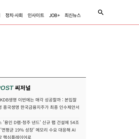
제
정치·사회
인사이트
JOB+
최신뉴스
씨저널
POST
' KDB생명 이번에는 매각 성공할까 : 본입찰
명 흥국생명 한국금융지주가 최종 인수제안서
 '용인 D램-청주 낸드' 신규 팹 건설에 54조
 '연평균 19% 성장' 메모리 수요 대응해 AI
장 핵심플레이어로