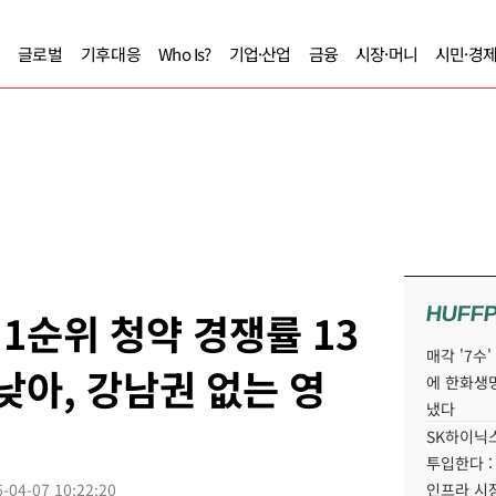
글로벌
기후대응
Who Is?
기업·산업
금융
시장·머니
시민·경
HUFF
1순위 청약 경쟁률 13
매각 '7수
낮아, 강남권 없는 영
에 한화생
냈다
SK하이닉스
투입한다 :
-04-07 10:22:20
인프라 시