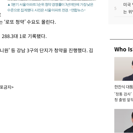
미국 
▲ 1분기 서울 아파트 1순위 청약 경쟁률이 3년여만에 가장 낮은
5
수준으로 집계됐다. 사진은 서울 아파트 전경. <연합뉴스>
는 위
로
‘로또 청약’ 수요도 몰린다.
288.3대 1로 기록됐다.
Who Is
원' 등 강남 3구의 단지가 청약을 진행했다. 김
한찬식 대
배포금지>
'정통 검사'
서관
청 출범 앞
맡아 [2026