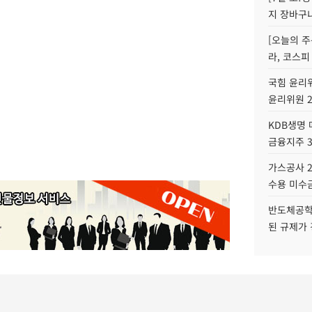
지 장바구
[오늘의 주
라, 코스피
국힘 윤리위
윤리위원 
KDB생명
금융지주 
가스공사 2
수용 미수금
반도체공학
된 규제가 