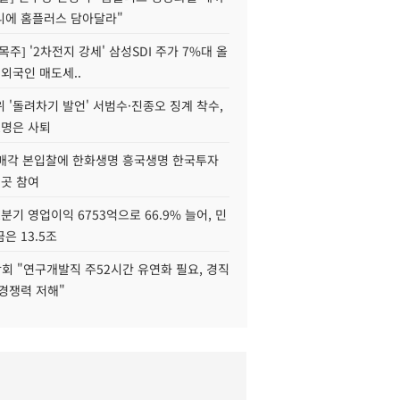
니에 홈플러스 담아달라"
목주] '2차전지 강세' 삼성SDI 주가 7%대 올
 외국인 매도세..
 '돌려차기 발언' 서범수·진종오 징계 착수,
2명은 사퇴
 매각 본입찰에 한화생명 흥국생명 한국투자
3곳 참여
분기 영업이익 6753억으로 66.9% 늘어, 민
은 13.5조
회 "연구개발직 주52시간 유연화 필요, 경직
경쟁력 저해"