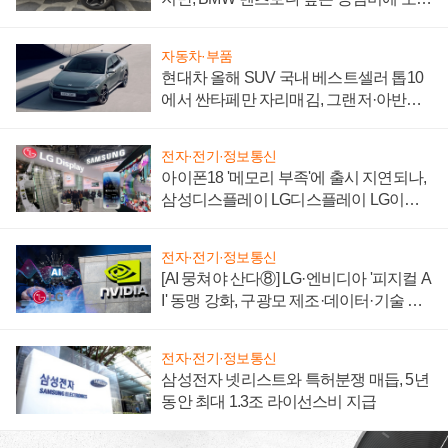
자 불만 폭발
자동차·부품
현대차 올해 SUV 국내 베스트셀러 톱10
에서 싼타페만 자리매김, 그랜저·아반떼
'세단 쌍끌이'로 내수 방어
전자·전기·정보통신
아이폰18 '메모리 부족'에 출시 지연되나,
삼성디스플레이 LG디스플레이 LG이노
텍 '탈애플' 수익 다각화 속도
전자·전기·정보통신
[AI 뭉쳐야 산다⑧] LG·엔비디아 '피지컬 A
I' 동맹 강화, 구광모 제조·데이터·기술 결
집해 종합 로보틱스 기업으로
전자·전기·정보통신
삼성전자 넷리스트와 특허분쟁 매듭, 5년
동안 최대 1.3조 라이선스비 지급