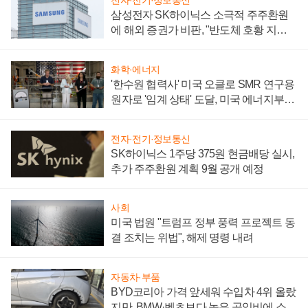
전자·전기·정보통신
삼성전자 SK하이닉스 소극적 주주환원
에 해외 증권가 비판, "반도체 호황 지속
성 의문"
화학·에너지
'한수원 협력사' 미국 오클로 SMR 연구용
원자로 '임계 상태' 도달, 미국 에너지부
"중요한 이정표"
전자·전기·정보통신
SK하이닉스 1주당 375원 현금배당 실시,
추가 주주환원 계획 9월 공개 예정
사회
미국 법원 "트럼프 정부 풍력 프로젝트 동
결 조치는 위법", 해제 명령 내려
자동차·부품
BYD코리아 가격 앞세워 수입차 4위 올랐
지만, BMW·벤츠보다 높은 공임비에 소비