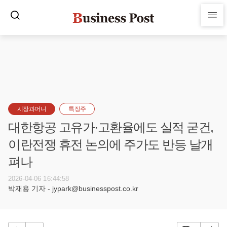
시장과머니
특징주
대한항공 고유가·고환율에도 실적 굳건,
이란전쟁 휴전 논의에 주가도 반등 날개
펴나
2026-04-06 16:44:58
박재용 기자 - jypark@businesspost.co.kr