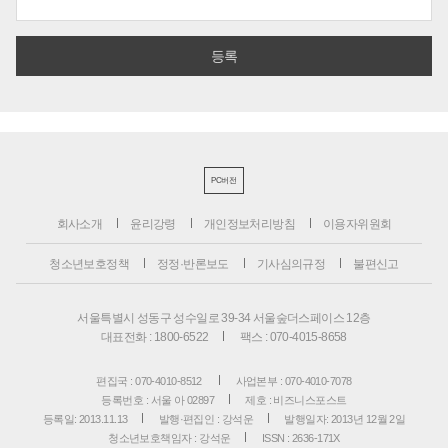
PC버전
회사소개
윤리강령
개인정보처리방침
이용자위원회
청소년보호정책
정정·반론보도
기사심의규정
불편신고
서울특별시 성동구 성수일로 39-34 서울숲더스페이스 12층
대표전화 : 1800-6522
팩스 : 070-4015-8658
편집국 : 070-4010-8512
사업본부 : 070-4010-7078
등록번호 : 서울 아 02897
제호 : 비즈니스포스트
등록일: 2013.11.13
발행·편집인 : 강석운
발행일자: 2013년 12월 2일
청소년보호책임자 : 강석운
ISSN : 2636-171X