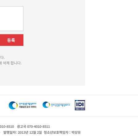
등록
다.
 삭제 합니다.
010-8510
광고국 070-4010-8511
운
발행일자: 2013년 12월 2일
청소년보호책임자 : 박상유