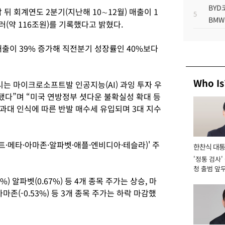
BYD
뒤 회계연도 2분기(지난해 10∼12월) 매출이 1
5
BMW
달러(약 116조원)를 기록했다고 밝혔다.
’ 매출이 39% 증가해 직전분기 성장률인 40%보다
Who Is
는 마이크로소프트발 인공지능(AI) 과잉 투자 우
다”며 “미국 연방정부 셧다운 불확실성 확대 등
과대 인식에 따른 반발 매수세 유입되며 3대 지수
트·메타·아마존·알파벳·애플·엔비디아·테슬라)' 주
한찬식 대
'정통 검사'
서관
청 출범 앞
맡아 [2026
2%) 알파벳(0.67%) 등 4개 종목 주가는 상승, 마
 아마존(-0.53%) 등 3개 종목 주가는 하락 마감했