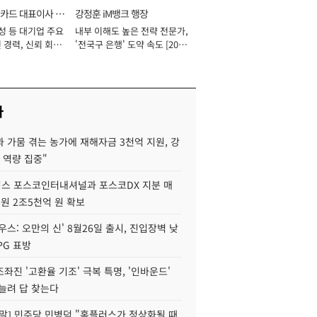
카드 대표이사 사
강정훈 iM뱅크 행장
성 등 대기업 주요
내부 이해도 높은 전략 전문가,
 경력, 신뢰 회복
'전국구 은행' 도약 속도 [2026
[2026년]
년]
사
 가뭄 겪는 농가에 재해자금 3천억 지원, 강
 역량 집중"
스 포스코인터내셔널과 포스코DX 지분 매
재원 2조5천억 원 확보
우스: 오만의 신' 8월26일 출시, 진입장벽 낮
PG 표방
좌진 '고환율 기조' 극복 특명, '인바운드'
늘려 답 찾는다
정말] 민주당 민병덕 "홈플러스가 정상화될 때