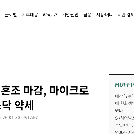
글로벌
기후대응
Who Is?
기업·산업
금융
시장·머니
시민·경
HUFF
 혼조 마감, 마이크로
매각 '7수
스닥 약세
에 한화생
냈다
2026-01-30 09:12:57
SK하이닉스
투입한다 :
인프라 시