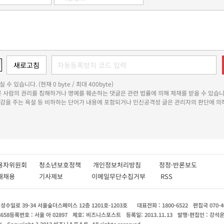
 수 있습니다. (현재 0 byte / 최대 400byte)
다른 사람의 권리를 침해하거나 명예를 훼손하는 댓글은 관련 법률에 의해 제재를 받을 수 있습니
쾌감을 주는 욕설 등 비하하는 단어가 내용에 포함되거나 인신공격성 글은 관리자의 판단에 의해
용자위원회
청소년보호정책
개인정보처리방침
정정·반론보도
인재채용
기사제보
이메일무단수집거부
RSS
수일로 39-34 서울숲더스페이스 12층 1201호-1203호
대표전화 : 1800-6522
편집국 070-4
8658
등록번호 : 서울 아 02897
제호: 비즈니스포스트
등록일: 2013.11.13
발행·편집인 : 강석
X
Copyright ? 2013 비즈니스포스트. All rights reserved.