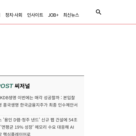
제
정치·사회
인사이트
JOB+
최신뉴스
씨저널
POST
' KDB생명 이번에는 매각 성공할까 : 본입찰
명 흥국생명 한국금융지주가 최종 인수제안서
 '용인 D램-청주 낸드' 신규 팹 건설에 54조
 '연평균 19% 성장' 메모리 수요 대응해 AI
장 핵심플레이어로