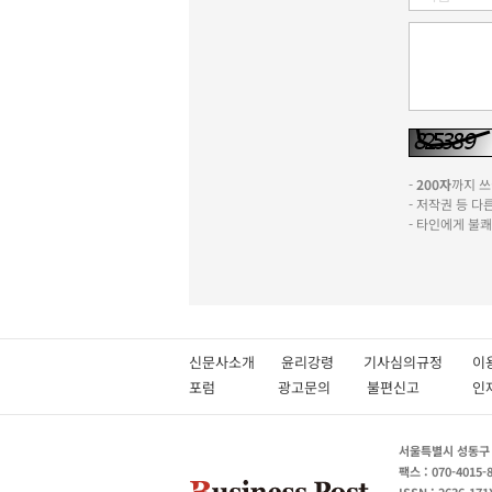
-
200자
까지 쓰실
- 저작권 등 
- 타인에게 불
신문사소개
윤리강령
기사심의규정
이
포럼
광고문의
불편신고
서울특별시 성동구 성
팩스 : 070-4015-
ISSN : 2636-171