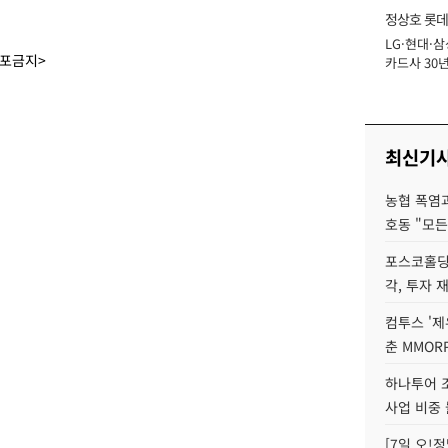
정상호 롯데
LG·현대·삼
장
배포금지>
카드사 30년
에 '초집중' 
최신기
농협 폭염과
호동 "모든
포스코홀딩
각, 투자 
컴투스 '제
춘 MMOR
하나투어 조
사업 비중 
[7일 오!