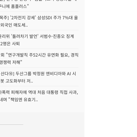
구니에 홈플러스"
목주] '2차전지 강세' 삼성SDI 주가 7%대 올
 외국인 매도세..
윤리위 '돌려차기 발언' 서범수·진종오 징계
 2명은 사퇴
회 "연구개발직 주52시간 유연화 필요, 경직
경쟁력 저해"
야 산다⑩] 두산그룹 박정원 엔비디아와 AI 시
로봇 고도화부터 저..
가폭력 피해자에 역대 처음 대통령 직접 사과,
네며 "책임엔 유효기..