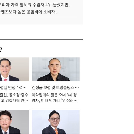
코리아 가격 앞세워 수입차 4위 올랐지만,
·벤츠보다 높은 공임비에 소비자 ..
?
통령실 민정수석비
김정균 보령 및 보령홀딩스 대
 출신, 공소청·중수
제약업계의 젊은 오너 3세 경
표이사 사장
두고 검찰개혁 완수
영자, 미래 먹거리 '우주와 헬
년]
스케어' 공들여 [2026년]