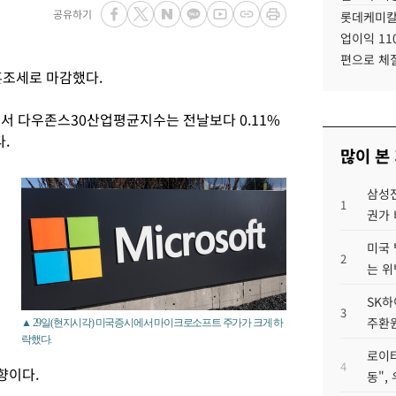
공유하기
롯데케미칼
업이익 11
편으로 체
혼조세로 마감했다.
에서 다우존스30산업평균지수는 전날보다 0.11%
다.
많이 본
삼성전
1
권가 
미국 
2
는 위
SK하
3
주환원
▲ 29일(현지시각) 미국증시에서 마이크로소프트 주가가 크게 하
락했다.
로이터
4
향이다.
동",