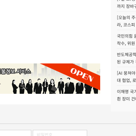
까지 장바
[오늘의 주
라, 코스피
국민의힘 
착수, 위원
반도체공학
된 규제가 
[AI 뭉쳐
대 협업, 
이재명 국
흰 장미 건