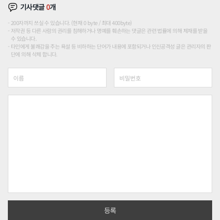
기사댓글
0
개
200자까지 쓰실 수 있습니다. (현재 0 byte / 최대 400byte)
저작권 등 다른 사람의 권리를 침해하거나 명예를 훼손하는 댓글은 관련 법률에 의해 제재를 받을
수 있습니다.
타인에게 불쾌감을 주는 욕설 등 비하하는 단어가 내용에 포함되거나 인신공격성 글은 관리자의 판
단에 의해 삭제 합니다.