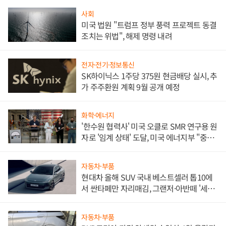
사회
미국 법원 "트럼프 정부 풍력 프로젝트 동결
조치는 위법", 해제 명령 내려
전자·전기·정보통신
SK하이닉스 1주당 375원 현금배당 실시, 추
가 주주환원 계획 9월 공개 예정
화학·에너지
'한수원 협력사' 미국 오클로 SMR 연구용 원
자로 '임계 상태' 도달, 미국 에너지부 "중요
한 이정표"
자동차·부품
현대차 올해 SUV 국내 베스트셀러 톱10에
서 싼타페만 자리매김, 그랜저·아반떼 '세단
쌍끌이'로 내수 방어
자동차·부품