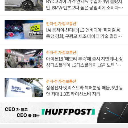
BYD코리아 가격 앞세워 수입차 4위 올랐지
만, BMW·벤츠보다 높은 공임비에 소비자
불만 폭발
전자·전기·정보통신
[AI 뭉쳐야 산다⑧] LG·엔비디아 '피지컬 AI'
동맹 강화, 구광모 제조·데이터·기술 결집
해 종합 로보틱스 기업으로
전자·전기·정보통신
아이폰18 '메모리 부족'에 출시 지연되나, 삼
성디스플레이 LG디스플레이 LG이노텍 '탈
애플' 수익 다각화 속도
전자·전기·정보통신
삼성전자 넷리스트와 특허분쟁 매듭, 5년 동
안 최대 1.3조 라이선스비 지급