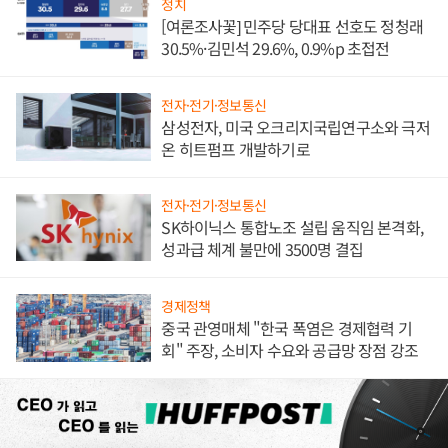
정치
[여론조사꽃] 민주당 당대표 선호도 정청래
30.5%·김민석 29.6%, 0.9%p 초접전
전자·전기·정보통신
삼성전자, 미국 오크리지국립연구소와 극저
온 히트펌프 개발하기로
전자·전기·정보통신
SK하이닉스 통합노조 설립 움직임 본격화,
성과급 체계 불만에 3500명 결집
경제정책
중국 관영매체 "한국 폭염은 경제협력 기
회" 주장, 소비자 수요와 공급망 장점 강조