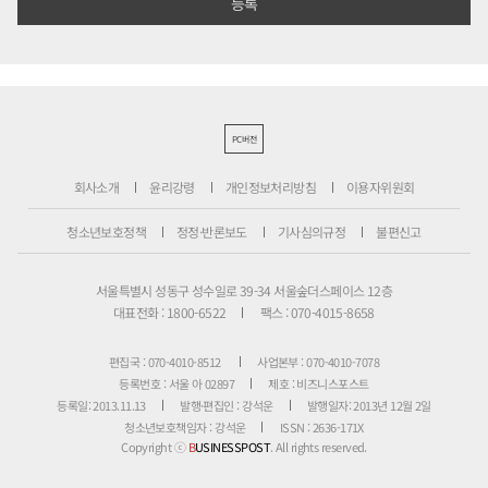
PC버전
회사소개
윤리강령
개인정보처리방침
이용자위원회
청소년보호정책
정정·반론보도
기사심의규정
불편신고
서울특별시 성동구 성수일로 39-34 서울숲더스페이스 12층
대표전화 : 1800-6522
팩스 : 070-4015-8658
편집국 : 070-4010-8512
사업본부 : 070-4010-7078
등록번호 : 서울 아 02897
제호 : 비즈니스포스트
등록일: 2013.11.13
발행·편집인 : 강석운
발행일자: 2013년 12월 2일
청소년보호책임자 : 강석운
ISSN : 2636-171X
Copyright ⓒ
B
USINESSPOST
. All rights reserved.