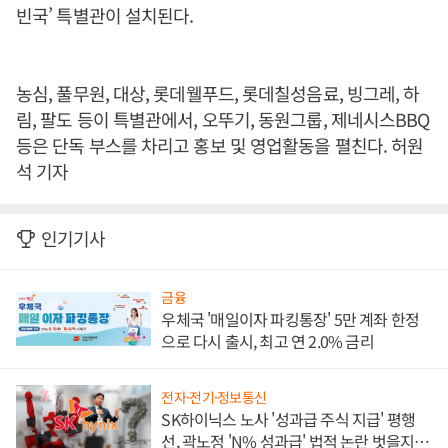
빈국’ 특별관이 설치된다.
농심, 풀무원, 대상, 롯데웰푸드, 롯데칠성음료, 빙그레, 하
림, 팔도 등이 특별관에서, 오뚜기, 동원그룹, 제네시스BBQ
등은 단독 부스를 차리고 홍보 및 영업활동을 펼친다. 허원
석 기자
인기기사
금융
우체국 '매일이자 파킹통장' 5만 계좌 한정
으로 다시 출시, 최고 연 2.0% 금리
전자·전기·정보통신
SK하이닉스 노사 '성과급 주식 지급' 평행
선, 곽노정 'N% 성과급' 법적 논란 벗을지 주