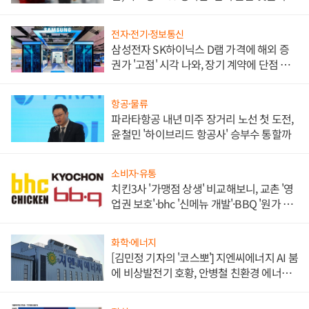
목
전자·전기·정보통신
삼성전자 SK하이닉스 D램 가격에 해외 증
권가 '고점' 시각 나와, 장기 계약에 단점 부
각
항공·물류
파라타항공 내년 미주 장거리 노선 첫 도전,
윤철민 '하이브리드 항공사' 승부수 통할까
소비자·유통
치킨3사 '가맹점 상생' 비교해보니, 교촌 '영
업권 보호'·bhc '신메뉴 개발'·BBQ '원가 부
담'
화학·에너지
[김민정 기자의 '코스뽀'] 지엔씨에너지 AI 붐
에 비상발전기 호황, 안병철 친환경 에너지
발전전문기업 향한다