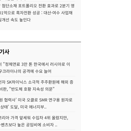
 첨단소재 포트폴리오 전환 효과로 2분기 영
01억으로 흑자전환 성공 : 대산·여수 사업재
질개선 속도 높인다
 기사
 "정제연료 3만 톤 한국에서 러시아로 이
 우크라이나의 공격에 수요 늘어
자 SK하이닉스 소극적 주주환원에 해외 증
비판, "반도체 호황 지속성 의문"
원 협력사' 미국 오클로 SMR 연구용 원자로
 상태' 도달, 미국 에너지부..
코리아 가격 앞세워 수입차 4위 올랐지만,
·벤츠보다 높은 공임비에 소비자 ..