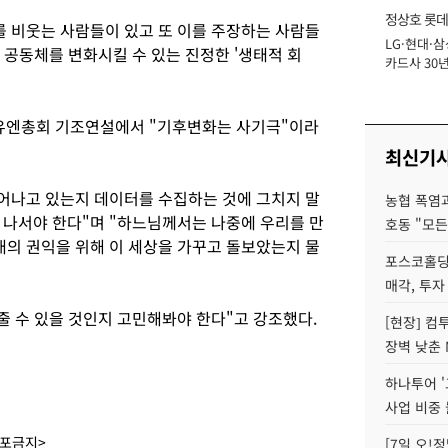
정상호 롯데
를 비웃는 사람들이 있고 또 이를 주장하는 사람들
LG·현대·삼
장
 공동체를 변화시킬 수 있는 진정한 '생태적 회
카드사 30년
에 '초집중' 
 유엔총회 기조연설에서 "기후변화는 사기극"이라
최신기
일어나고 있는지 데이터를 수집하는 것에 그치지 말
농협 폭염과
 나서야 한다"며 "하느님께서는 나중에 우리를 만
호동 "모든
대의 권익을 위해 이 세상을 가꾸고 돌보았는지 물
포스코홀딩
매각, 투자
줄 수 있을 것인지 고민해봐야 한다"고 강조했다.
[현장] 컴
장벽 낮춘 
하나투어 '
사업 비중 
배포금지>
[7일 오!