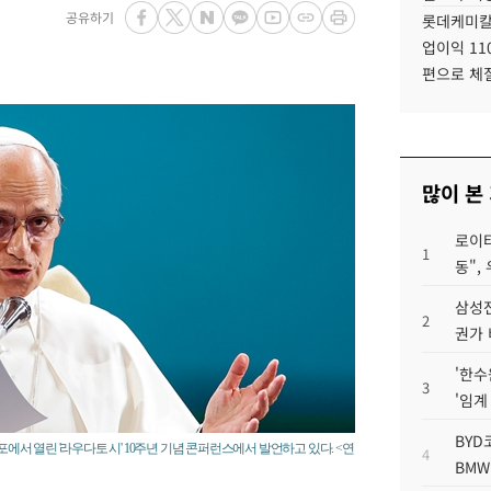
공유하기
롯데케미칼
업이익 11
편으로 체
많이 본
로이터
1
동",
삼성전
2
권가 
'한수
3
'임계
BYD
포에서 열린 '라우다토 시' 10주년 기념 콘퍼런스에서 발언하고 있다. <연
4
BMW