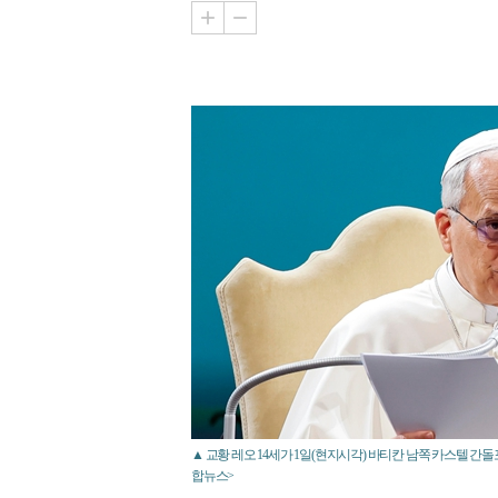
▲ 교황 레오 14세가 1일(현지시각) 바티칸 남쪽 카스텔 간돌
합뉴스>