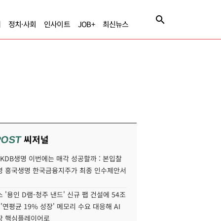
제
정치·사회
인사이트
JOB+
최신뉴스
씨저널
POST
' KDB생명 이번에는 매각 성공할까 : 본입찰
명 흥국생명 한국금융지주가 최종 인수제안서
 '용인 D램-청주 낸드' 신규 팹 건설에 54조
 '연평균 19% 성장' 메모리 수요 대응해 AI
장 핵심플레이어로