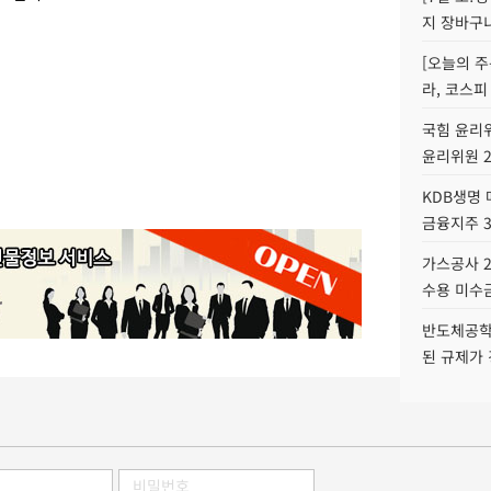
지 장바구
[오늘의 주
라, 코스피
국힘 윤리위
윤리위원 
KDB생명
금융지주 
가스공사 2
수용 미수금
반도체공학
된 규제가 