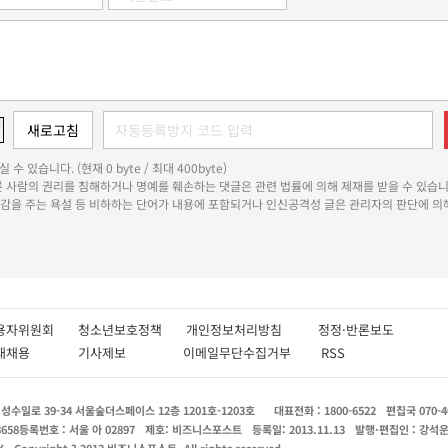
 수 있습니다. (현재 0 byte / 최대 400byte)
다른 사람의 권리를 침해하거나 명예를 훼손하는 댓글은 관련 법률에 의해 제재를 받을 수 있습니
쾌감을 주는 욕설 등 비하하는 단어가 내용에 포함되거나 인신공격성 글은 관리자의 판단에 의해
용자위원회
청소년보호정책
개인정보처리방침
정정·반론보도
인재채용
기사제보
이메일무단수집거부
RSS
수일로 39-34 서울숲더스페이스 12층 1201호-1203호
대표전화 : 1800-6522
편집국 070-4
8658
등록번호 : 서울 아 02897
제호: 비즈니스포스트
등록일: 2013.11.13
발행·편집인 : 강석
X
Copyright ? 2013 비즈니스포스트. All rights reserved.