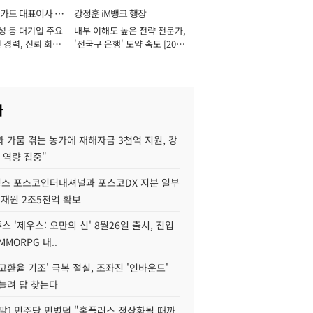
카드 대표이사 사
강정훈 iM뱅크 행장
성 등 대기업 주요
내부 이해도 높은 전략 전문가,
 경력, 신뢰 회복
'전국구 은행' 도약 속도 [2026
[2026년]
년]
사
 가뭄 겪는 농가에 재해자금 3천억 지원, 강
 역량 집중"
스 포스코인터내셔널과 포스코DX 지분 일부
 재원 2조5천억 확보
투스 '제우스: 오만의 신' 8월26일 출시, 진입
MMORPG 내..
고환율 기조' 극복 절실, 조좌진 '인바운드'
늘려 답 찾는다
정말] 민주당 민병덕 "홈플러스 정상화될 때까