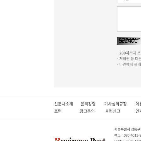
-
200자
까지 쓰실
- 저작권 등 
- 타인에게 불
신문사소개
윤리강령
기사심의규정
이
포럼
광고문의
불편신고
서울특별시 성동구 성
팩스 : 070-4015-
ISSN : 2636-171