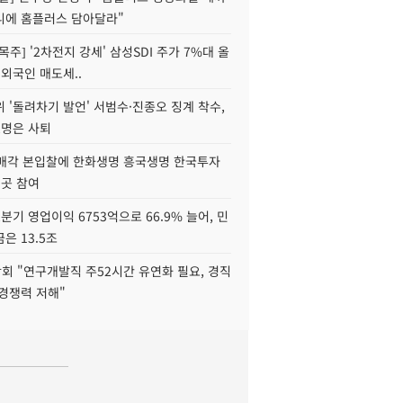
니에 홈플러스 담아달라"
목주] '2차전지 강세' 삼성SDI 주가 7%대 올
 외국인 매도세..
 '돌려차기 발언' 서범수·진종오 징계 착수,
2명은 사퇴
 매각 본입찰에 한화생명 흥국생명 한국투자
3곳 참여
분기 영업이익 6753억으로 66.9% 늘어, 민
은 13.5조
회 "연구개발직 주52시간 유연화 필요, 경직
경쟁력 저해"