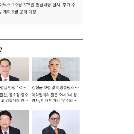
이닉스 1주당 375원 현금배당 실시, 추가 주
 계획 9월 공개 예정
?
통령실 민정수석비
김정균 보령 및 보령홀딩스 대
 출신, 공소청·중수
제약업계의 젊은 오너 3세 경
표이사 사장
두고 검찰개혁 완수
영자, 미래 먹거리 '우주와 헬
년]
스케어' 공들여 [2026년]