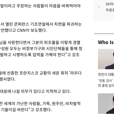
SK하
짓말이라고 주장하는 사람들이 마음을 바꿔먹어야
5
주환원
칸에서 열린 콘퍼런스 기조연설에서 자연을 파괴하는
발언했다고 CNN이 보도했다.
Who Is
느님을 사랑한다면서 그분의 피조물을 이렇게 경멸
 구성원 모두는 비정부기구와 시민단체들을 통해 정
 개발하고 시행하도록 압력을 가해야 한다"고 강조
월에 선종한 프란치스코 교황의 세운 회칙 '라우다
한찬식 대
 행사였다.
'정통 검사'
서관
청 출범 앞
맡아 [2026
대응에 나설 의무가 있다고 지적하고 있다.
전 세계의 가난한 사람들, 가족, 원주민, 비자발적
 기울이길 바란다"고 강조했다.