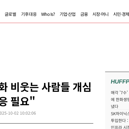
글로벌
기후대응
Who Is?
기업·산업
금융
시장·머니
시민·경
HUFF
화 비웃는 사람들 개심
매각 '7수
응 필요"
에 한화생
냈다
025-10-02 10:02:06
SK하이닉스
투입한다 :
인프라 시