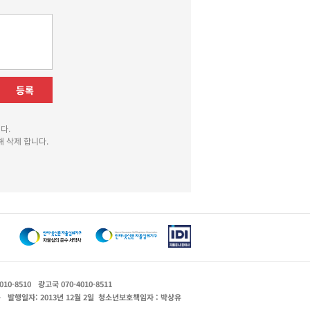
등록
다.
 삭제 합니다.
010-8510
광고국 070-4010-8511
운
발행일자: 2013년 12월 2일
청소년보호책임자 : 박상유