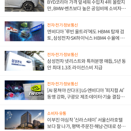
BYD코리아 가격 앞세워 수입차 4위 올랐지
만, BMW·벤츠보다 높은 공임비에 소비자
불만 폭발
전자·전기·정보통신
엔비디아 '루빈 울트라'에도 HBM4 탑재 검
토, 삼성전자·SK하이닉스 HBM4 수율에 주
도권 갈린다
전자·전기·정보통신
삼성전자 넷리스트와 특허분쟁 매듭, 5년 동
안 최대 1.3조 라이선스비 지급
전자·전기·정보통신
[AI 뭉쳐야 산다⑧] LG·엔비디아 '피지컬 AI'
동맹 강화, 구광모 제조·데이터·기술 결집
해 종합 로보틱스 기업으로
소비자·유통
이부진 야심작 '신라스테이' 서울신라호텔
보다 잘 나가, 평택·주문진·해남·건대로 성