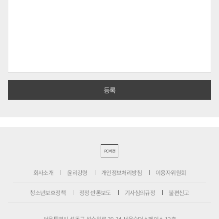
PC버전
회사소개
윤리강령
개인정보처리방침
이용자위원회
청소년보호정책
정정·반론보도
기사심의규정
불편신고
서울특별시 성동구 성수일로 39-34 서울숲더스페이스 12층