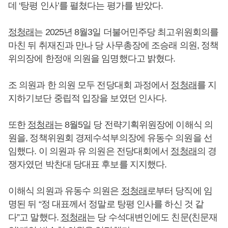
데 ‘탕평 인사’를 펼쳤다는 평가를 받았다.
정청래
는 2025년 8월3일 더불어민주당 최고위원회의를
마친 뒤 취재진과 만나 당 사무총장에 조승래 의원, 정책
위의장에 한정애 의원을 임명했다고 밝혔다.
조 의원과 한 의원 모두 전당대회 과정에서
정청래
를 지
지하기보단 중립적 입장을 보였던 인사다.
또한
정청래
는 8월5일 당 전략기획위원장에 이해식 의
원을, 정책위원회 경제수석부의장에 유동수 의원을 선
임했다. 이 의원과 유 의원은 전당대회에서
정청래
의 경
쟁자였던 박찬대 당대표 후보를 지지했다.
이해식 의원과 유동수 의원은
정청래
로부터 당직에 임
명된 뒤 “정 대표께서 정말로 탕평 인사를 하신 것 같
다”고 말했다.
정청래
는 당 수석대변인에도 친문(친문재