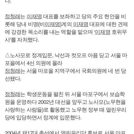
다.
정청래
는
이재명
대표를 보좌하고 당의 주요 현안을 비
롯해 당내 비명(비
이재명
)계의
이재명
대표에 대한 견제
에 강경한 목소리를 내는 역할을 맡으며 ‘
이재명
호위무
사’를 자처했다.
△노사모로 정계입문, 낙선과 컷오프 아픔 딛고 서울 마
포을에서 4선 의원에 올라
정청래
는 서울 마포을 지역구에서 국회의원에 네 번 당
선됐다.
정청래
는 학생운동을 펼친 뒤 서울 마포구에서 보습학
원을 운영하다 2002년 대선을 앞두고 노사모(노무현을
사랑하는 사람들)로 활동했고 노무현 정부 때 열린우리
당에 입당하면서 정계에 입문했다.
2004년 제17대 총선에서 열린우리당 후보로 서울 마포