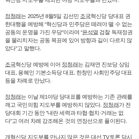
혁신당 지도부를 제외한 야당 지도부들과 만났다.
정청래
는 2025년 8월5일 김선민
조국
혁신당 당대표 권
한대행을 예방해 “혁신당과 민주당은 떼려야 뗄 수 없는
공동의 운명을 가진 우당”이라며 “
윤석열
검찰 독재정권
을 물리치자는 공동 목표에 있어 방향과 길이 다르지 않
았다”고 말했다.
조국
혁신당 예방에 이어
정청래
는 김재연 진보당 상임
대표, 용혜인 기본소득당 대표, 한창민 사회민주당 대표
등을 차례로 만났다.
정청래
는 이날 제1야당 당대표를 예방하는 기존 관례를
깨고 국민의힘 지도부를 예방하지 않았다.
정청래
가 전
당대회 기간 동안 "내란 세력과 타협·협치·거래는 없
다"고 여러 차례 강조해온 것의 연장선으로 풀이된다.
개혁신당 지도부를 만나지 않은 것은 대선 TV토론 당시