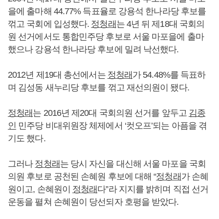
을에 출마해 44.77% 득표율로 강용석 한나라당 후보를
꺾고 국회에 입성했다.
정청래
는 4년 뒤 제18대 국회의
원 선거에서도 통합민주당 후보로 서울 마포을에 출마
했으나 강용석 한나라당 후보에 밀려 낙선했다.
2012년 제19대 총선에서는
정청래
가 54.48%를 득표하
며 김성동 새누리당 후보를 꺾고 재선의원이 됐다.
정청래
는 2016년 제20대 국회의원 선거를 앞두고
김종
인
민주당 비대위원장 체제에서 ‘컷오프’되는 아픔을 겪
기도 했다.
그러나
정청래
는 당시 자신을 대신해 서울 마포을 국회
의원 후보로 공천된 손혜원 후보에 대해 “
정청래
가 손혜
원이고, 손혜원이
정청래
다”라 지지를 밝히며 직접 선거
운동을 펼쳐 손혜원이 당선되자 호평을 받았다.