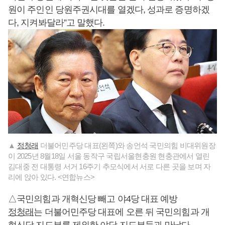
원이 주인인 당원주권시대를 열겠다, 성과로 증명하겠
다, 지켜봐달라”고 말했다.
▲
정청래
더불어민주당 대표(왼쪽)와 송언석 국민의힘 비대위원장
이 2025년 8월18일 서울 동작구 국립서울현충원 현충관에서 열린
김대중 전 대통령 서거 16주기 추모식에서 서로 다른 곳을 보며 자
리에 앉아 있다. <연합뉴스>
△국민의힘과 개혁신당 빼고 야4당 대표 예방
정청래
는 더불어민주당 대표에 오른 뒤 국민의힘과 개