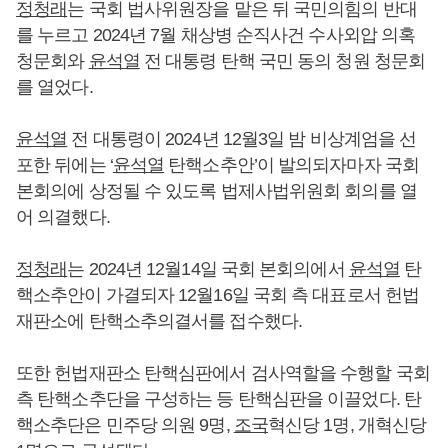
정청래
는 국회 법사위원장을 맡은 뒤 국민의힘의 반대
를 누르고 2024년 7월 채상병 순직사건 수사외압 의혹
청문회와
윤석열
전 대통령 탄핵 국민 동의 청원 청문회
를 열었다.
윤석열
전 대통령이 2024년 12월3일 밤 비상계엄을 선
포한 뒤에는 ‘
윤석열
탄핵소추안’이 발의되자마자 국회
본회의에 상정될 수 있도록 법제사법위원회 회의를 열
어 의결했다.
정청래
는 2024년 12월14일 국회 본회의에서
윤석열
탄
핵소추안이 가결되자 12월16일 국회 측 대표로서 헌법
재판소에 탄핵소추의결서를 접수했다.
또한 헌법재판소 탄핵심판에서 검사역할을 수행할 국회
측 탄핵소추단을 구성하는 등 탄핵심판을 이끌었다. 탄
핵소추단은 민주당 의원 9명,
조국
혁신당 1명, 개혁신당