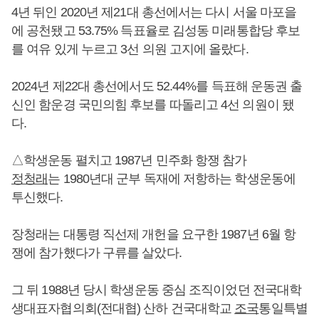
4년 뒤인 2020년 제21대 총선에서는 다시 서울 마포을
에 공천됐고 53.75% 득표율로 김성동 미래통합당 후보
를 여유 있게 누르고 3선 의원 고지에 올랐다.
2024년 제22대 총선에서도 52.44%를 득표해 운동권 출
신인 함운경 국민의힘 후보를 따돌리고 4선 의원이 됐
다.
△학생운동 펼치고 1987년 민주화 항쟁 참가
정청래
는 1980년대 군부 독재에 저항하는 학생운동에
투신했다.
장청래는 대통령 직선제 개헌을 요구한 1987년 6월 항
쟁에 참가했다가 구류를 살았다.
그 뒤 1988년 당시 학생운동 중심 조직이었던 전국대학
생대표자협의회(전대협) 산하 건국대학교
조국
통일특별