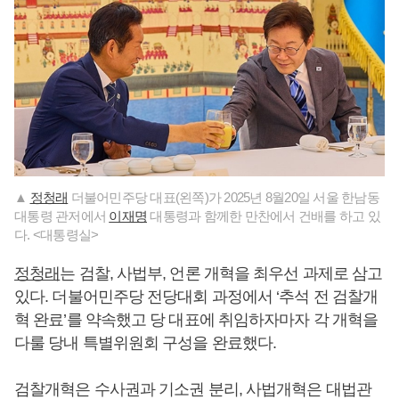
▲
정청래
더불어민주당 대표(왼쪽)가 2025년 8월20일 서울 한남동
대통령 관저에서
이재명
대통령과 함께한 만찬에서 건배를 하고 있
다. <대통령실>
정청래
는 검찰, 사법부, 언론 개혁을 최우선 과제로 삼고
있다. 더불어민주당 전당대회 과정에서 ‘추석 전 검찰개
혁 완료’를 약속했고 당 대표에 취임하자마자 각 개혁을
다룰 당내 특별위원회 구성을 완료했다.
검찰개혁은 수사권과 기소권 분리, 사법개혁은 대법관