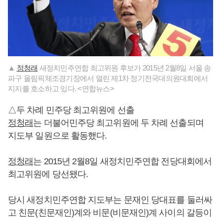
▲
정청래
새정치민주연합 최고위원 후보가 2015년 2월8일 서울 송
파구 올림픽체조경기장에서 열린 제1차 정기전국대의원대회에서
지지를 호소하고 있다. <연합뉴스>
△두 차례 민주당 최고위원에 선출
정청래
는 더불어민주당 최고위원에 두 차례 선출되며
지도부 일원으로 활동했다.
정청래
는 2015년 2월8일 새정치민주연합 전당대회에서
최고위원에 당선됐다.
당시 새정치민주연합 지도부는 문재인 당대표를 둘러싸
고 친문(친문재인)계와 비문(비문재인)계 사이의 갈등이