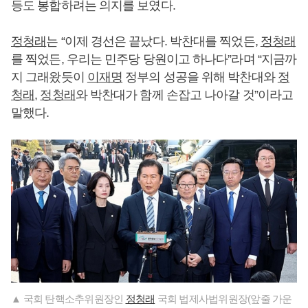
등도 봉합하려는 의지를 보였다.
정청래
는 “이제 경선은 끝났다. 박찬대를 찍었든,
정청래
를 찍었든, 우리는 민주당 당원이고 하나다”라며 “지금까
지 그래왔듯이
이재명
정부의 성공을 위해 박찬대와
정
청래
,
정청래
와 박찬대가 함께 손잡고 나아갈 것”이라고
말했다.
▲ 국회 탄핵소추위원장인
정청래
국회 법제사법위원장(앞줄 가운