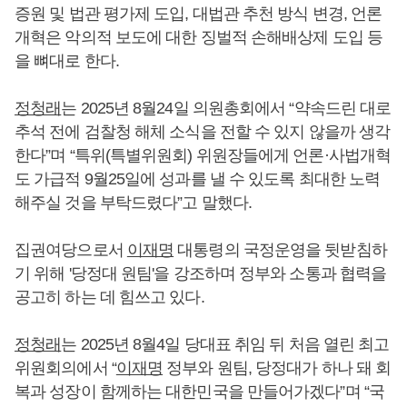
증원 및 법관 평가제 도입, 대법관 추천 방식 변경, 언론
개혁은 악의적 보도에 대한 징벌적 손해배상제 도입 등
을 뼈대로 한다.
정청래
는 2025년 8월24일 의원총회에서 “약속드린 대로
추석 전에 검찰청 해체 소식을 전할 수 있지 않을까 생각
한다”며 “특위(특별위원회) 위원장들에게 언론·사법개혁
도 가급적 9월25일에 성과를 낼 수 있도록 최대한 노력
해주실 것을 부탁드렸다”고 말했다.
집권여당으로서
이재명
대통령의 국정운영을 뒷받침하
기 위해 '당정대 원팀'을 강조하며 정부와 소통과 협력을
공고히 하는 데 힘쓰고 있다.
정청래
는 2025년 8월4일 당대표 취임 뒤 처음 열린 최고
위원회의에서 “
이재명
정부와 원팀, 당정대가 하나 돼 회
복과 성장이 함께하는 대한민국을 만들어가겠다”며 “국