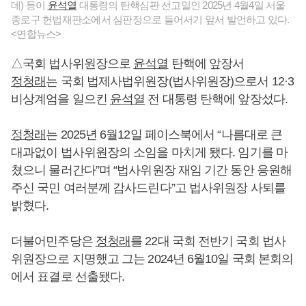
데) 등이
윤석열
대통령의 탄핵심판 선고일인 2025년 4월4일 서울
종로구 헌법재판소에서 심판정으로 들어서기 앞서 발언하고 있다.
<연합뉴스>
△국회 법사위원장으로
윤석열
탄핵에 앞장서
정청래
는 국회 법제사법위원장(법사위원장)으로서 12·3
비상계엄을 일으킨
윤석열
전 대통령 탄핵에 앞장섰다.
정청래
는 2025년 6월12일 페이스북에서 “나름대로 큰
대과없이 법사위원장의 소임을 마치게 됐다. 임기를 마
쳤으니 물러간다”며 “법사위원장 재임 기간 동안 응원해
주신 국민 여러분께 감사드린다”고 법사위원장 사퇴를
밝혔다.
더불어민주당은
정청래
를 22대 국회 전반기 국회 법사
위원장으로 지명했고 그는 2024년 6월10일 국회 본회의
에서 표결로 선출됐다.