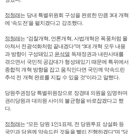
정청래
는 당내 특별위원회 구성을 완료한 만큼 3대 개혁
에 ‘속도전’을 펼치겠다고 강조했다.
정청래
는 “검찰개혁, 언론개혁, 사법개혁은 폭풍처럼 몰
아쳐서 전광석화처럼 끝내겠다”며 “3대 개혁 모두 내용
과 방향이 구성돼있고
윤석열
독재정권과 내란사태를
겪으면서 국민적 공감대가 형성돼있기 때문에 특위에서
종합적 개혁 방향을 잡고 움직인다면 국민께 약속드린
추석 전 개혁 완료를 지킬 수 있을 것”이라고 말했다.
당원주권정당 특별위원장으로 장경태 의원을 임명하며
권리당원과 대의원 사이의 불균형을 바로잡겠다고 했
다.
정청래
는 “모든 당원 1인1표제, 전 당원투표 상설화 등
국민과 당원께 약속드린 것들을 빨리 진행하겠다”며 “당