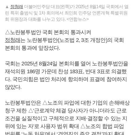
▲
정청래
더불어민주당 대표(왼쪽)가 2025년 8월14일 국회에서 열
린 특위 출범식 및 1차 회의에서 최민희 민주당 언론개혁 특별위원
회 위원장과 대화를 나누고 있다. <연합뉴스>
△노란봉투법안 국회 본회의 통과시켜
정청래
는 노란봉투법안(노조법 2, 3조 개정안)의 국회
본회의 통과에 앞장섰다.
국회는 2025년 8월24일 본회의를 열어 노란봉투법안을
재석의원 186명 가운데 찬성 183표, 반대 3표로 의결했
다. 국민의힘은 법안 처리에 항의하며 표결에 참여하지
않았다.
노란봉투법안은 △노조의 파업에 대한 기업의 손해배상
청구 제한 △‘근로계약 체결 당사자가 아니더라도 근로
조건을 실질적이고 구체적으로 지배·결정할 수 있는 지
위에 있는 자’로 사용자 범위 확대 △노조의 합법 파업
범위를 ‘노동 처우’에서 ‘경영진의 주요 결정’까지 확대