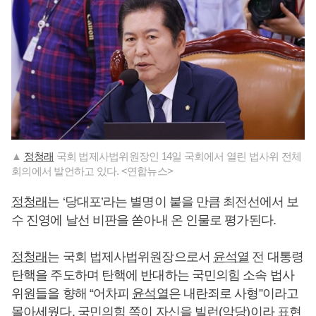
▲
정청래
국회 법제사법위원장인 14일 국회에서 열린 법사위 전체
회의에서 발언하고 있다. <연합뉴스>
정청래
는 ‘당대포’라는 별명이 붙을 만큼 최전선에서 보
수 진영에 날선 비판을 쏟아내 온 인물로 평가된다.
정청래
는 국회 법제사법위원장으로서
윤석열
전 대통령
탄핵을 주도하며 탄핵에 반대하는 국민의힘 소속 법사
위원들을 향해 “어차피
윤석열
은 내란죄로 사형”이라고
몰아세웠다. 국민의힘 쪽이 자신을 빌런(악당)이라 표현