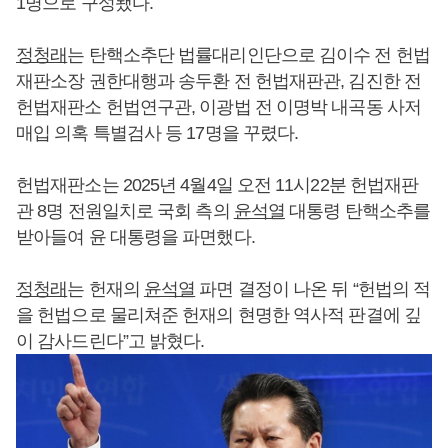
1명으로 구성됐다.
정청래
는 탄핵소추단 법률대리인단으로 김이수 전 헌법
재판소장 권한대행과 송두환 전 헌법재판관, 김진한 전
헌법재판소 헌법연구관, 이광법 전 이명박 내곡동 사저
매입 의혹 특별검사 등 17명을 꾸렸다.
헌법재판소는 2025년 4월4일 오전 11시22분 헌법재판
관 8명 전원일치로 국회 측의
윤석열
대통령 탄핵소추를
받아들여 윤 대통령을 파면했다.
정청래
는 헌재의
윤석열
파면 결정이 나온 뒤 “헌법의 적
을 헌법으로 물리쳐준 헌재의 현명한 역사적 판결에 깊
이 감사드린다”고 밝혔다.