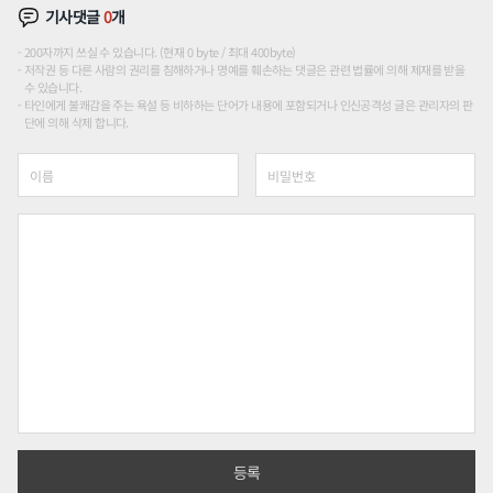
기사댓글
0
개
200자까지 쓰실 수 있습니다. (현재 0 byte / 최대 400byte)
저작권 등 다른 사람의 권리를 침해하거나 명예를 훼손하는 댓글은 관련 법률에 의해 제재를 받을
수 있습니다.
타인에게 불쾌감을 주는 욕설 등 비하하는 단어가 내용에 포함되거나 인신공격성 글은 관리자의 판
단에 의해 삭제 합니다.