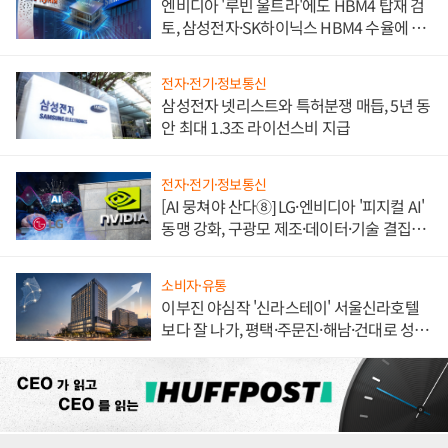
엔비디아 '루빈 울트라'에도 HBM4 탑재 검
토, 삼성전자·SK하이닉스 HBM4 수율에 주
도권 갈린다
전자·전기·정보통신
삼성전자 넷리스트와 특허분쟁 매듭, 5년 동
안 최대 1.3조 라이선스비 지급
전자·전기·정보통신
[AI 뭉쳐야 산다⑧] LG·엔비디아 '피지컬 AI'
동맹 강화, 구광모 제조·데이터·기술 결집
해 종합 로보틱스 기업으로
소비자·유통
이부진 야심작 '신라스테이' 서울신라호텔
보다 잘 나가, 평택·주문진·해남·건대로 성
장판 더 넓힌다