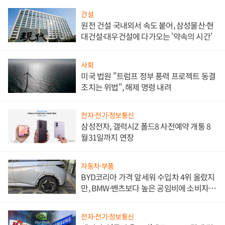
건설
원전 건설 국내외서 속도 붙어, 삼성물산·현
대건설·대우건설에 다가오는 '약속의 시간'
사회
미국 법원 "트럼프 정부 풍력 프로젝트 동결
조치는 위법", 해제 명령 내려
전자·전기·정보통신
삼성전자, 갤럭시Z 폴드8 사전예약 개통 8
월31일까지 연장
자동차·부품
BYD코리아 가격 앞세워 수입차 4위 올랐지
만, BMW·벤츠보다 높은 공임비에 소비자
불만 폭발
전자·전기·정보통신