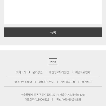
PC버전
회사소개
윤리강령
개인정보처리방침
이용자위원회
청소년보호정책
정정·반론보도
기사심의규정
불편신고
서울특별시 성동구 성수일로 39-34 서울숲더스페이스 12층
대표전화 : 1800-6522
팩스 : 070-4015-8658