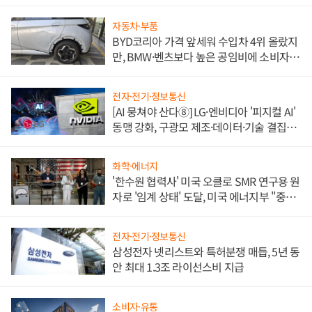
쌍끌이'로 내수 방어
자동차·부품
BYD코리아 가격 앞세워 수입차 4위 올랐지
만, BMW·벤츠보다 높은 공임비에 소비자
불만 폭발
전자·전기·정보통신
[AI 뭉쳐야 산다⑧] LG·엔비디아 '피지컬 AI'
동맹 강화, 구광모 제조·데이터·기술 결집
해 종합 로보틱스 기업으로
화학·에너지
'한수원 협력사' 미국 오클로 SMR 연구용 원
자로 '임계 상태' 도달, 미국 에너지부 "중요
한 이정표"
전자·전기·정보통신
삼성전자 넷리스트와 특허분쟁 매듭, 5년 동
안 최대 1.3조 라이선스비 지급
소비자·유통