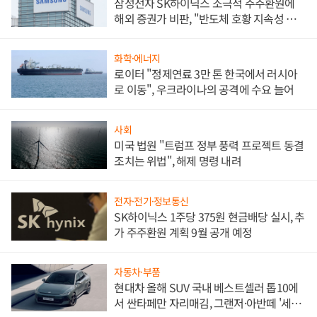
삼성전자 SK하이닉스 소극적 주주환원에
해외 증권가 비판, "반도체 호황 지속성 의
문"
화학·에너지
로이터 "정제연료 3만 톤 한국에서 러시아
로 이동", 우크라이나의 공격에 수요 늘어
사회
미국 법원 "트럼프 정부 풍력 프로젝트 동결
조치는 위법", 해제 명령 내려
전자·전기·정보통신
SK하이닉스 1주당 375원 현금배당 실시, 추
가 주주환원 계획 9월 공개 예정
자동차·부품
현대차 올해 SUV 국내 베스트셀러 톱10에
서 싼타페만 자리매김, 그랜저·아반떼 '세단