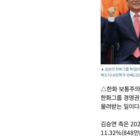
▲ 김승연 한화그룹 회장(오른
북도지사(왼쪽 두 번째), 
△한화 보통주의
한화그룹 경영권
물려받는 일이다
김승연 측은 202
11.32%(848