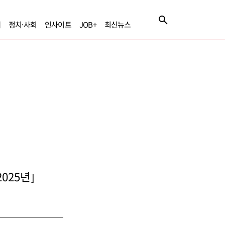
제
정치·사회
인사이트
JOB+
최신뉴스
025년]