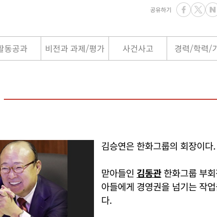
공유하기
활동공과
비전과 과제/평가
사건사고
경력/학력/
김승연은 한화그룹의 회장이다.
맏아들인
김동관
한화그룹 부회
아들에게 경영권을 넘기는 작업
다.