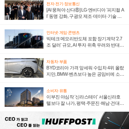
전자·전기·정보통신
[AI 뭉쳐야 산다⑧] LG·엔비디아 '피지컬 A
I' 동맹 강화, 구광모 제조·데이터·기술 결
집해 종합 로보틱스 기업으로
인터넷·게임·콘텐츠
빅테크 메모리반도체 포함 장기계약 '2.7
조 달러' 규모, AI 투자 위축 우려와 반대
신호
자동차·부품
BYD코리아 가격 앞세워 수입차 4위 올랐
지만, BMW·벤츠보다 높은 공임비에 소비
자 불만 폭발
소비자·유통
이부진 야심작 '신라스테이' 서울신라호
텔보다 잘 나가, 평택·주문진·해남·건대로
성장판 더 넓힌다