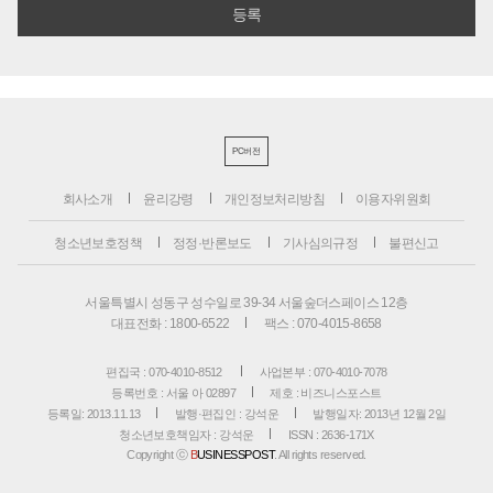
PC버전
회사소개
윤리강령
개인정보처리방침
이용자위원회
청소년보호정책
정정·반론보도
기사심의규정
불편신고
서울특별시 성동구 성수일로 39-34 서울숲더스페이스 12층
대표전화 : 1800-6522
팩스 : 070-4015-8658
편집국 : 070-4010-8512
사업본부 : 070-4010-7078
등록번호 : 서울 아 02897
제호 : 비즈니스포스트
등록일: 2013.11.13
발행·편집인 : 강석운
발행일자: 2013년 12월 2일
청소년보호책임자 : 강석운
ISSN : 2636-171X
Copyright ⓒ
B
USINESSPOST
. All rights reserved.