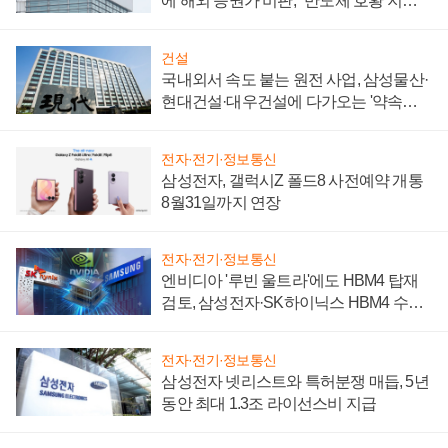
에 해외 증권가 비판, "반도체 호황 지속
성 의문"
건설
국내외서 속도 붙는 원전 사업, 삼성물산·
현대건설·대우건설에 다가오는 '약속의
시간'
전자·전기·정보통신
삼성전자, 갤럭시Z 폴드8 사전예약 개통
8월31일까지 연장
전자·전기·정보통신
엔비디아 '루빈 울트라'에도 HBM4 탑재
검토, 삼성전자·SK하이닉스 HBM4 수율
에 주도권 갈린다
전자·전기·정보통신
삼성전자 넷리스트와 특허분쟁 매듭, 5년
동안 최대 1.3조 라이선스비 지급