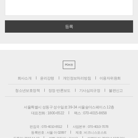
PC버전
회사소개
윤리강령
개인정보처리방침
이용자위원회
청소년보호정책
정정·반론보도
기사심의규정
불편신고
서울특별시 성동구 성수일로 39-34 서울숲더스페이스 12층
대표전화 : 1800-6522
팩스 : 070-4015-8658
편집국 : 070-4010-8512
사업본부 : 070-4010-7078
등록번호 : 서울 아 02897
제호 : 비즈니스포스트