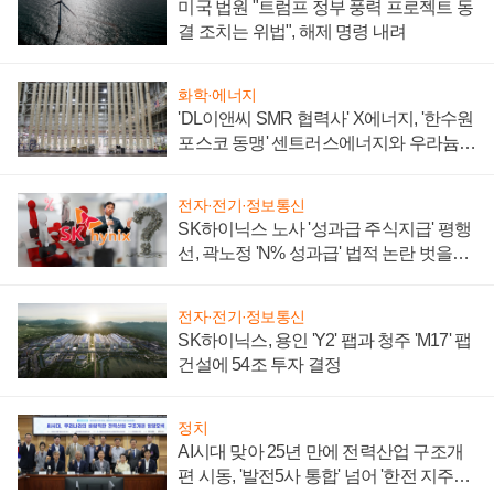
미국 법원 "트럼프 정부 풍력 프로젝트 동
결 조치는 위법", 해제 명령 내려
화학·에너지
'DL이앤씨 SMR 협력사' X에너지, '한수원
포스코 동맹' 센트러스에너지와 우라늄
계약 체결
전자·전기·정보통신
SK하이닉스 노사 '성과급 주식지급' 평행
선, 곽노정 'N% 성과급' 법적 논란 벗을지
주목
전자·전기·정보통신
SK하이닉스, 용인 'Y2' 팹과 청주 'M17' 팹
건설에 54조 투자 결정
정치
AI시대 맞아 25년 만에 전력산업 구조개
편 시동, '발전5사 통합' 넘어 '한전 지주사'