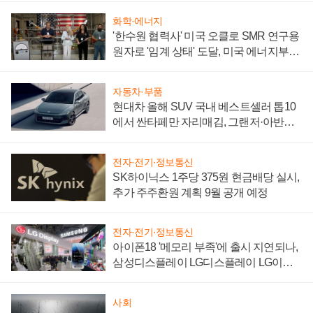
화학·에너지
'한수원 협력사' 미국 오클로 SMR 연구용
원자로 '임계 상태' 도달, 미국 에너지부
"중요한 이정표"
자동차·부품
현대차 올해 SUV 국내 베스트셀러 톱10
에서 싼타페만 자리매김, 그랜저·아반떼
'세단 쌍끌이'로 내수 방어
전자·전기·정보통신
SK하이닉스 1주당 375원 현금배당 실시,
추가 주주환원 계획 9월 공개 예정
전자·전기·정보통신
아이폰18 '메모리 부족'에 출시 지연되나,
삼성디스플레이 LG디스플레이 LG이노
텍 '탈애플' 수익 다각화 속도
사회