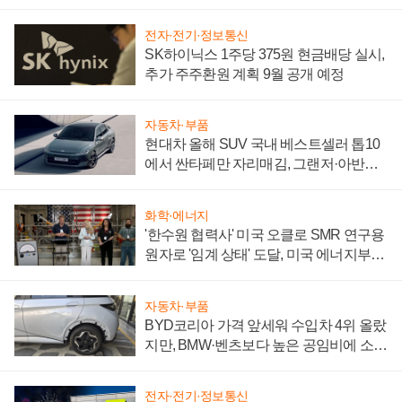
전자·전기·정보통신
SK하이닉스 1주당 375원 현금배당 실시,
추가 주주환원 계획 9월 공개 예정
자동차·부품
현대차 올해 SUV 국내 베스트셀러 톱10
에서 싼타페만 자리매김, 그랜저·아반떼
'세단 쌍끌이'로 내수 방어
화학·에너지
'한수원 협력사' 미국 오클로 SMR 연구용
원자로 '임계 상태' 도달, 미국 에너지부
"중요한 이정표"
자동차·부품
BYD코리아 가격 앞세워 수입차 4위 올랐
지만, BMW·벤츠보다 높은 공임비에 소비
자 불만 폭발
전자·전기·정보통신