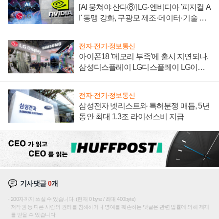
[AI 뭉쳐야 산다⑧] LG·엔비디아 '피지컬 A
I' 동맹 강화, 구광모 제조·데이터·기술 결
집해 종합 로보틱스 기업으로
전자·전기·정보통신
아이폰18 '메모리 부족'에 출시 지연되나,
삼성디스플레이 LG디스플레이 LG이노
텍 '탈애플' 수익 다각화 속도
전자·전기·정보통신
삼성전자 넷리스트와 특허분쟁 매듭, 5년
동안 최대 1.3조 라이선스비 지급
기사댓글
0
개
200자까지 쓰실 수 있습니다. (현재 0 byte / 최대 400byte)
저작권 등 다른 사람의 권리를 침해하거나 명예를 훼손하는 댓글은 관련 법률에 의해 제재
를 받을 수 있습니다.