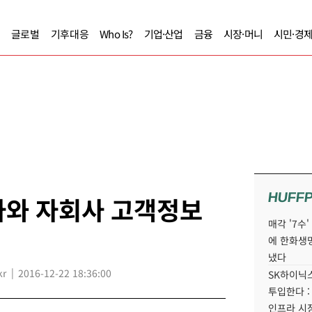
글로벌
기후대응
Who Is?
기업·산업
금융
시장·머니
시민·경
HUFF
사와 자회사 고객정보
매각 '7수
에 한화생
냈다
kr
2016-12-22 18:36:00
SK하이닉스
투입한다 :
인프라 시