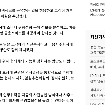
정상호 롯데
객정보를 공유하는 일을 허용하고 고객이 거부
LG·현대·삼
장
카드사 30년
구위원은 주장했다.
에 '초집중' 
해 소비나 위험성향 등의 정보를 분석하고, 이를
형 금융서비스를 제공해야 한다는 것이다.
최신기
는 일을 고객에게 사전통지하고 금융지주회사에
농협 폭염과
방안도 함께 제시됐다.
호동 "모든
 위해 협의체의 기능을 강화하는 방안도 나왔다.
포스코홀딩
매각, 투자
·보상에 관련된 의사결정을 통합적으로 수행해
[현장] 컴
는 현재 이사회, 임원추천위원회, 감사위원회, 보
장벽 낮춘 
하나투어 '
과 업무위탁을 지금의 사전승인 방식에서 사후보
사업 비중 
금융지주회사의 경영효율성을 높일 수 있다는 것이
[7일 오!