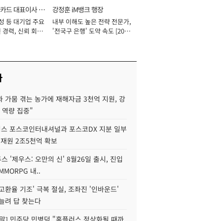
카드 대표이사 사
강정훈 iM뱅크 행장
성 등 대기업 주요
내부 이해도 높은 전략 전문가,
 경력, 신뢰 회복
'전국구 은행' 도약 속도 [2026
[2026년]
년]
사
 가뭄 겪는 농가에 재해자금 3천억 지원, 강
 역량 집중"
스 포스코인터내셔널과 포스코DX 지분 일부
 재원 2조5천억 확보
투스 '제우스: 오만의 신' 8월26일 출시, 진입
MMORPG 내..
고환율 기조' 극복 절실, 조좌진 '인바운드'
늘려 답 찾는다
정말] 민주당 민병덕 "홈플러스 정상화될 때까