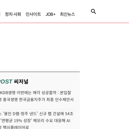
제
정치·사회
인사이트
JOB+
최신뉴스
씨저널
POST
' KDB생명 이번에는 매각 성공할까 : 본입찰
명 흥국생명 한국금융지주가 최종 인수제안서
 '용인 D램-청주 낸드' 신규 팹 건설에 54조
 '연평균 19% 성장' 메모리 수요 대응해 AI
장 핵심플레이어로