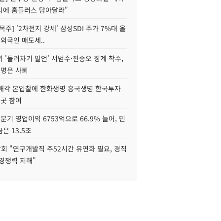
니에 홈플러스 담아달라"
목주] '2차전지 강세' 삼성SDI 주가 7%대 올
 외국인 매도세..
 '돌려차기 발언' 서범수·진종오 징계 착수,
2명은 사퇴
 매각 본입찰에 한화생명 흥국생명 한국투자
3곳 참여
분기 영업이익 6753억으로 66.9% 늘어, 민
은 13.5조
회 "연구개발직 주52시간 유연화 필요, 경직
경쟁력 저해"