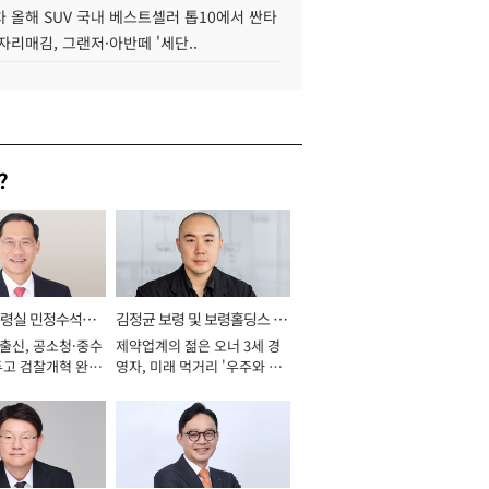
 올해 SUV 국내 베스트셀러 톱10에서 싼타
자리매김, 그랜저·아반떼 '세단..
?
통령실 민정수석비
김정균 보령 및 보령홀딩스 대
 출신, 공소청·중수
제약업계의 젊은 오너 3세 경
표이사 사장
두고 검찰개혁 완수
영자, 미래 먹거리 '우주와 헬
년]
스케어' 공들여 [2026년]