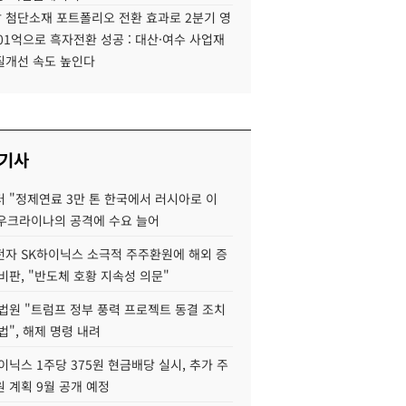
 첨단소재 포트폴리오 전환 효과로 2분기 영
01억으로 흑자전환 성공 : 대산·여수 사업재
질개선 속도 높인다
 기사
 "정제연료 3만 톤 한국에서 러시아로 이
 우크라이나의 공격에 수요 늘어
자 SK하이닉스 소극적 주주환원에 해외 증
비판, "반도체 호황 지속성 의문"
법원 "트럼프 정부 풍력 프로젝트 동결 조치
법", 해제 명령 내려
이닉스 1주당 375원 현금배당 실시, 추가 주
 계획 9월 공개 예정