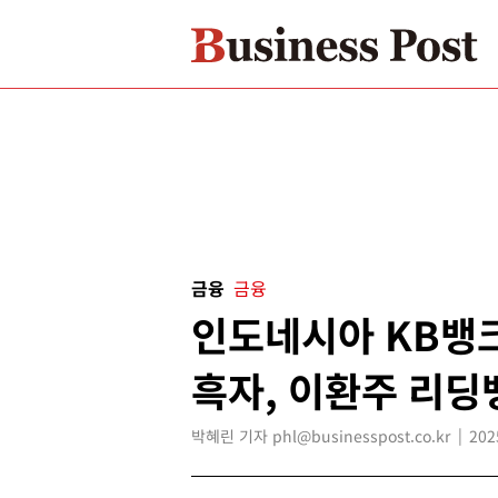
금융
금융
인도네시아 KB뱅크
흑자, 이환주 리딩
박혜린 기자 phl@businesspost.co.kr
202