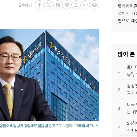
공유하기
롯데케미칼
업이익 11
편으로 체
많이 본
로이터
1
동",
삼성전
2
권가 
미국 
3
는 위
SK하
힘입어 리딩뱅크 경쟁에도 힘을 받을 것으로 보인다. <그래픽 비즈니스
4
주환원