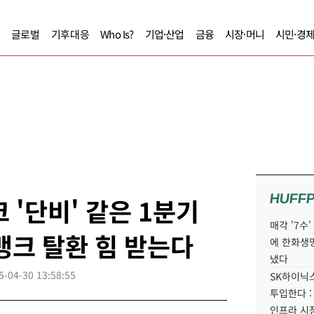
글로벌
기후대응
Who Is?
기업·산업
금융
시장·머니
시민·경
HUFF
 '단비' 같은 1분기
매각 '7수
뱅크 탈환 힘 받는다
에 한화생
냈다
5-04-30 13:58:55
SK하이닉스
투입한다 :
인프라 시