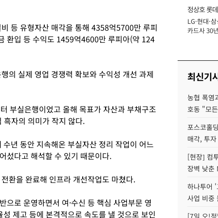
정상호 롯데
LG·현대·삼
장
설비 등 유형자산 매각을 통해 4358억5700만 루피
카드사 30년
 환입 등 수익도 1459억4600만 루피아(약 124
에 '초집중' 
은행의 실제 영업 경쟁력 확보와 수익성 개선 과제
최신기
농협 폭염과
부터 부실은행이었고 올해 목표가 자산과 부채구조
호동 "모든
 흑자의 의미가 작지 않다.
포스코홀딩
매각, 투자
때 수년 동안 지속해온 부실자산 정리 작업이 어느
어섰다고 해석할 수 있기 때문이다.
[현장] 컴
장벽 낮춘 
템 전환을 완료해 인프라 개선작업도 마쳤다.
하나투어 '
사업 비중 
반으로 운영하면서 여·수신 등 핵심 사업부문 영
율성 제고 등에 본격적으로 속도를 낼 것으로 보인
[7일 오!