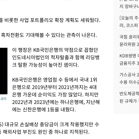
지 장바구
[오늘의 주
 비롯한 사업 포트폴리오 확장 계획도 세워뒀다.
라, 코스피
 흑자전환도 기대해볼 수 있다는 관측이 나온다.
국힘 윤리위
윤리위원 
이 행장은 KB국민은행의 약점으로 꼽혔던
KDB생명
인도네시아법인의 적자탈출과 함께 리딩뱅
금융지주 
크 탈환 가능성이 높아진 셈이다.
가스공사 2
KB국민은행은 영업점 수 등에서 국내 1위
수용 미수금
은행으로 2019년부터 2021년까지는 4대
반도체공학
은행 가운데 순이익도 가장 많았다. 하지만
 내며
된 규제가 
2022년과 2023년에는 하나은행에, 지난해
에는 신한은행에 1등을 내줬다.
S) 대규모 손실배상 충당금이 크게 작용했지만 수
 해외사업 부진도 원인 중 하나로 지적된다.