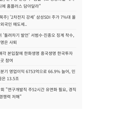
니에 홈플러스 담아달라"
목주] '2차전지 강세' 삼성SDI 주가 7%대 올
 외국인 매도세..
 '돌려차기 발언' 서범수·진종오 징계 착수,
2명은 사퇴
 매각 본입찰에 한화생명 흥국생명 한국투자
3곳 참여
분기 영업이익 6753억으로 66.9% 늘어, 민
은 13.5조
회 "연구개발직 주52시간 유연화 필요, 경직
경쟁력 저해"