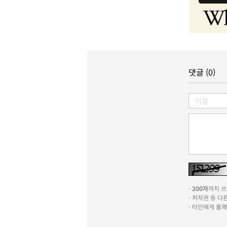
댓글 (0)
-
200자
까지 쓰실
- 저작권 등 
- 타인에게 불