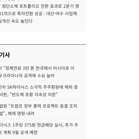
 첨단소재 포트폴리오 전환 효과로 2분기 영
01억으로 흑자전환 성공 : 대산·여수 사업재
질개선 속도 높인다
 기사
 "정제연료 3만 톤 한국에서 러시아로 이
 우크라이나의 공격에 수요 늘어
자 SK하이닉스 소극적 주주환원에 해외 증
비판, "반도체 호황 지속성 의문"
법원 "트럼프 정부 풍력 프로젝트 동결 조치
법", 해제 명령 내려
이닉스 1주당 375원 현금배당 실시, 추가 주
 계획 9월 공개 예정