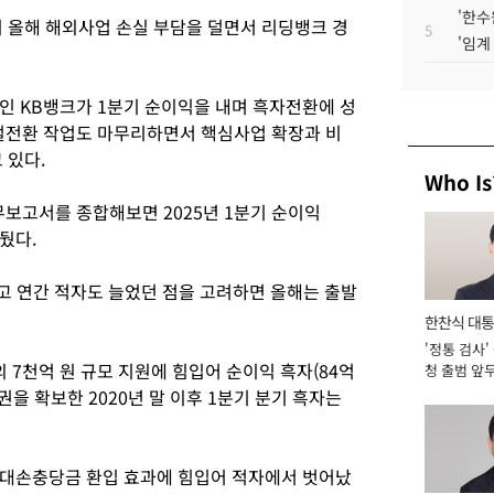
'한수
 올해 해외사업 손실 부담을 덜면서 리딩뱅크 경
5
'임계
인 KB뱅크가 1분기 순이익을 내며 흑자전환에 성
털전환 작업도 마무리하면서 핵심사업 확장과 비
 있다.
Who Is
재무보고서를 종합해보면 2025년 1분기 순이익
거뒀다.
 내고 연간 적자도 늘었던 점을 고려하면 올해는 출발
한찬식 대
'정통 검사'
서관
 7천억 원 규모 지원에 힘입어 순이익 흑자(84억
청 출범 앞
맡아 [2026
권을 확보한 2020년 말 이후 1분기 분기 흑자는
 대손충당금 환입 효과에 힘입어 적자에서 벗어났