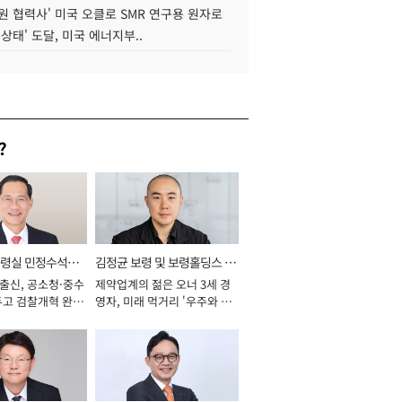
원 협력사' 미국 오클로 SMR 연구용 원자로
 상태' 도달, 미국 에너지부..
?
통령실 민정수석비
김정균 보령 및 보령홀딩스 대
 출신, 공소청·중수
제약업계의 젊은 오너 3세 경
표이사 사장
두고 검찰개혁 완수
영자, 미래 먹거리 '우주와 헬
년]
스케어' 공들여 [2026년]