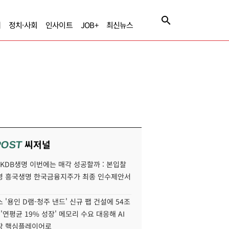
제
정치·사회
인사이트
JOB+
최신뉴스
씨저널
POST
' KDB생명 이번에는 매각 성공할까 : 본입찰
명 흥국생명 한국금융지주가 최종 인수제안서
 '용인 D램-청주 낸드' 신규 팹 건설에 54조
 '연평균 19% 성장' 메모리 수요 대응해 AI
장 핵심플레이어로