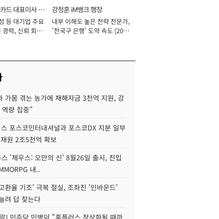
카드 대표이사 사
강정훈 iM뱅크 행장
성 등 대기업 주요
내부 이해도 높은 전략 전문가,
 경력, 신뢰 회복
'전국구 은행' 도약 속도 [2026
[2026년]
년]
사
 가뭄 겪는 농가에 재해자금 3천억 지원, 강
 역량 집중"
스 포스코인터내셔널과 포스코DX 지분 일부
 재원 2조5천억 확보
투스 '제우스: 오만의 신' 8월26일 출시, 진입
MMORPG 내..
고환율 기조' 극복 절실, 조좌진 '인바운드'
늘려 답 찾는다
정말] 민주당 민병덕 "홈플러스 정상화될 때까