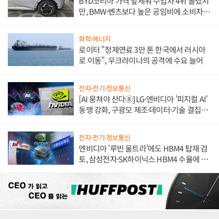
BYD코리아 가격 앞세워 수입차 4위 올랐지
만, BMW·벤츠보다 높은 공임비에 소비자
불만 폭발
화학·에너지
로이터 "정제연료 3만 톤 한국에서 러시아
로 이동", 우크라이나의 공격에 수요 늘어
전자·전기·정보통신
[AI 뭉쳐야 산다⑧] LG·엔비디아 '피지컬 AI'
동맹 강화, 구광모 제조·데이터·기술 결집
해 종합 로보틱스 기업으로
전자·전기·정보통신
엔비디아 '루빈 울트라'에도 HBM4 탑재 검
토, 삼성전자·SK하이닉스 HBM4 수율에 주
도권 갈린다