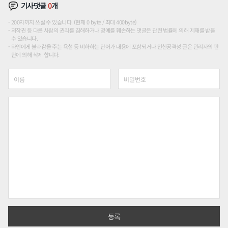
기사댓글
0
개
200자까지 쓰실 수 있습니다. (현재 0 byte / 최대 400byte)
저작권 등 다른 사람의 권리를 침해하거나 명예를 훼손하는 댓글은 관련 법률에 의해 제재를 받을
수 있습니다.
타인에게 불쾌감을 주는 욕설 등 비하하는 단어가 내용에 포함되거나 인신공격성 글은 관리자의 판
단에 의해 삭제 합니다.