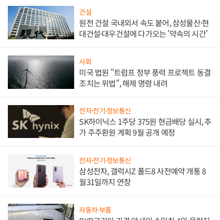
건설
원전 건설 국내외서 속도 붙어, 삼성물산·현
대건설·대우건설에 다가오는 '약속의 시간'
사회
미국 법원 "트럼프 정부 풍력 프로젝트 동결
조치는 위법", 해제 명령 내려
전자·전기·정보통신
SK하이닉스 1주당 375원 현금배당 실시, 추
가 주주환원 계획 9월 공개 예정
전자·전기·정보통신
삼성전자, 갤럭시Z 폴드8 사전예약 개통 8
월31일까지 연장
자동차·부품