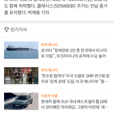
도 함께 하락했다. 클래시스(5만8400원) 주가는 전날 종가
를 유지했다. 박재용 기자
인기기사
화학·에너지
로이터 "정제연료 3만 톤 한국에서 러시아
로 이동", 우크라이나의 공격에 수요 늘어
화학·에너지
'한수원 협력사' 미국 오클로 SMR 연구용 원
자로 '임계 상태' 도달, 미국 에너지부 "중요
한 이정표"
자동차·부품
현대차 올해 SUV 국내 베스트셀러 톱10에
서 싼타페만 자리매김, 그랜저·아반떼 '세단
쌍끌이'로 내수 방어