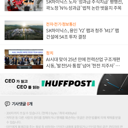
SK하이닉스 노사 '성과급 주식지급' 평행선,
곽노정 'N% 성과급' 법적 논란 벗을지 주목
전자·전기·정보통신
SK하이닉스, 용인 'Y2' 팹과 청주 'M17' 팹
건설에 54조 투자 결정
정치
AI시대 맞아 25년 만에 전력산업 구조개편
시동, '발전5사 통합' 넘어 '한전 지주사' 재편
론도
기사댓글
0
개
200자까지 쓰실 수 있습니다. (현재 0 byte / 최대 400byte)
저작권 등 다른 사람의 권리를 침해하거나 명예를 훼손하는 댓글은 관련 법률에 의해 제재를 받을
수 있습니다.
타인에게 불쾌감을 주는 욕설 등 비하하는 단어가 내용에 포함되거나 인신공격성 글은 관리자의 판