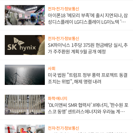
전자·전기·정보통신
아이폰18 '메모리 부족'에 출시 지연되나, 삼
성디스플레이 LG디스플레이 LG이노텍 '탈
애플' 수익 다각화 속도
전자·전기·정보통신
SK하이닉스 1주당 375원 현금배당 실시, 추
가 주주환원 계획 9월 공개 예정
사회
미국 법원 "트럼프 정부 풍력 프로젝트 동결
조치는 위법", 해제 명령 내려
화학·에너지
'DL이앤씨 SMR 협력사' X에너지, '한수원 포
스코 동맹' 센트러스에너지와 우라늄 계약
체결
전자·전기·정보통신