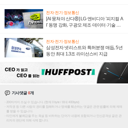
텍 '탈애플' 수익 다각화 속도
전자·전기·정보통신
[AI 뭉쳐야 산다⑧] LG·엔비디아 '피지컬 A
I' 동맹 강화, 구광모 제조·데이터·기술 결
집해 종합 로보틱스 기업으로
전자·전기·정보통신
삼성전자 넷리스트와 특허분쟁 매듭, 5년
동안 최대 1.3조 라이선스비 지급
기사댓글
0
개
200자까지 쓰실 수 있습니다. (현재 0 byte / 최대 400byte)
저작권 등 다른 사람의 권리를 침해하거나 명예를 훼손하는 댓글은 관련 법률에 의해 제재
를 받을 수 있습니다.
타인에게 불쾌감을 주는 욕설 등 비하하는 단어가 내용에 포함되거나 인신공격성 글은 관
리자의 판단에 의해 삭제 합니다.