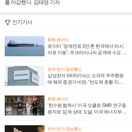
를 마감했다. 김태영 기자
인기기사
화학·에너지
로이터 "정제연료 3만 톤 한국에서 러시
아로 이동", 우크라이나의 공격에 수요 늘
어
전자·전기·정보통신
삼성전자 SK하이닉스 소극적 주주환원
에 해외 증권가 비판, "반도체 호황 지속
성 의문"
화학·에너지
'한수원 협력사' 미국 오클로 SMR 연구용
원자로 '임계 상태' 도달, 미국 에너지부
"중요한 이정표"
전자·전기·정보통신