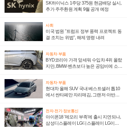
SK하이닉스 1주당 375원 현금배당 실시,
추가 주주환원 계획 9월 공개 예정
사회
미국 법원 "트럼프 정부 풍력 프로젝트 동
결 조치는 위법", 해제 명령 내려
자동차·부품
BYD코리아 가격 앞세워 수입차 4위 올랐
지만, BMW·벤츠보다 높은 공임비에 소비
자 불만 폭발
자동차·부품
현대차 올해 SUV 국내 베스트셀러 톱10
에서 싼타페만 자리매김, 그랜저·아반떼
'세단 쌍끌이'로 내수 방어
전자·전기·정보통신
아이폰18 '메모리 부족'에 출시 지연되나,
삼성디스플레이 LG디스플레이 LG이노