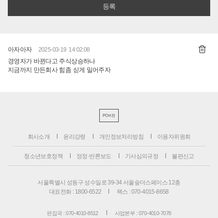
아자아자
2025-03-19 14:02:08
경영자가 바뀐다고 주식상승하나
지금까지 만든회사 힘좀 싣게 밀어주자
PC버전
회사소개
윤리강령
개인정보처리방침
이용자위원회
청소년보호정책
정정·반론보도
기사심의규정
불편신고
서울특별시 성동구 성수일로 39-34 서울숲더스페이스 12층
대표전화 : 1800-6522
팩스 : 070-4015-8658
편집국 : 070-4010-8512
사업본부 : 070-4010-7078