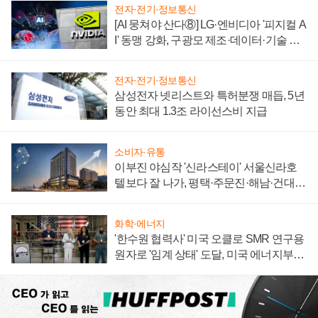
전자·전기·정보통신
[AI 뭉쳐야 산다⑧] LG·엔비디아 '피지컬 A
I' 동맹 강화, 구광모 제조·데이터·기술 결
집해 종합 로보틱스 기업으로
전자·전기·정보통신
삼성전자 넷리스트와 특허분쟁 매듭, 5년
동안 최대 1.3조 라이선스비 지급
소비자·유통
이부진 야심작 '신라스테이' 서울신라호
텔보다 잘 나가, 평택·주문진·해남·건대로
성장판 더 넓힌다
화학·에너지
'한수원 협력사' 미국 오클로 SMR 연구용
원자로 '임계 상태' 도달, 미국 에너지부
"중요한 이정표"