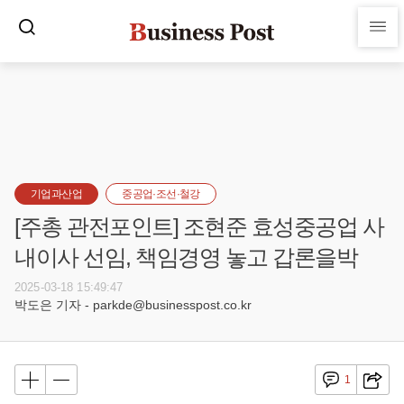
기업과산업
중공업·조선·철강
[주총 관전포인트] 조현준 효성중공업 사
내이사 선임, 책임경영 놓고 갑론을박
2025-03-18 15:49:47
박도은 기자 - parkde@businesspost.co.kr
1