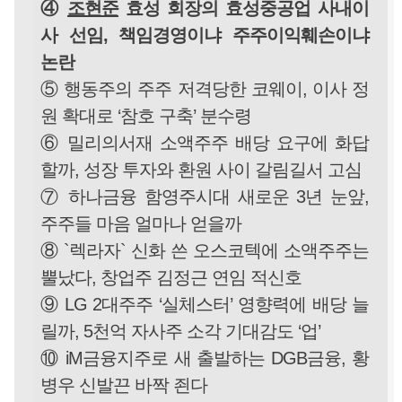
④
조현준
효성 회장의 효성중공업 사내이
사 선임, 책임경영이냐 주주이익훼손이냐
논란
⑤ 행동주의 주주 저격당한 코웨이, 이사 정
원 확대로 ‘참호 구축’ 분수령
⑥ 밀리의서재 소액주주 배당 요구에 화답
할까, 성장 투자와 환원 사이 갈림길서 고심
⑦ 하나금융 함영주시대 새로운 3년 눈앞,
주주들 마음 얼마나 얻을까
⑧ `렉라자` 신화 쓴 오스코텍에 소액주주는
뿔났다, 창업주 김정근 연임 적신호
⑨ LG 2대주주 ‘실체스터’ 영향력에 배당 늘
릴까, 5천억 자사주 소각 기대감도 ‘업’
⑩ iM금융지주로 새 출발하는 DGB금융, 황
병우 신발끈 바짝 죈다