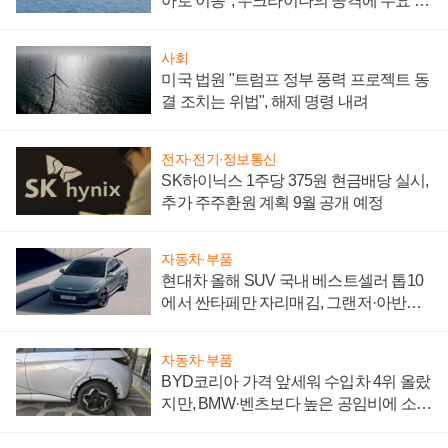
아로 이동", 우크라이나의 공격에 수요 늘
어
사회
미국 법원 "트럼프 정부 풍력 프로젝트 동
결 조치는 위법", 해제 명령 내려
전자·전기·정보통신
SK하이닉스 1주당 375원 현금배당 실시,
추가 주주환원 계획 9월 공개 예정
자동차·부품
현대차 올해 SUV 국내 베스트셀러 톱10
에서 싼타페만 자리매김, 그랜저·아반떼
'세단 쌍끌이'로 내수 방어
자동차·부품
BYD코리아 가격 앞세워 수입차 4위 올랐
지만, BMW·벤츠보다 높은 공임비에 소비
자 불만 폭발