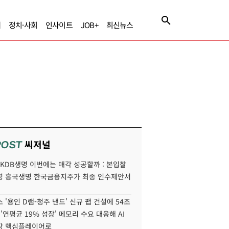
제
정치·사회
인사이트
JOB+
최신뉴스
씨저널
POST
' KDB생명 이번에는 매각 성공할까 : 본입찰
명 흥국생명 한국금융지주가 최종 인수제안서
 '용인 D램-청주 낸드' 신규 팹 건설에 54조
 '연평균 19% 성장' 메모리 수요 대응해 AI
장 핵심플레이어로