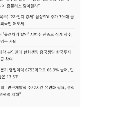
니에 홈플러스 담아달라"
목주] '2차전지 강세' 삼성SDI 주가 7%대 올
 외국인 매도세..
 '돌려차기 발언' 서범수·진종오 징계 착수,
2명은 사퇴
 매각 본입찰에 한화생명 흥국생명 한국투자
3곳 참여
분기 영업이익 6753억으로 66.9% 늘어, 민
은 13.5조
회 "연구개발직 주52시간 유연화 필요, 경직
경쟁력 저해"