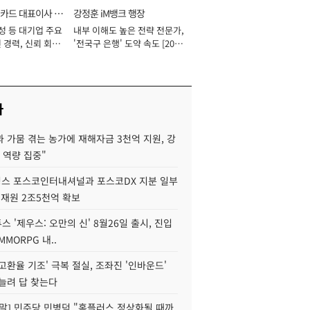
카드 대표이사 사
강정훈 iM뱅크 행장
성 등 대기업 주요
내부 이해도 높은 전략 전문가,
 경력, 신뢰 회복
'전국구 은행' 도약 속도 [2026
[2026년]
년]
사
 가뭄 겪는 농가에 재해자금 3천억 지원, 강
 역량 집중"
스 포스코인터내셔널과 포스코DX 지분 일부
 재원 2조5천억 확보
투스 '제우스: 오만의 신' 8월26일 출시, 진입
MMORPG 내..
고환율 기조' 극복 절실, 조좌진 '인바운드'
늘려 답 찾는다
정말] 민주당 민병덕 "홈플러스 정상화될 때까