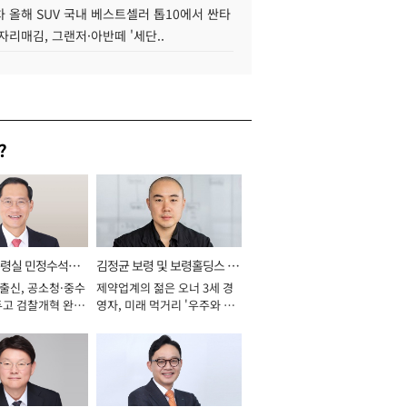
 올해 SUV 국내 베스트셀러 톱10에서 싼타
자리매김, 그랜저·아반떼 '세단..
?
통령실 민정수석비
김정균 보령 및 보령홀딩스 대
 출신, 공소청·중수
제약업계의 젊은 오너 3세 경
표이사 사장
두고 검찰개혁 완수
영자, 미래 먹거리 '우주와 헬
년]
스케어' 공들여 [2026년]