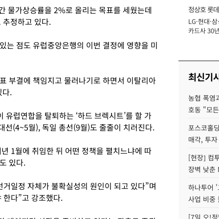
간 물가상승률을 2%로 올리는 목표를 세웠는데
정상호 롯데
 추정하고 있다.
LG·현대·삼
장
카드사 30년
에 '초집중' 
있는 점도 유럽중앙은행의 이번 결정에 영향을 미
최신기
투표 부결에 책임지고 물러나기로 하면서 이탈리아
다.
농협 폭염과
호동 "모든
 유럽연합을 탈퇴하는 ‘하드 브렉시트’를 할 가
대선(4~5월), 독일 총선(9월)도 줄줄이 치러진다.
포스코홀딩
매각, 투자
년 1월에 취임한 뒤 어떤 정책을 펼치느냐에 따
[현장] 컴
도 있다.
장벽 낮춘 
선거일정 자체가 불확실성의 원인이 되고 있다”며
하나투어 '
 한다”고 강조했다.
사업 비중 
[7일 오!