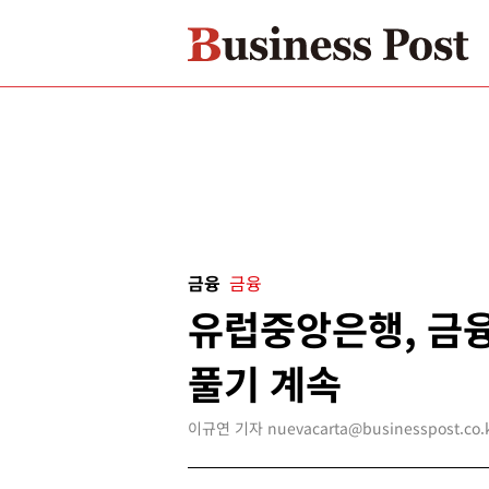
금융
금융
유럽중앙은행, 금융
풀기 계속
이규연 기자 nuevacarta@businesspost.co.