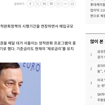
공유하기
롯데케미칼
업이익 11
편으로 체
 양적완화정책의 시행기간을 연장하면서 매입규모
많이 본
권을 매달 대거 사들이는 양적완화 프로그램의 종
하기로 했다. 기준금리도 현재의 ‘제로금리’를 유지
삼성전
1
권가 
로이터
2
동",
미국 
3
는 위
SK하
4
주환원