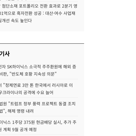
 첨단소재 포트폴리오 전환 효과로 2분기 영
01억으로 흑자전환 성공 : 대산·여수 사업재
질개선 속도 높인다
 기사
자 SK하이닉스 소극적 주주환원에 해외 증
비판, "반도체 호황 지속성 의문"
 "정제연료 3만 톤 한국에서 러시아로 이
 우크라이나의 공격에 수요 늘어
법원 "트럼프 정부 풍력 프로젝트 동결 조치
법", 해제 명령 내려
이닉스 1주당 375원 현금배당 실시, 추가 주
 계획 9월 공개 예정