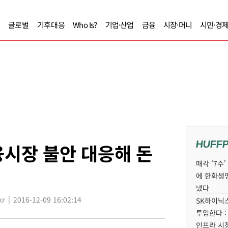
글로벌
기후대응
Who Is?
기업·산업
금융
시장·머니
시민·경
HUFF
시장 불안 대응해 돈
매각 '7수
에 한화생
냈다
kr
2016-12-09 16:02:14
SK하이닉스
투입한다 :
인프라 시