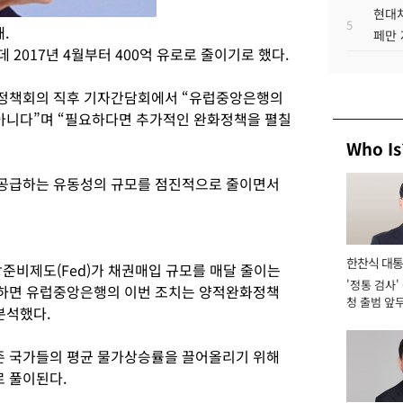
현대차
5
.
페만 
 2017년 4월부터 400억 유로로 줄이기로 했다.
정책회의 직후 기자간담회에서 “유럽중앙은행의
 아니다”며 “필요하다면 추가적인 완화정책을 펼칠
Who Is
공급하는 유동성의 규모를 점진적으로 줄이면서
한찬식 대
준비제도(Fed)가 채권매입 규모를 매달 줄이는
'정통 검사'
서관
하면 유럽중앙은행의 이번 조치는 양적완화정책
청 출범 앞
분석했다.
맡아 [2026
 국가들의 평균 물가상승률을 끌어올리기 위해
 풀이된다.