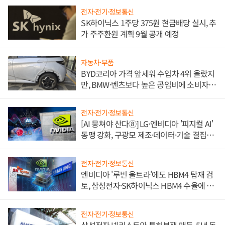
전자·전기·정보통신
SK하이닉스 1주당 375원 현금배당 실시, 추
가 주주환원 계획 9월 공개 예정
자동차·부품
BYD코리아 가격 앞세워 수입차 4위 올랐지
만, BMW·벤츠보다 높은 공임비에 소비자
불만 폭발
전자·전기·정보통신
[AI 뭉쳐야 산다⑧] LG·엔비디아 '피지컬 AI'
동맹 강화, 구광모 제조·데이터·기술 결집
해 종합 로보틱스 기업으로
전자·전기·정보통신
엔비디아 '루빈 울트라'에도 HBM4 탑재 검
토, 삼성전자·SK하이닉스 HBM4 수율에 주
도권 갈린다
전자·전기·정보통신
삼성전자 넷리스트와 특허분쟁 매듭, 5년 동