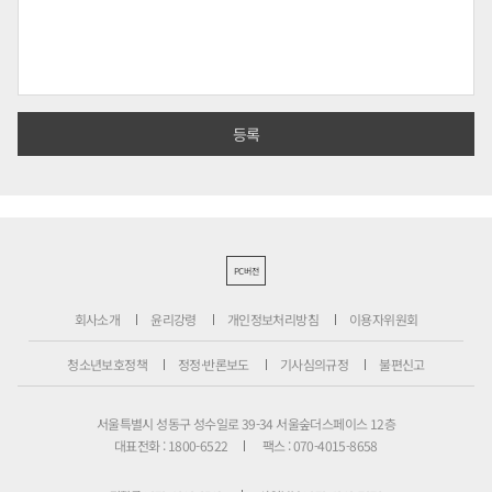
PC버전
회사소개
윤리강령
개인정보처리방침
이용자위원회
청소년보호정책
정정·반론보도
기사심의규정
불편신고
서울특별시 성동구 성수일로 39-34 서울숲더스페이스 12층
대표전화 : 1800-6522
팩스 : 070-4015-8658