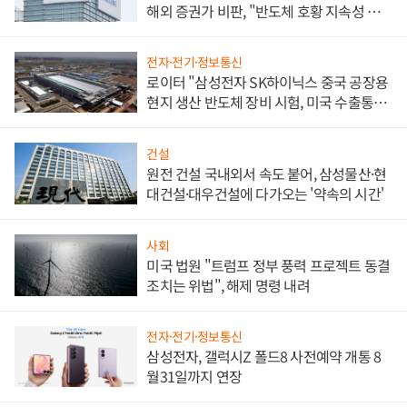
해외 증권가 비판, "반도체 호황 지속성 의
문"
전자·전기·정보통신
로이터 "삼성전자 SK하이닉스 중국 공장용
현지 생산 반도체 장비 시험, 미국 수출통제
대비"
건설
원전 건설 국내외서 속도 붙어, 삼성물산·현
대건설·대우건설에 다가오는 '약속의 시간'
사회
미국 법원 "트럼프 정부 풍력 프로젝트 동결
조치는 위법", 해제 명령 내려
전자·전기·정보통신
삼성전자, 갤럭시Z 폴드8 사전예약 개통 8
월31일까지 연장