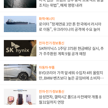
조치는 위법", 해제 명령 내려
화학·에너지
로이터 "정제연료 3만 톤 한국에서 러시아
로 이동", 우크라이나의 공격에 수요 늘어
전자·전기·정보통신
SK하이닉스 1주당 375원 현금배당 실시, 추
가 주주환원 계획 9월 공개 예정
자동차·부품
BYD코리아 가격 앞세워 수입차 4위 올랐지
만, BMW·벤츠보다 높은 공임비에 소비자
불만 폭발
전자·전기·정보통신
삼성전자, 갤럭시Z 폴드8 사전예약 개통 8
월31일까지 연장