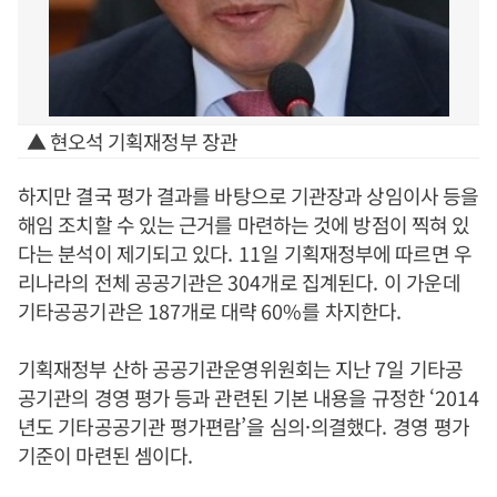
▲ 현오석 기획재정부 장관
하지만 결국 평가 결과를 바탕으로 기관장과 상임이사 등을
해임 조치할 수 있는 근거를 마련하는 것에 방점이 찍혀 있
다는 분석이 제기되고 있다
. 11
일 기획재정부에 따르면 우
리나라의 전체 공공기관은
304
개로 집계된다
.
이 가운데
기타공공기관은
187
개로 대략
60%
를 차지한다
.
기획재정부 산하 공공기관운영위원회는 지난
7
일 기타공
공기관의 경영 평가 등과 관련된 기본 내용을 규정한
‘2014
년도 기타공공기관 평가편람
’
을 심의
·
의결했다
.
경영 평가
기준이 마련된 셈이다
.