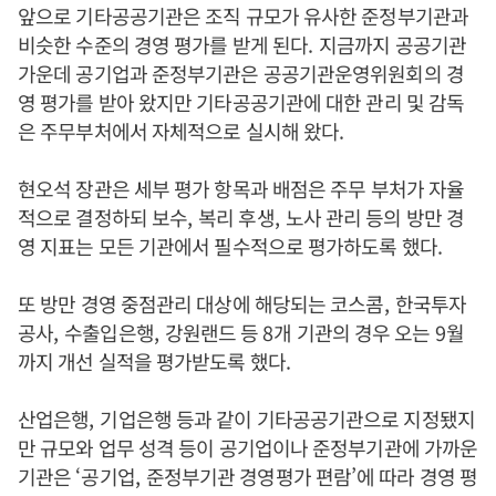
앞으로 기타공공기관은 조직 규모가 유사한 준정부기관과
비슷한 수준의 경영 평가를 받게 된다
.
지금까지 공공기관
가운데 공기업과 준정부기관은 공공기관운영위원회의 경
영 평가를 받아 왔지만 기타공공기관에 대한 관리 및 감독
은 주무부처에서 자체적으로 실시해 왔다
.
현오석 장관은 세부 평가 항목과 배점은 주무 부처가 자율
적으로 결정하되 보수
,
복리 후생
,
노사 관리 등의 방만 경
영 지표는 모든 기관에서 필수적으로 평가하도록 했다
.
또 방만 경영 중점관리 대상에 해당되는 코스콤
,
한국투자
공사
,
수출입은행
,
강원랜드 등
8
개 기관의 경우 오는
9
월
까지 개선 실적을 평가받도록 했다
.
산업은행
,
기업은행 등과 같이 기타공공기관으로 지정됐지
만 규모와 업무 성격 등이 공기업이나 준정부기관에 가까운
기관은
‘
공기업
,
준정부기관 경영평가 편람
’
에 따라 경영 평