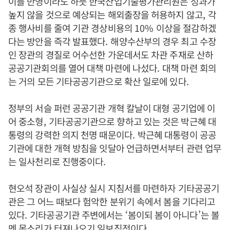
이를 반영이라도 하듯 한국산업기술평가관리원은 성과가
높지 않을 것으로 예상되는 해외출장을 허용하지 않고
,
각
종 행사비를 줄여 기관 경상비용의
10%
이상을 절감하겠
다는 방안을 즉각 발표했다
.
해양수산부의 경우 최고 수장
인 장관의 경질로 어수선한 가운데서도 차관 주재로 산하
공공기관회의를 열어 대책 마련에 나섰다
.
대책 마련 회의
는 거의 모든 기타공공기관으로 확산 일로에 있다
.
정부의 서슬 퍼런 공공기관 개혁 칼날이 대형 공기업에 이
어 중소형
,
기타공공기관으로 향하고 있는 것은 박근혜 대
통령의 강력한 의지 천명 때문이다
.
박근혜 대통령이 공공
기관에 대한 개혁 방침을 잇달아 언급하면서부터 관련 업무
는 일사천리로 진행중이다
.
현오석 장관이 사실상 실시 지침서를 마련하자 기타공공기
관은 그 어느 때보다 험악한 분위기 속에서 봄을 기다리고
있다
.
기타공공기관 주변에서는
‘
봄이되 봄이 아니다
’
는 볼
멘 목소리가 터져나오기 일보직전이다
.