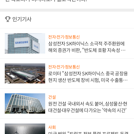
인기기사
전자·전기·정보통신
삼성전자 SK하이닉스 소극적 주주환원에
해외 증권가 비판, "반도체 호황 지속성 의
문"
전자·전기·정보통신
로이터 "삼성전자 SK하이닉스 중국 공장용
현지 생산 반도체 장비 시험, 미국 수출통제
대비"
건설
원전 건설 국내외서 속도 붙어, 삼성물산·현
대건설·대우건설에 다가오는 '약속의 시간'
사회
미국 법원 "트럼프 정부 풍력 프로젝트 동결