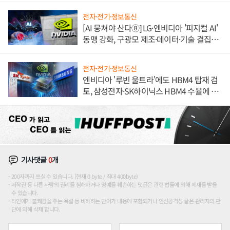
전자·전기·정보통신
[AI 뭉쳐야 산다⑧] LG·엔비디아 '피지컬 AI'
동맹 강화, 구광모 제조·데이터·기술 결집
해 종합 로보틱스 기업으로
전자·전기·정보통신
엔비디아 '루빈 울트라'에도 HBM4 탑재 검
토, 삼성전자·SK하이닉스 HBM4 수율에 주
도권 갈린다
기사댓글
0
개
200자까지 쓰실 수 있습니다. (현재 0 byte / 최대 400byte)
저작권 등 다른 사람의 권리를 침해하거나 명예를 훼손하는 댓글은 관련 법률에 의해 제재를 받을
수 있습니다.
타인에게 불쾌감을 주는 욕설 등 비하하는 단어가 내용에 포함되거나 인신공격성 글은 관리자의 판
단에 의해 삭제 합니다.