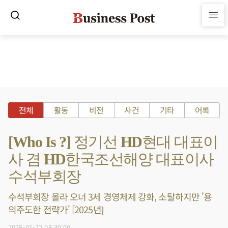
전체
활동
비전
사건
기타
어록
[Who Is ?] 정기선 HD현대 대표이
사 겸 HD한국조선해양 대표이사
수석부회장
수석부회장 올라 오너 3세 경영체제 강화, 소탈하지만 '용
의주도한 전략가' [2025년]
2025-01-22 08:30:00