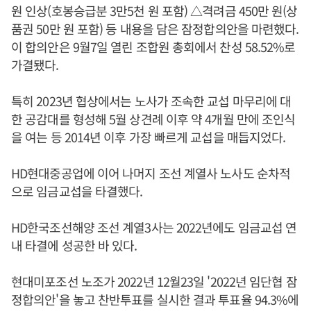
원 인상(호봉승급분 3만5천 원 포함) △격려금 450만 원(상
품권 50만 원 포함) 등 내용을 담은 잠정합의안을 마련했다.
이 합의안은 9월7일 열린 조합원 총회에서 찬성 58.52%로
가결됐다.
특히 2023년 협상에서는 노사가 조속한 교섭 마무리에 대
한 공감대를 형성해 5월 상견례 이후 약 4개월 만에 조인식
을 여는 등 2014년 이후 가장 빠르게 교섭을 매듭지었다.
HD현대중공업에 이어 나머지 조선 계열사 노사도 순차적
으로 임금교섭을 타결했다.
HD한국조선해양 조선 계열3사는 2022년에도 임금교섭 연
내 타결에 성공한 바 있다.
현대미포조선 노조가 2022년 12월23일 '2022년 임단협 잠
정합의안'을 놓고 찬반투표를 실시한 결과 투표율 94.3%에