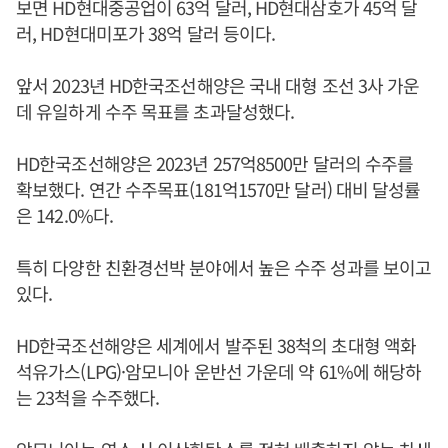
보면 HD현대중공업이 63억 달러, HD현대삼호가 45억 달
러, HD현대미포가 38억 달러 등이다.
앞서 2023년 HD한국조선해양은 국내 대형 조선 3사 가운
데 유일하게 수주 목표를 초과달성했다.
HD한국조선해양은 2023년 257억8500만 달러의 수주를
확보했다. 연간 수주목표(181억1570만 달러) 대비 달성률
은 142.0%다.
특히 다양한 친환경선박 분야에서 높은 수주 성과를 보이고
있다.
HD한국조선해양은 세계에서 발주된 38척의 초대형 액화
석유가스(LPG)·암모니아 운반선 가운데 약 61%에 해당하
는 23척을 수주했다.