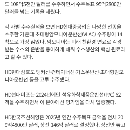
도 108억5천만 달러를 수주하면서 수주목표 95억2800만
달러를 넘는 기록을 세웠다.
각 사별 수주실적을 보면 HD현대중공업은 다양한 선종을
수주한 가운데 초대형암모니아운반선(VLAC) 수주량이 14
척으로 가장 많았다. 암모니아는 미래 친환경 연료로 각광
받는 수소의 운반을 용이하게 해줘 수소생산의 핵심 원료라
고 할 수 있다.
HD현대삼호도 탱커선·컨테이너선·가스운반선·초대형암모
니아운반선 등을 고루 수주했다.
HD현대미포는 2024년에만 석유화학제품운반선(P/C) 62
척을 수주하면서 이 분야에선 명가임을 다시 입증했다.
HD한국조선해양은 2025년 연간 수주목표 금액을 전체 20
9억4800만 달러, 상선 146억 달러로 설정했다. 상선만 놓고