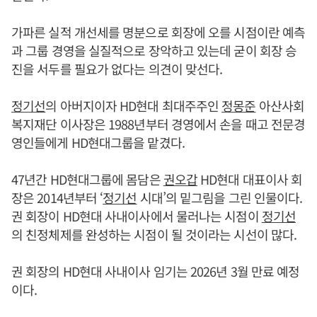
가파른 실적 개선세를 명분으로 회장에 오를 시점이란 예측
과 그룹 경영을 실질적으로 장악하고 있는데 굳이 회장 승
진을 서두를 필요가 없다는 의견이 맞선다.
정기선
의 아버지이자 HD현대 최대주주인
정몽준
아산사회
복지재단 이사장은 1988년부터 경영에서 손을 때고 전문경
영인들에게 HD현대그룹을 맡겼다.
47년간 HD현대그룹에 몸담은
권오갑
HD현대 대표이사 회
장은 2014년부터 ‘
정기선
시대’의 밑그림을 그린 인물이다.
권 회장이 HD현대 사내이사에서 물러나는 시점이
정기선
의 친정체제를 완성하는 시점이 될 것이라는 시선이 많다.
권 회장의 HD현대 사내이사 임기는 2026년 3월 만료 예정
이다.