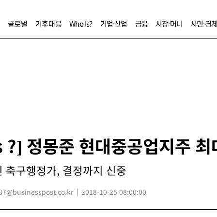
글로벌
기후대응
Who Is?
기업·산업
금융
시장·머니
시민·경
Is ?] 정몽준 현대중공업지주 
 축구행정가, 결정까지 신중
7@businesspost.co.kr
2018-10-25 08:00:00