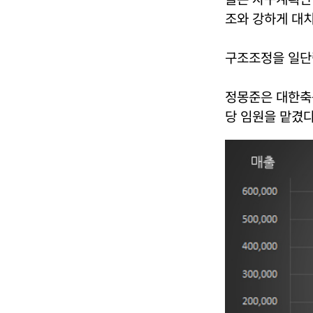
조와 강하게 대치
구조조정을 일단
정몽준은 대한축
당 임원을 맡겼다