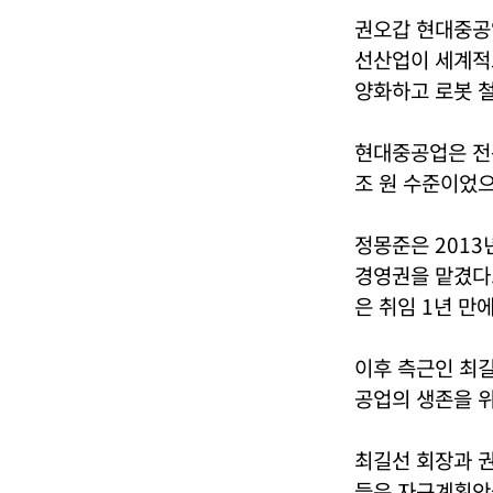
권오갑 현대중공
선산업이 세계적
양화하고 로봇 
현대중공업은 전
조 원 수준이었으
정몽준은 201
경영권을 맡겼다
은 취임 1년 만
이후 측근인 최
공업의 생존을 
최길선 회장과 권
들은 자구계획안을