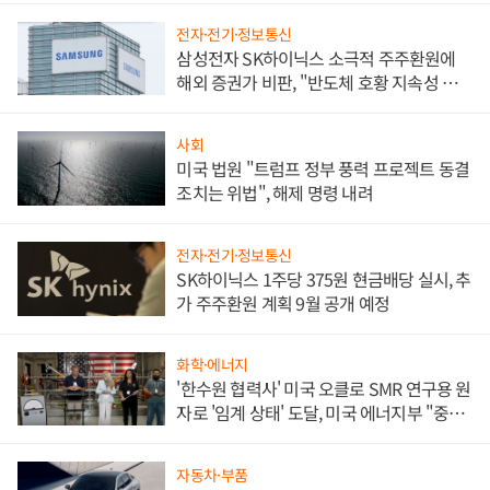
전자·전기·정보통신
삼성전자 SK하이닉스 소극적 주주환원에
해외 증권가 비판, "반도체 호황 지속성 의
문"
사회
미국 법원 "트럼프 정부 풍력 프로젝트 동결
조치는 위법", 해제 명령 내려
전자·전기·정보통신
SK하이닉스 1주당 375원 현금배당 실시, 추
가 주주환원 계획 9월 공개 예정
화학·에너지
'한수원 협력사' 미국 오클로 SMR 연구용 원
자로 '임계 상태' 도달, 미국 에너지부 "중요
한 이정표"
자동차·부품