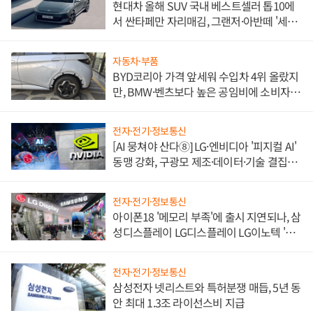
현대차 올해 SUV 국내 베스트셀러 톱10에
서 싼타페만 자리매김, 그랜저·아반떼 '세단
쌍끌이'로 내수 방어
자동차·부품
BYD코리아 가격 앞세워 수입차 4위 올랐지
만, BMW·벤츠보다 높은 공임비에 소비자
불만 폭발
전자·전기·정보통신
[AI 뭉쳐야 산다⑧] LG·엔비디아 '피지컬 AI'
동맹 강화, 구광모 제조·데이터·기술 결집
해 종합 로보틱스 기업으로
전자·전기·정보통신
아이폰18 '메모리 부족'에 출시 지연되나, 삼
성디스플레이 LG디스플레이 LG이노텍 '탈
애플' 수익 다각화 속도
전자·전기·정보통신
삼성전자 넷리스트와 특허분쟁 매듭, 5년 동
안 최대 1.3조 라이선스비 지급