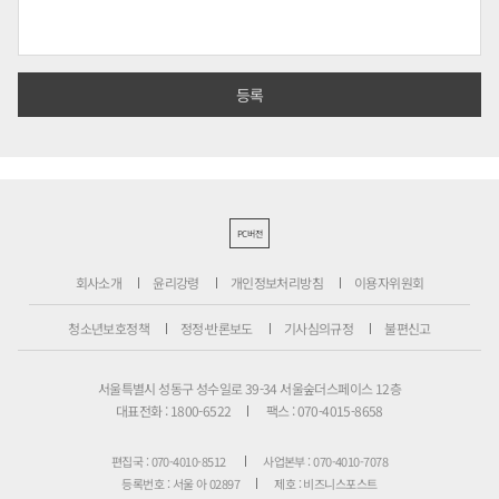
PC버전
회사소개
윤리강령
개인정보처리방침
이용자위원회
청소년보호정책
정정·반론보도
기사심의규정
불편신고
서울특별시 성동구 성수일로 39-34 서울숲더스페이스 12층
대표전화 : 1800-6522
팩스 : 070-4015-8658
편집국 : 070-4010-8512
사업본부 : 070-4010-7078
등록번호 : 서울 아 02897
제호 : 비즈니스포스트