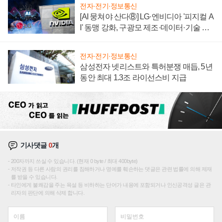
전자·전기·정보통신
[AI 뭉쳐야 산다⑧] LG·엔비디아 '피지컬 A
I' 동맹 강화, 구광모 제조·데이터·기술 결
집해 종합 로보틱스 기업으로
전자·전기·정보통신
삼성전자 넷리스트와 특허분쟁 매듭, 5년
동안 최대 1.3조 라이선스비 지급
기사댓글
0
개
200자까지 쓰실 수 있습니다. (현재 0 byte / 최대 400byte)
저작권 등 다른 사람의 권리를 침해하거나 명예를 훼손하는 댓글은 관련 법률에 의해 제재
를 받을 수 있습니다.
타인에게 불쾌감을 주는 욕설 등 비하하는 단어가 내용에 포함되거나 인신공격성 글은 관
리자의 판단에 의해 삭제 합니다.