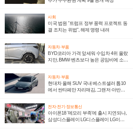
추가 주주환원 계획 9월 공개 예정
사회
미국 법원 "트럼프 정부 풍력 프로젝트 동
결 조치는 위법", 해제 명령 내려
자동차·부품
BYD코리아 가격 앞세워 수입차 4위 올랐
지만, BMW·벤츠보다 높은 공임비에 소비
자 불만 폭발
자동차·부품
현대차 올해 SUV 국내 베스트셀러 톱10
에서 싼타페만 자리매김, 그랜저·아반떼
'세단 쌍끌이'로 내수 방어
전자·전기·정보통신
아이폰18 '메모리 부족'에 출시 지연되나,
삼성디스플레이 LG디스플레이 LG이노
텍 '탈애플' 수익 다각화 속도