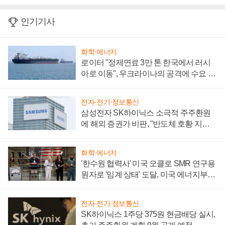
인기기사
화학·에너지
로이터 "정제연료 3만 톤 한국에서 러시
아로 이동", 우크라이나의 공격에 수요 늘
어
전자·전기·정보통신
삼성전자 SK하이닉스 소극적 주주환원
에 해외 증권가 비판, "반도체 호황 지속
성 의문"
화학·에너지
'한수원 협력사' 미국 오클로 SMR 연구용
원자로 '임계 상태' 도달, 미국 에너지부
"중요한 이정표"
전자·전기·정보통신
SK하이닉스 1주당 375원 현금배당 실시,