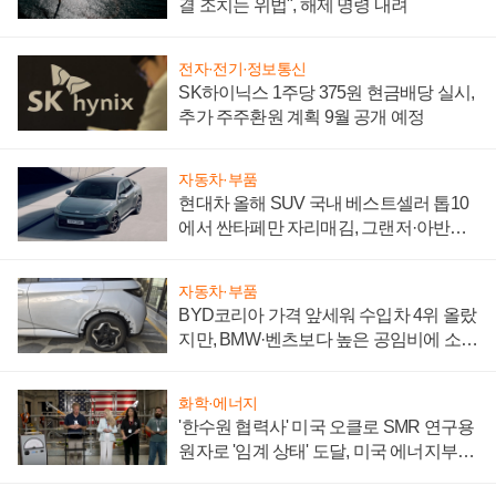
결 조치는 위법", 해제 명령 내려
전자·전기·정보통신
SK하이닉스 1주당 375원 현금배당 실시,
추가 주주환원 계획 9월 공개 예정
자동차·부품
현대차 올해 SUV 국내 베스트셀러 톱10
에서 싼타페만 자리매김, 그랜저·아반떼
'세단 쌍끌이'로 내수 방어
자동차·부품
BYD코리아 가격 앞세워 수입차 4위 올랐
지만, BMW·벤츠보다 높은 공임비에 소비
자 불만 폭발
화학·에너지
'한수원 협력사' 미국 오클로 SMR 연구용
원자로 '임계 상태' 도달, 미국 에너지부
"중요한 이정표"