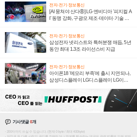
전자·전기·정보통신
[AI 뭉쳐야 산다⑧] LG·엔비디아 '피지컬 A
I' 동맹 강화, 구광모 제조·데이터·기술 결
집해 종합 로보틱스 기업으로
전자·전기·정보통신
삼성전자 넷리스트와 특허분쟁 매듭, 5년
동안 최대 1.3조 라이선스비 지급
전자·전기·정보통신
아이폰18 '메모리 부족'에 출시 지연되나,
삼성디스플레이 LG디스플레이 LG이노
텍 '탈애플' 수익 다각화 속도
기사댓글
0
개
200자까지 쓰실 수 있습니다. (현재 0 byte / 최대 400byte)
저작권 등 다른 사람의 권리를 침해하거나 명예를 훼손하는 댓글은 관련 법률에 의해 제재