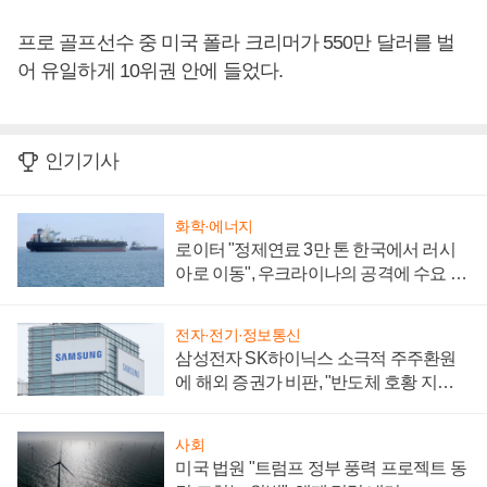
프로 골프선수 중 미국 폴라 크리머가 550만 달러를 벌
어 유일하게 10위권 안에 들었다.
인기기사
화학·에너지
로이터 "정제연료 3만 톤 한국에서 러시
아로 이동", 우크라이나의 공격에 수요 늘
어
전자·전기·정보통신
삼성전자 SK하이닉스 소극적 주주환원
에 해외 증권가 비판, "반도체 호황 지속
성 의문"
사회
미국 법원 "트럼프 정부 풍력 프로젝트 동