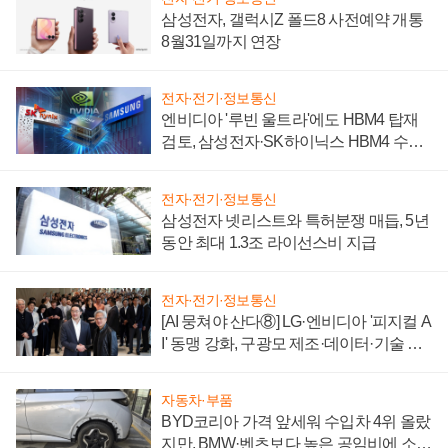
삼성전자, 갤럭시Z 폴드8 사전예약 개통
8월31일까지 연장
전자·전기·정보통신
엔비디아 '루빈 울트라'에도 HBM4 탑재
검토, 삼성전자·SK하이닉스 HBM4 수율
에 주도권 갈린다
전자·전기·정보통신
삼성전자 넷리스트와 특허분쟁 매듭, 5년
동안 최대 1.3조 라이선스비 지급
전자·전기·정보통신
[AI 뭉쳐야 산다⑧] LG·엔비디아 '피지컬 A
I' 동맹 강화, 구광모 제조·데이터·기술 결
집해 종합 로보틱스 기업으로
자동차·부품
BYD코리아 가격 앞세워 수입차 4위 올랐
지만, BMW·벤츠보다 높은 공임비에 소비