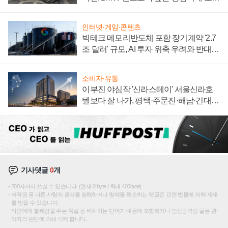
자 불만 폭발
인터넷·게임·콘텐츠
빅테크 메모리반도체 포함 장기계약 '2.7
조 달러' 규모, AI 투자 위축 우려와 반대
신호
소비자·유통
이부진 야심작 '신라스테이' 서울신라호
텔보다 잘 나가, 평택·주문진·해남·건대로
성장판 더 넓힌다
기사댓글
0
개
200자까지 쓰실 수 있습니다. (현재 0 byte / 최대 400byte)
저작권 등 다른 사람의 권리를 침해하거나 명예를 훼손하는 댓글은 관련 법률에 의해 제재
를 받을 수 있습니다.
타인에게 불쾌감을 주는 욕설 등 비하하는 단어가 내용에 포함되거나 인신공격성 글은 관
리자의 판단에 의해 삭제 합니다.