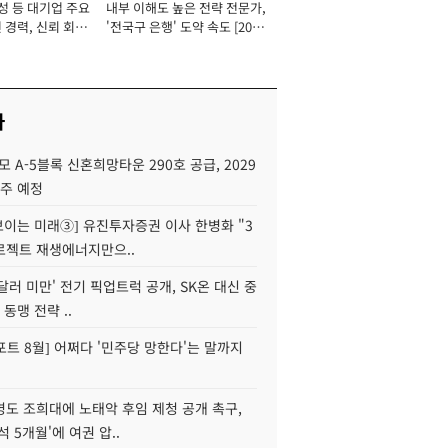
성 등 대기업 주요
내부 이해도 높은 전략 전문가,
 경력, 신뢰 회복
'전국구 은행' 도약 속도 [2026
[2026년]
년]
사
모 A-5블록 신혼희망타운 290호 공급, 2029
입주 예정
 보이는 미래③] 유진투자증권 이사 한병화 "3
로젝트 재생에너지만으..
 달러 미만' 전기 픽업트럭 공개, SK온 대신 중
 동맹 전략 ..
트 8월] 어쩌다 '민주당 망한다'는 말까지
병도 조희대에 노태악 후임 제청 공개 촉구,
석 5개월'에 여권 압..