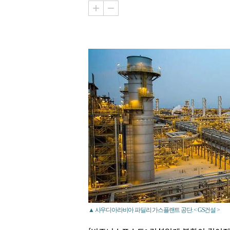
▲ 사우디아라비아 파딜리 가스플랜트 공단. < GS건설 >