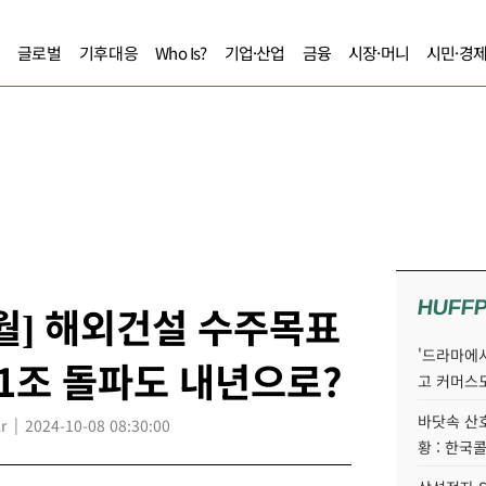
글로벌
기후대응
Who Is?
기업·산업
금융
시장·머니
시민·경
HUFF
월] 해외건설 수주목표
'드라마에서
 1조 돌파도 내년으로?
고 커머스
바닷속 산
r
2024-10-08 08:30:00
황 : 한국