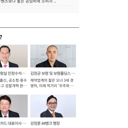
·벤츠보다 높은 공임비에 소비자 ..
?
통령실 민정수석비
김정균 보령 및 보령홀딩스 대
 출신, 공소청·중수
제약업계의 젊은 오너 3세 경
표이사 사장
두고 검찰개혁 완수
영자, 미래 먹거리 '우주와 헬
년]
스케어' 공들여 [2026년]
카드 대표이사 사
강정훈 iM뱅크 행장