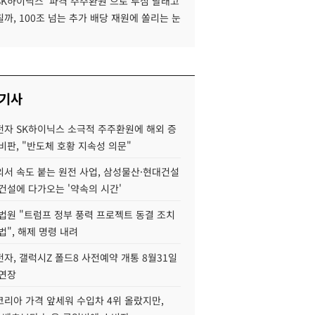
SK하이닉스 '파격 주주환원'으로 투심 달래고
까, 100조 넘는 추가 배당 재원에 쏠리는 눈
 기사
자 SK하이닉스 소극적 주주환원에 해외 증
비판, "반도체 호황 지속성 의문"
서 속도 붙는 원전 사업, 삼성물산·현대건설
건설에 다가오는 '약속의 시간'
법원 "트럼프 정부 풍력 프로젝트 동결 조치
법", 해제 명령 내려
자, 갤럭시Z 폴드8 사전예약 개통 8월31일
 연장
코리아 가격 앞세워 수입차 4위 올랐지만,