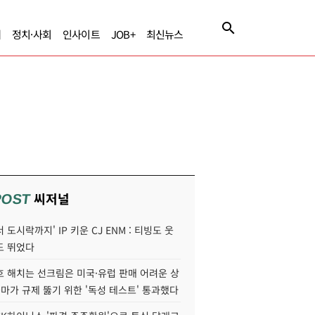
제
정치·사회
인사이트
JOB+
최신뉴스
씨저널
POST
 도시락까지' IP 키운 CJ ENM : 티빙도 웃
도 뛰었다
호 해치는 선크림은 미국·유럽 판매 어려운 상
콜마가 규제 뚫기 위한 '독성 테스트' 통과했다