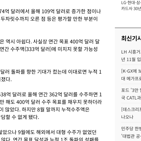
LG·현대·삼
장
카드사 30년
74억 달러에서 올해 109억 달러로 증가한 점이나
에 '초집중' 
 두자릿수까지 오른 점 등은 평가할 만한 부분이
최신기
 역시 아쉽다. 사실상 연간 목표 400억 달러 달
간 수주액(333억 달러)에 미치지 못할 가능성
LH 시흥거
년 11월 
 달러 돌파를 향한 기대가 컸는데 이대로면 누적 1
[K-GX에
커졌다.
대 메가프
포드 '3만
38억 달러로 올해 연간 362억 달러를 수주하면 1
국 CATL과
 해도 400억 달러 수주 목표를 채우지 못하더라
이 많았다. 하지만 8월 말까지 누적수주액은
[데스크리포
장담할 수 없게 됐다.
나오나
민주당 한
않았으나 9월에도 해외에서 대형 수주가 없었던
'대법관 공
않다. 연간 목표 달성과 누적 1조 돌파의 성패를