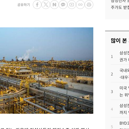
삼성전자 
공유하기
주가도 받칠
많이 본
삼성전
1
권가 
국내외
2
·대우
미국 
3
는 위
삼성전
4
까지
BYD
5