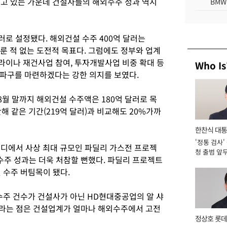
고 있는 가운데 건설사들의 해외수주 성과 역시
BMW
러로 설정됐다. 해외건설 수주 400억 달러는
 이룬 적 없는 도전적 목표다. 그럼에도 정부와 업계
크라이나 재건사업 참여, 투자개발사업 비중 확대 등
Who Is
파구를 마련하겠다는 강한 의지를 보였다.
월 말까지 해외건설 수주액은 180억 달러로 목
해 같은 기간(219억 달러)과 비교해도 20%가까
한찬식 대
'정통 검사'
서관
우디에서 사상 최대 규모인 파딜리 가스전 프로젝
청 출범 앞
수주 성과는 더욱 처참할 뻔했다. 파딜리 프로젝트
맡아 [2026
 수주 버팀목이 됐다.
수주 건수가 건설사가 아닌 HD현대중공업의 알 샤
러)라는 점은 건설업계가 얼마나 해외수주에서 고전
정상호 롯데