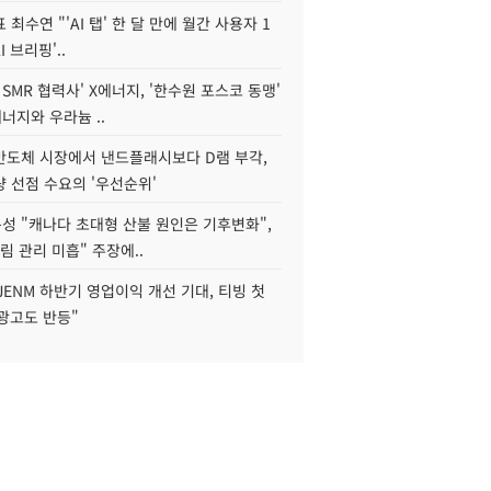
 최수연 "'AI 탭' 한 달 만에 월간 사용자 1
I 브리핑'..
 SMR 협력사' X에너지, '한수원 포스코 동맹'
너지와 우라늄 ..
리반도체 시장에서 낸드플래시보다 D램 부각,
 선점 수요의 '우선순위'
성 "캐나다 초대형 산불 원인은 기후변화",
림 관리 미흡" 주장에..
JENM 하반기 영업이익 개선 기대, 티빙 첫
광고도 반등"