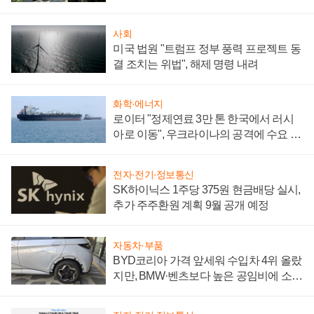
시간'
사회
미국 법원 "트럼프 정부 풍력 프로젝트 동
결 조치는 위법", 해제 명령 내려
화학·에너지
로이터 "정제연료 3만 톤 한국에서 러시
아로 이동", 우크라이나의 공격에 수요 늘
어
전자·전기·정보통신
SK하이닉스 1주당 375원 현금배당 실시,
추가 주주환원 계획 9월 공개 예정
자동차·부품
BYD코리아 가격 앞세워 수입차 4위 올랐
지만, BMW·벤츠보다 높은 공임비에 소비
자 불만 폭발