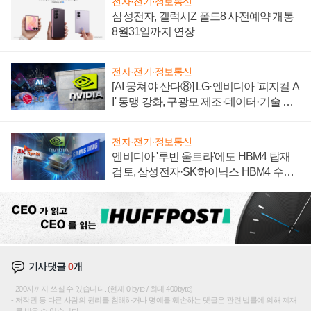
전자·전기·정보통신
삼성전자, 갤럭시Z 폴드8 사전예약 개통
8월31일까지 연장
전자·전기·정보통신
[AI 뭉쳐야 산다⑧] LG·엔비디아 '피지컬 A
I' 동맹 강화, 구광모 제조·데이터·기술 결
집해 종합 로보틱스 기업으로
전자·전기·정보통신
엔비디아 '루빈 울트라'에도 HBM4 탑재
검토, 삼성전자·SK하이닉스 HBM4 수율
에 주도권 갈린다
기사댓글
0
개
200자까지 쓰실 수 있습니다. (현재 0 byte / 최대 400byte)
저작권 등 다른 사람의 권리를 침해하거나 명예를 훼손하는 댓글은 관련 법률에 의해 제재