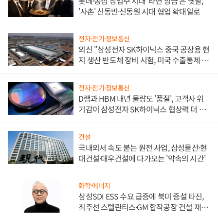
롯데·농심 창업주 시대 '라면 앙금'은 옛말,
'사촌' 신동빈·신동원 시대 협업 확대일로
전자·전기·정보통신
외신 "삼성전자 SK하이닉스 중국 공장용 현
지 생산 반도체 장비 시험, 미국 수출통제 대
비"
전자·전기·정보통신
D램과 HBM 내년 물량도 '품절', 고객사 위
기감이 삼성전자 SK하이닉스 협상력 더 키
워
건설
국내외서 속도 붙는 원전 사업, 삼성물산·현
대건설·대우건설에 다가오는 '약속의 시간'
화학·에너지
삼성SDI ESS 수요 급증에 북미 증설 타진,
최주선 스텔란티스·GM 합작공장 건설 재추
진하나