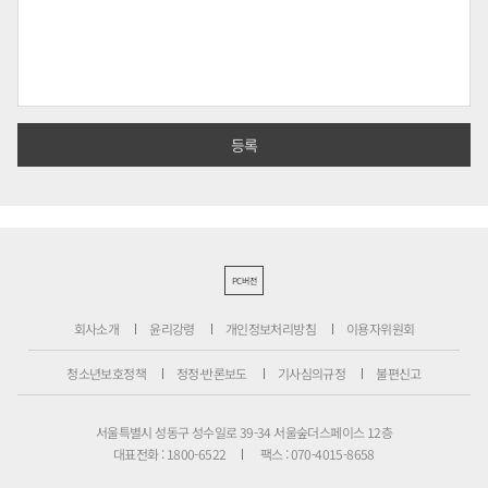
PC버전
회사소개
윤리강령
개인정보처리방침
이용자위원회
청소년보호정책
정정·반론보도
기사심의규정
불편신고
서울특별시 성동구 성수일로 39-34 서울숲더스페이스 12층
대표전화 : 1800-6522
팩스 : 070-4015-8658