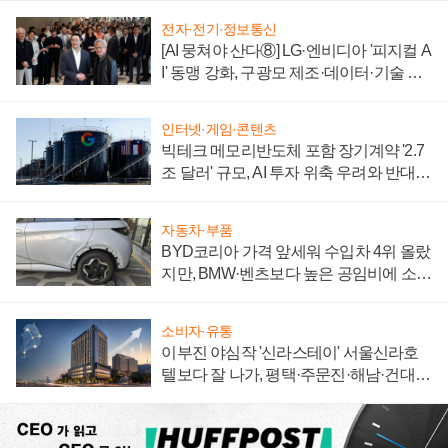
전자·전기·정보통신
[AI 뭉쳐야 산다⑧] LG·엔비디아 '피지컬 A
I' 동맹 강화, 구광모 제조·데이터·기술 결
집해 종합 로보틱스 기업으로
인터넷·게임·콘텐츠
빅테크 메모리반도체 포함 장기계약 '2.7
조 달러' 규모, AI 투자 위축 우려와 반대
신호
자동차·부품
BYD코리아 가격 앞세워 수입차 4위 올랐
지만, BMW·벤츠보다 높은 공임비에 소비
자 불만 폭발
소비자·유통
이부진 야심작 '신라스테이' 서울신라호
텔보다 잘 나가, 평택·주문진·해남·건대로
성장판 더 넓힌다