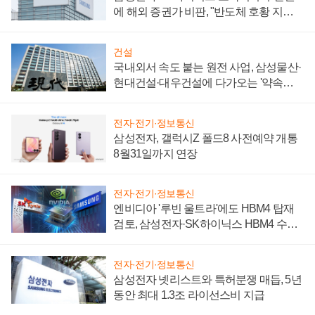
에 해외 증권가 비판, "반도체 호황 지속
성 의문"
건설
국내외서 속도 붙는 원전 사업, 삼성물산·
현대건설·대우건설에 다가오는 '약속의
시간'
전자·전기·정보통신
삼성전자, 갤럭시Z 폴드8 사전예약 개통
8월31일까지 연장
전자·전기·정보통신
엔비디아 '루빈 울트라'에도 HBM4 탑재
검토, 삼성전자·SK하이닉스 HBM4 수율
에 주도권 갈린다
전자·전기·정보통신
삼성전자 넷리스트와 특허분쟁 매듭, 5년
동안 최대 1.3조 라이선스비 지급