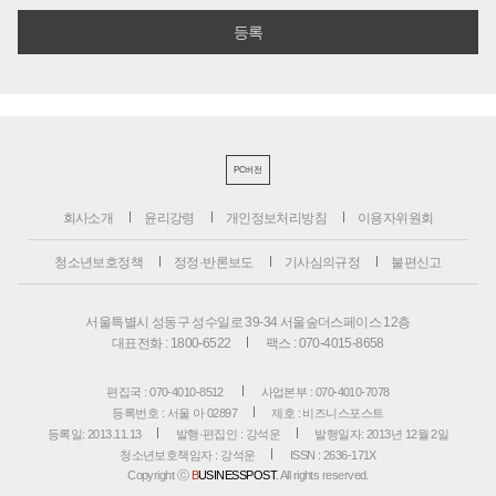
PC버전
회사소개
윤리강령
개인정보처리방침
이용자위원회
청소년보호정책
정정·반론보도
기사심의규정
불편신고
서울특별시 성동구 성수일로 39-34 서울숲더스페이스 12층
대표전화 : 1800-6522
팩스 : 070-4015-8658
편집국 : 070-4010-8512
사업본부 : 070-4010-7078
등록번호 : 서울 아 02897
제호 : 비즈니스포스트
등록일: 2013.11.13
발행·편집인 : 강석운
발행일자: 2013년 12월 2일
청소년보호책임자 : 강석운
ISSN : 2636-171X
Copyright ⓒ
B
USINESSPOST
. All rights reserved.