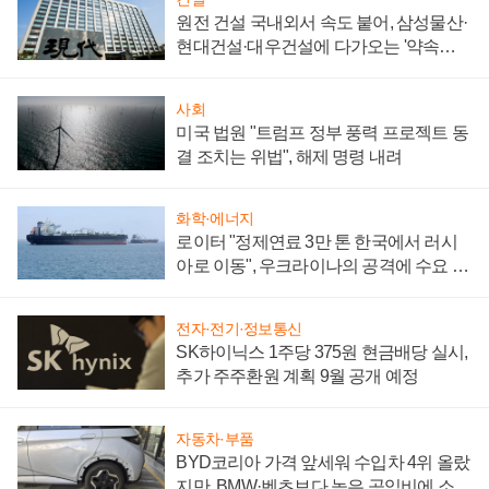
원전 건설 국내외서 속도 붙어, 삼성물산·
현대건설·대우건설에 다가오는 '약속의
시간'
사회
미국 법원 "트럼프 정부 풍력 프로젝트 동
결 조치는 위법", 해제 명령 내려
화학·에너지
로이터 "정제연료 3만 톤 한국에서 러시
아로 이동", 우크라이나의 공격에 수요 늘
어
전자·전기·정보통신
SK하이닉스 1주당 375원 현금배당 실시,
추가 주주환원 계획 9월 공개 예정
자동차·부품
BYD코리아 가격 앞세워 수입차 4위 올랐
지만, BMW·벤츠보다 높은 공임비에 소비