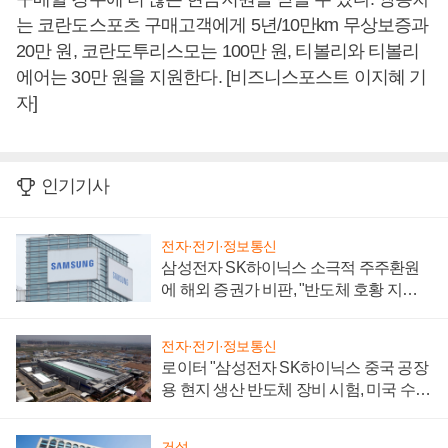
는 코란도스포츠 구매고객에게 5년/10만km 무상보증과
20만 원, 코란도투리스모는 100만 원, 티볼리와 티볼리
에어는 30만 원을 지원한다. [비즈니스포스트 이지혜 기
자]
인기기사
전자·전기·정보통신
삼성전자 SK하이닉스 소극적 주주환원
에 해외 증권가 비판, "반도체 호황 지속
성 의문"
전자·전기·정보통신
로이터 "삼성전자 SK하이닉스 중국 공장
용 현지 생산 반도체 장비 시험, 미국 수출
통제 대비"
건설