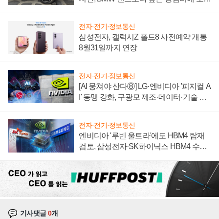
자 불만 폭발
전자·전기·정보통신
삼성전자, 갤럭시Z 폴드8 사전예약 개통
8월31일까지 연장
전자·전기·정보통신
[AI 뭉쳐야 산다⑧] LG·엔비디아 '피지컬 A
I' 동맹 강화, 구광모 제조·데이터·기술 결
집해 종합 로보틱스 기업으로
전자·전기·정보통신
엔비디아 '루빈 울트라'에도 HBM4 탑재
검토, 삼성전자·SK하이닉스 HBM4 수율
에 주도권 갈린다
기사댓글
0
개