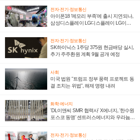
전자·전기·정보통신
아이폰18 '메모리 부족'에 출시 지연되나,
삼성디스플레이 LG디스플레이 LG이노
텍 '탈애플' 수익 다각화 속도
전자·전기·정보통신
SK하이닉스 1주당 375원 현금배당 실시,
추가 주주환원 계획 9월 공개 예정
사회
미국 법원 "트럼프 정부 풍력 프로젝트 동
결 조치는 위법", 해제 명령 내려
화학·에너지
'DL이앤씨 SMR 협력사' X에너지, '한수원
포스코 동맹' 센트러스에너지와 우라늄
계약 체결
전자·전기·정보통신