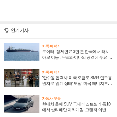
인기기사
화학·에너지
로이터 "정제연료 3만 톤 한국에서 러시
아로 이동", 우크라이나의 공격에 수요 늘
어
화학·에너지
'한수원 협력사' 미국 오클로 SMR 연구용
원자로 '임계 상태' 도달, 미국 에너지부
"중요한 이정표"
자동차·부품
현대차 올해 SUV 국내 베스트셀러 톱10
에서 싼타페만 자리매김, 그랜저·아반떼
'세단 쌍끌이'로 내수 방어