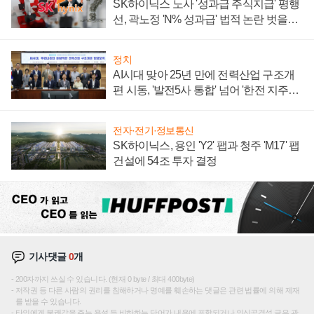
SK하이닉스 노사 '성과급 주식지급' 평행
선, 곽노정 'N% 성과급' 법적 논란 벗을지
주목
정치
AI시대 맞아 25년 만에 전력산업 구조개
편 시동, '발전5사 통합' 넘어 '한전 지주사'
재편론도
전자·전기·정보통신
SK하이닉스, 용인 'Y2' 팹과 청주 'M17' 팹
건설에 54조 투자 결정
기사댓글
0
개
200자까지 쓰실 수 있습니다. (현재 0 byte / 최대 400byte)
저작권 등 다른 사람의 권리를 침해하거나 명예를 훼손하는 댓글은 관련 법률에 의해 제재
를 받을 수 있습니다.
타인에게 불쾌감을 주는 욕설 등 비하하는 단어가 내용에 포함되거나 인신공격성 글은 관