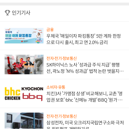
인기기사
금융
우체국 '매일이자 파킹통장' 5만 계좌 한정
으로 다시 출시, 최고 연 2.0% 금리
전자·전기·정보통신
SK하이닉스 노사 '성과급 주식 지급' 평행
선, 곽노정 'N% 성과급' 법적 논란 벗을지 주
목
소비자·유통
치킨3사 '가맹점 상생' 비교해보니, 교촌 '영
업권 보호'·bhc '신메뉴 개발'·BBQ '원가 부
담'
전자·전기·정보통신
삼성전자, 미국 오크리지국립연구소와 극저
온 히트펌프 개발하기로