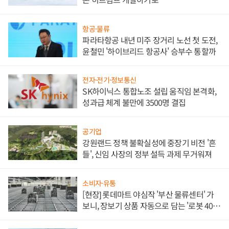
항공·물류
파라타항공 내년 미주 장거리 노선 첫 도전,
윤철민 '하이브리드 항공사' 승부수 통할까
전자·전기·정보통신
SK하이닉스 통합노조 설립 움직임 본격화,
성과급 체계 불만에 3500명 결집
공기업
강원랜드 정책 불확실성에 중장기 비전 '흔
들', 신임 사장의 정부 설득 과제 무거워져
소비자·유통
[현장] 롯데마트 야심작 '부산 물류센터' 가
보니, 장보기 상품 자동으로 담는 '로봇 400
대' 장관