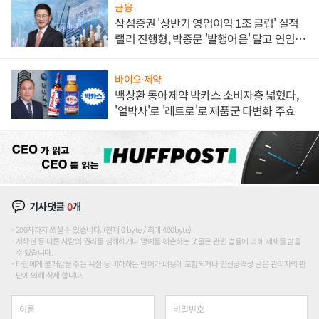
금융
삼섬증권 '상반기 영업이익 1조 클럽' 실적
랠리 진행형, 박종문 '발행어음' 달고 연임 향
하나
바이오·제약
백상환 동아제약 박카스 소비자층 넓혔다,
'얼박사'로 '레트로'로 제품군 다변화 주효
기사댓글
0
개
200자까지 쓰실 수 있습니다. (현재 0 byte / 최대 400byte)
저작권 등 다른 사람의 권리를 침해하거나 명예를 훼손하는 댓글은 관련 법률에 의해 제재를 받을
수 있습니다.
타인에게 불쾌감을 주는 욕설 등 비하하는 단어가 내용에 포함되거나 인신공격성 글은 관리자의 판
단에 의해 삭제 합니다.