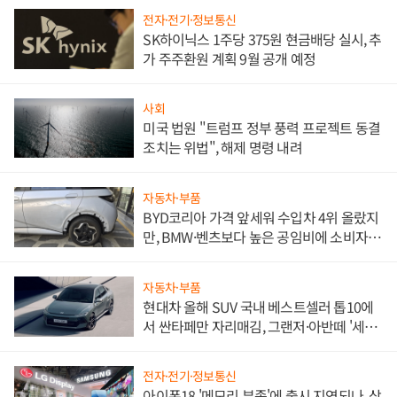
전자·전기·정보통신
SK하이닉스 1주당 375원 현금배당 실시, 추
가 주주환원 계획 9월 공개 예정
사회
미국 법원 "트럼프 정부 풍력 프로젝트 동결
조치는 위법", 해제 명령 내려
자동차·부품
BYD코리아 가격 앞세워 수입차 4위 올랐지
만, BMW·벤츠보다 높은 공임비에 소비자
불만 폭발
자동차·부품
현대차 올해 SUV 국내 베스트셀러 톱10에
서 싼타페만 자리매김, 그랜저·아반떼 '세단
쌍끌이'로 내수 방어
전자·전기·정보통신
아이폰18 '메모리 부족'에 출시 지연되나, 삼