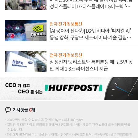
성디스플레이 LG디스플레이 LG이노텍 '탈
애플' 수익 다각화 속도
전자·전기·정보통신
[AI 뭉쳐야 산다⑧] LG·엔비디아 '피지컬 AI'
동맹 강화, 구광모 제조·데이터·기술 결집
해 종합 로보틱스 기업으로
전자·전기·정보통신
삼성전자 넷리스트와 특허분쟁 매듭, 5년 동
안 최대 1.3조 라이선스비 지급
기사댓글
0
개
200자까지 쓰실 수 있습니다. (현재 0 byte / 최대 400byte)
저작권 등 다른 사람의 권리를 침해하거나 명예를 훼손하는 댓글은 관련 법률에 의해 제재를 받을
수 있습니다.
타인에게 불쾌감을 주는 욕설 등 비하하는 단어가 내용에 포함되거나 인신공격성 글은 관리자의 판