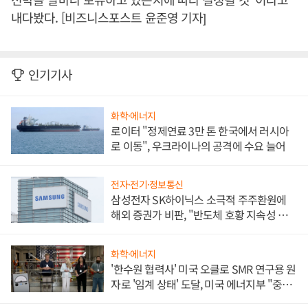
내다봤다. [비즈니스포스트 윤준영 기자]
인기기사
화학·에너지
로이터 "정제연료 3만 톤 한국에서 러시아
로 이동", 우크라이나의 공격에 수요 늘어
전자·전기·정보통신
삼성전자 SK하이닉스 소극적 주주환원에
해외 증권가 비판, "반도체 호황 지속성 의
문"
화학·에너지
'한수원 협력사' 미국 오클로 SMR 연구용 원
자로 '임계 상태' 도달, 미국 에너지부 "중요
한 이정표"