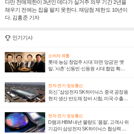
다만 전매제한이 3년인 데다가 실거주 의무 기간 2년을
채우기 전에는 집을 팔지 못한다. 재당첨 제한도 10년이
다. 김홍준 기자
인기기사
소비자·유통
롯데·농심 창업주 시대 '라면 앙금'은 옛
말, '사촌' 신동빈·신동원 시대 협업 확대
일로
전자·전기·정보통신
외신 "삼성전자 SK하이닉스 중국 공장용
현지 생산 반도체 장비 시험, 미국 수출통
제 대비"
전자·전기·정보통신
D램과 HBM 내년 물량도 '품절', 고객사 위
기감이 삼성전자 SK하이닉스 협상력 더