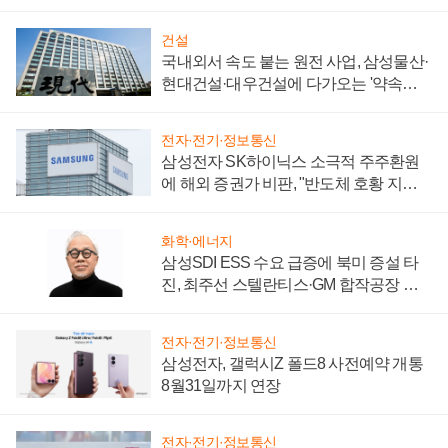
키워
건설
국내외서 속도 붙는 원전 사업, 삼성물산·
현대건설·대우건설에 다가오는 '약속의
시간'
전자·전기·정보통신
삼성전자 SK하이닉스 소극적 주주환원
에 해외 증권가 비판, "반도체 호황 지속
성 의문"
화학·에너지
삼성SDI ESS 수요 급증에 북미 증설 타
진, 최주선 스텔란티스·GM 합작공장 건
설 재추진하나
전자·전기·정보통신
삼성전자, 갤럭시Z 폴드8 사전예약 개통
8월31일까지 연장
전자·전기·정보통신