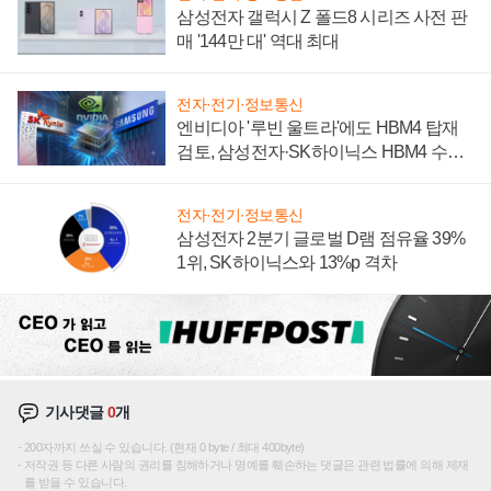
삼성전자 갤럭시 Z 폴드8 시리즈 사전 판
매 '144만 대' 역대 최대
전자·전기·정보통신
엔비디아 '루빈 울트라'에도 HBM4 탑재
검토, 삼성전자·SK하이닉스 HBM4 수율
에 주도권 갈린다
전자·전기·정보통신
삼성전자 2분기 글로벌 D램 점유율 39%
1위, SK하이닉스와 13%p 격차
기사댓글
0
개
200자까지 쓰실 수 있습니다. (현재 0 byte / 최대 400byte)
저작권 등 다른 사람의 권리를 침해하거나 명예를 훼손하는 댓글은 관련 법률에 의해 제재
를 받을 수 있습니다.