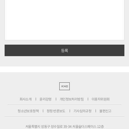
PC버전
회사소개
윤리강령
개인정보처리방침
이용자위원회
청소년보호정책
정정·반론보도
기사심의규정
불편신고
서울특별시 성동구 성수일로 39-34 서울숲더스페이스 12층