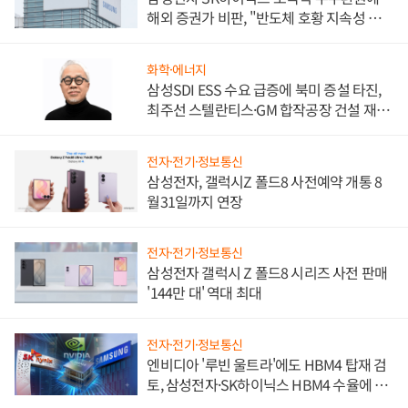
해외 증권가 비판, "반도체 호황 지속성 의
문"
화학·에너지
삼성SDI ESS 수요 급증에 북미 증설 타진,
최주선 스텔란티스·GM 합작공장 건설 재추
진하나
전자·전기·정보통신
삼성전자, 갤럭시Z 폴드8 사전예약 개통 8
월31일까지 연장
전자·전기·정보통신
삼성전자 갤럭시 Z 폴드8 시리즈 사전 판매
'144만 대' 역대 최대
전자·전기·정보통신
엔비디아 '루빈 울트라'에도 HBM4 탑재 검
토, 삼성전자·SK하이닉스 HBM4 수율에 주
도권 갈린다