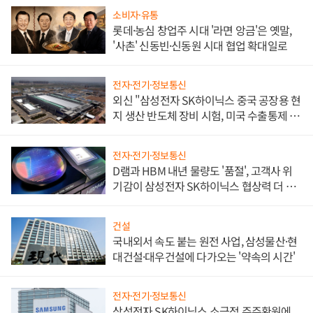
소비자·유통
롯데·농심 창업주 시대 '라면 앙금'은 옛말,
'사촌' 신동빈·신동원 시대 협업 확대일로
전자·전기·정보통신
외신 "삼성전자 SK하이닉스 중국 공장용 현
지 생산 반도체 장비 시험, 미국 수출통제 대
비"
전자·전기·정보통신
D램과 HBM 내년 물량도 '품절', 고객사 위
기감이 삼성전자 SK하이닉스 협상력 더 키
워
건설
국내외서 속도 붙는 원전 사업, 삼성물산·현
대건설·대우건설에 다가오는 '약속의 시간'
전자·전기·정보통신
삼성전자 SK하이닉스 소극적 주주환원에